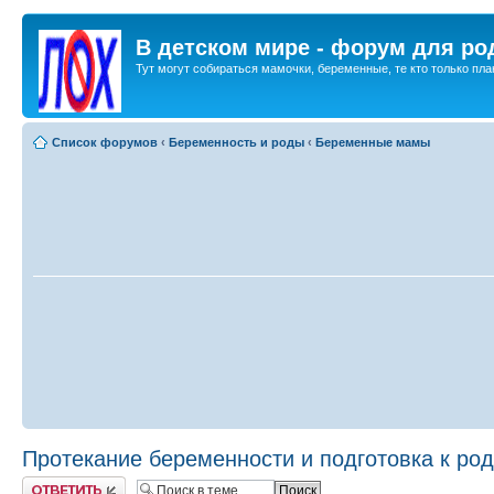
В детском мире - форум для ро
Тут могут собираться мамочки, беременные, те кто только план
Список форумов
‹
Беременность и роды
‹
Беременные мамы
Протекание беременности и подготовка к ро
Ответить