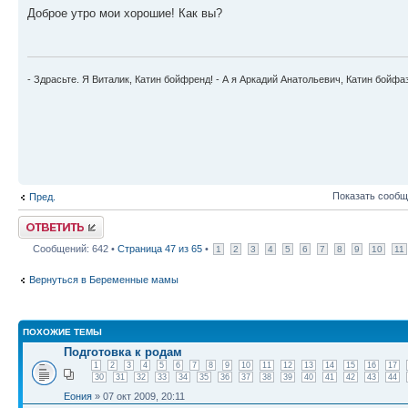
Доброе утро мои хорошие! Как вы?
- Здрасьте. Я Виталик, Катин бойфренд! - А я Аркадий Анатольевич, Катин бойфа
Показать сообщ
Пред.
Ответить
Сообщений: 642 •
Страница
47
из
65
•
1
2
3
4
5
6
7
8
9
10
11
Вернуться в Беременные мамы
ПОХОЖИЕ ТЕМЫ
Подготовка к родам
1
2
3
4
5
6
7
8
9
10
11
12
13
14
15
16
17
30
31
32
33
34
35
36
37
38
39
40
41
42
43
44
Еония
» 07 окт 2009, 20:11