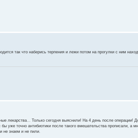
одится так что наберись терпения и лежи потом на прогулки с ним нахо
ые лекарства... Только сегодня выяснили! На 4 день после операции! Д
с бы уже точно антибиотики после такого вмешательства прописали, а мне
и не знаем и не пили.