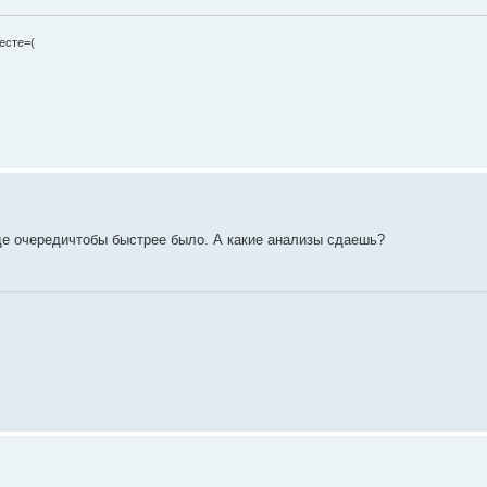
есте=(
де очередичтобы быстрее было. А какие анализы сдаешь?