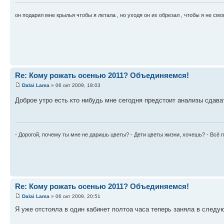
он подарил мне крылья чтобы я летала , но уходя он их обрезал , чтобы я не смо
Re: Кому рожать осенью 2011? Объединяемся!
Dalai Lama
» 06 окт 2009, 18:03
Доброе утро есть кто нибудь мне сегодня предстоит анализы сдава
- Дорогой, почему ты мне не даришь цветы? - Дети цветы жизни, хочешь? - Всё п
Re: Кому рожать осенью 2011? Объединяемся!
Dalai Lama
» 06 окт 2009, 20:51
Я уже отстояла в один кабинет полтоа часа теперь заняла в след