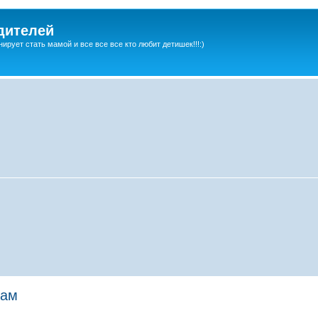
дителей
ирует стать мамой и все все все кто любит детишек!!!:)
дам