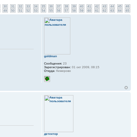
30
31
32
33
34
35
36
37
38
39
40
41
42
43
44
45
46
49
50
51
52
53
54
55
56
57
58
59
60
61
62
63
64
65
goldman
Сообщения:
23
Зарегистрирован:
01 окт 2009, 08:15
Откуда:
Кемерово
детектор