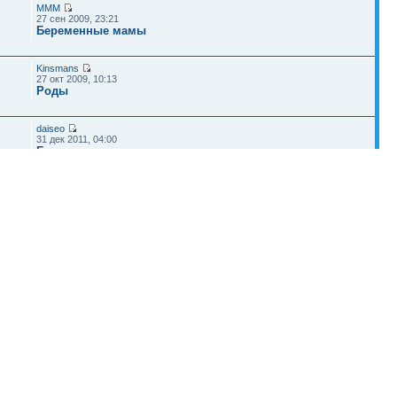
MMM
27 сен 2009, 23:21
Беременные мамы
Kinsmans
27 окт 2009, 10:13
Роды
daiseo
31 дек 2011, 04:00
Беременные мамы
Шоумен
04 окт 2009, 08:10
Беременные мамы
Наша команда
•
Удалить cookies конференции
• Часовой пояс: UTC + 4 часа