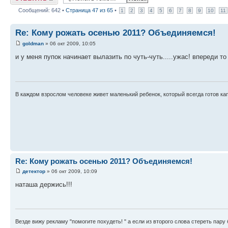
Сообщений: 642 •
Страница
47
из
65
•
1
2
3
4
5
6
7
8
9
10
11
Re: Кому рожать осенью 2011? Объединяемся!
goldman
» 06 окт 2009, 10:05
и у меня пупок начинает вылазить по чуть-чуть.....ужас! впереди то 
В каждом взрослом человеке живет маленький ребенок, который всегда готов ка
Re: Кому рожать осенью 2011? Объединяемся!
детектор
» 06 окт 2009, 10:09
наташа держись!!!
Везде вижу рекламу "помогите похудеть! " а если из второго слова стереть пару б