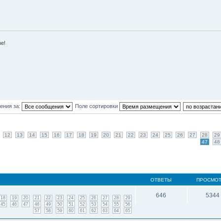
зе!
ения за:
Поле сортировки
12
13
14
15
16
17
18
19
20
21
22
23
24
25
26
27
28
29
47
48
ОТВЕТЫ
ПРОСМО
646
5344
18
19
20
21
22
23
24
25
26
27
28
29
45
46
47
48
49
50
51
52
53
54
55
56
57
58
59
60
61
62
63
64
65