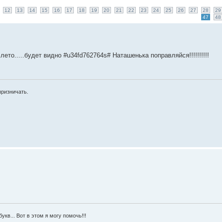
12
13
14
15
16
17
18
19
20
21
22
23
24
25
26
27
28
29
47
48
лето.....будет видно #u34fd762764s# Наташенька поправляйся!!!!!!!!!!
призничать.
укв... Вот в этом я могу помочь!!!