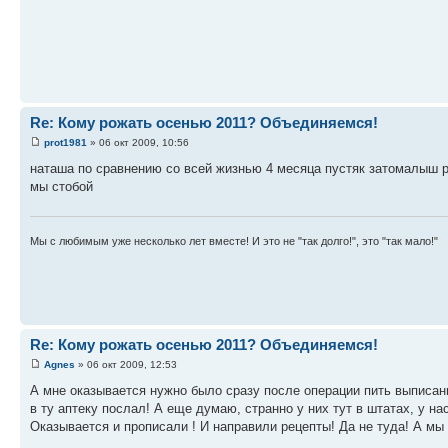
Re: Кому рожать осенью 2011? Объединяемся!
prot1981
» 06 окт 2009, 10:56
наташа по сравнению со всей жизнью 4 месяца пустяк затомалыш р
мы стобой
Мы с любимым уже несколько лет вместе! И это не "так долго!", это "так мало!"
Re: Кому рожать осенью 2011? Объединяемся!
Agnes
» 06 окт 2009, 12:53
А мне оказывается нужно было сразу после операции пить выписанн
в ту аптеку послал! А еще думаю, странно у них тут в штатах, у на
Оказывается и прописали ! И направили рецепты! Да не туда! А мы 