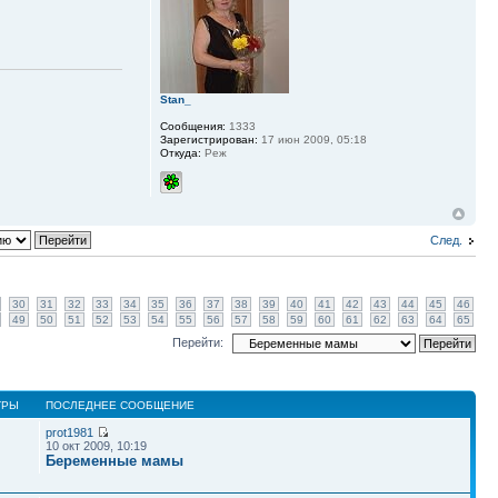
Stan_
Сообщения:
1333
Зарегистрирован:
17 июн 2009, 05:18
Откуда:
Реж
След.
30
31
32
33
34
35
36
37
38
39
40
41
42
43
44
45
46
49
50
51
52
53
54
55
56
57
58
59
60
61
62
63
64
65
Перейти:
ТРЫ
ПОСЛЕДНЕЕ СООБЩЕНИЕ
prot1981
10 окт 2009, 10:19
Беременные мамы