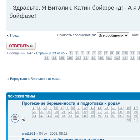
- Здрасьте. Я Виталик, Катин бойфренд! - А я
бойфазе!
Показать сообщения за:
Поле 
Пред.
Ответить
Сообщений: 647 •
Страница
23
из
65
•
1
2
3
4
5
6
7
8
9
10
11
33
34
35
36
37
38
39
40
41
42
43
44
Вернуться в Беременные мамы
ПОХОЖИЕ ТЕМЫ
Протекание беременности и подготовка к родам
1
2
3
4
5
6
7
8
9
10
11
12
13
14
15
16
17
22
23
24
25
26
27
28
29
30
31
32
33
34
35
36
41
42
43
44
45
46
47
48
49
50
51
52
53
54
55
60
61
prot1981
» 04 окт 2009, 08:11
Консультации по беременности и родам