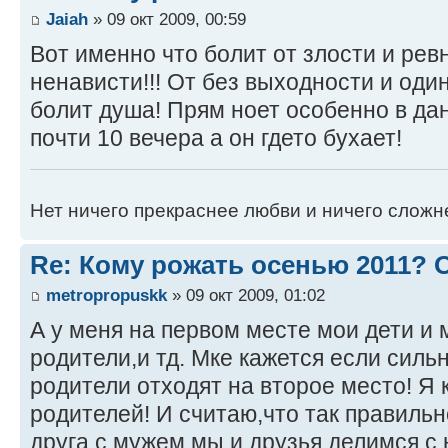
Jaiah
» 09 окт 2009, 00:59
Вот именно что болит от злости и рев
ненависти!!! От без выходности и од
болит душа! Прям ноет особенно в да
почти 10 вечера а он гдето бухает!
Нет ничего прекраснее любви и ничего сложн
Re: Кому рожать осенью 2011?
metropropuskk
» 09 окт 2009, 01:02
А у меня на первом месте мои дети и 
родители,и тд. Мке кажется если силь
родители отходят на второе место! Я
родителей! И считаю,что так правиль
друга с мужем,мы и друзья,делимся с 