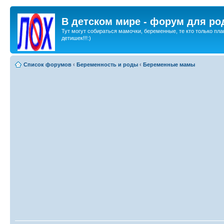
В детском мире - форум для ро
Тут могут собираться мамочки, беременные, те кто только пла
детишек!!!:)
Список форумов
‹
Беременность и роды
‹
Беременные мамы