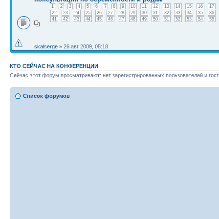
1
2
3
4
5
6
7
8
9
10
11
12
13
14
15
16
17
22
23
24
25
26
27
28
29
30
31
32
33
34
35
36
41
42
43
44
45
46
47
48
49
50
51
52
53
54
55
skalserge
» 26 авг 2009, 05:18
КТО СЕЙЧАС НА КОНФЕРЕНЦИИ
Сейчас этот форум просматривают: нет зарегистрированных пользователей и гост
Список форумов