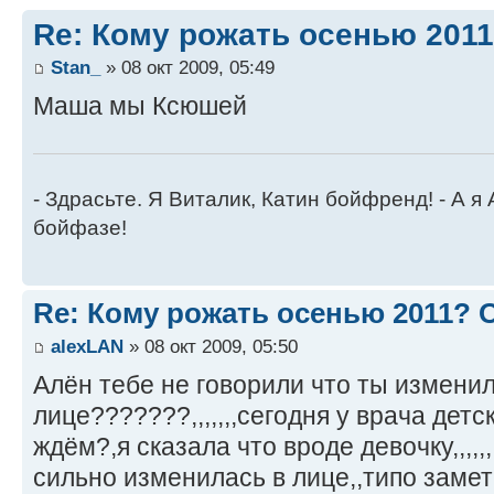
Re: Кому рожать осенью 201
Stan_
» 08 окт 2009, 05:49
Маша мы Ксюшей
- Здрасьте. Я Виталик, Катин бойфренд! - А я
бойфазе!
Re: Кому рожать осенью 2011?
alexLAN
» 08 окт 2009, 05:50
Алён тебе не говорили что ты изменил
лице???????,,,,,,,сегодня у врача детс
ждём?,я сказала что вроде девочку,,,,,
сильно изменилась в лице,,типо замет