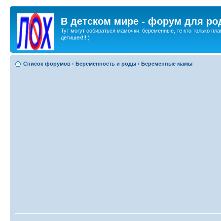
В детском мире - форум для ро
Тут могут собираться мамочки, беременные, те кто только пла
детишек!!!:)
Список форумов
‹
Беременность и роды
‹
Беременные мамы