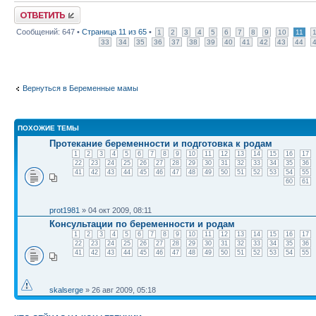
Ответить
Сообщений: 647 •
Страница
11
из
65
•
1
2
3
4
5
6
7
8
9
10
11
33
34
35
36
37
38
39
40
41
42
43
44
Вернуться в Беременные мамы
ПОХОЖИЕ ТЕМЫ
Протекание беременности и подготовка к родам
1
2
3
4
5
6
7
8
9
10
11
12
13
14
15
16
17
22
23
24
25
26
27
28
29
30
31
32
33
34
35
36
41
42
43
44
45
46
47
48
49
50
51
52
53
54
55
60
61
prot1981
» 04 окт 2009, 08:11
Консультации по беременности и родам
1
2
3
4
5
6
7
8
9
10
11
12
13
14
15
16
17
22
23
24
25
26
27
28
29
30
31
32
33
34
35
36
41
42
43
44
45
46
47
48
49
50
51
52
53
54
55
skalserge
» 26 авг 2009, 05:18