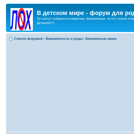
В детском мире - форум для ро
Тут могут собираться мамочки, беременные, те кто только пла
детишек!!!:)
Список форумов
‹
Беременность и роды
‹
Беременные мамы