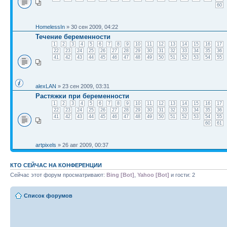
60
HomelessIn
» 30 сен 2009, 04:22
Течение беременности
1
2
3
4
5
6
7
8
9
10
11
12
13
14
15
16
17
22
23
24
25
26
27
28
29
30
31
32
33
34
35
36
41
42
43
44
45
46
47
48
49
50
51
52
53
54
55
alexLAN
» 23 сен 2009, 03:31
Растяжки при беременности
1
2
3
4
5
6
7
8
9
10
11
12
13
14
15
16
17
22
23
24
25
26
27
28
29
30
31
32
33
34
35
36
41
42
43
44
45
46
47
48
49
50
51
52
53
54
55
60
61
artpixels
» 26 авг 2009, 00:37
КТО СЕЙЧАС НА КОНФЕРЕНЦИИ
Сейчас этот форум просматривают:
Bing [Bot]
,
Yahoo [Bot]
и гости: 2
Список форумов