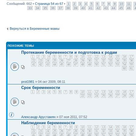
Сообщений: 662 •
Страница
54
из
67
•
1
2
3
4
5
6
7
8
9
10
11
33
34
35
36
37
38
39
40
41
42
43
44
45
46
Вернуться в Беременные мамы
ПОХОЖИЕ ТЕМЫ
Протекание беременности и подготовка к родам
1
2
3
4
5
6
7
8
9
10
11
12
13
14
15
16
17
22
23
24
25
26
27
28
29
30
31
32
33
34
35
36
41
42
43
44
45
46
47
48
49
50
51
52
53
54
55
60
61
prot1981
» 04 окт 2009, 08:11
Срок беременности
1
2
3
4
5
6
7
8
9
10
11
12
13
14
15
16
17
22
23
24
25
26
27
28
29
Александр Арустамян
» 07 ноя 2011, 07:52
Наблюдение беременности
1
2
3
4
5
6
7
8
9
10
11
12
13
14
15
16
17
22
23
24
25
26
27
28
29
30
31
32
33
34
35
36
41
42
43
44
45
46
47
48
49
50
51
52
53
54
55