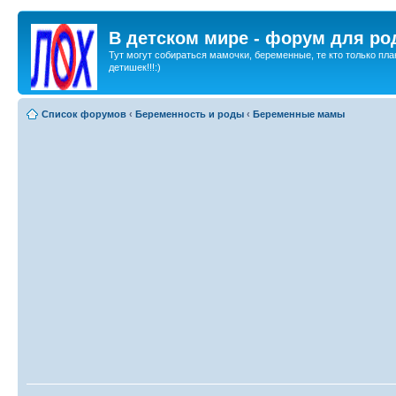
В детском мире - форум для ро
Тут могут собираться мамочки, беременные, те кто только пла
детишек!!!:)
Список форумов
‹
Беременность и роды
‹
Беременные мамы