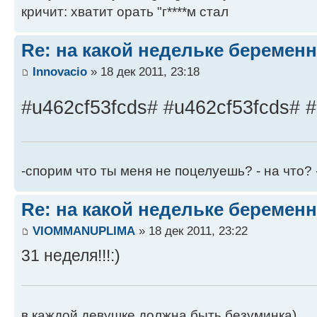
кричит: хватит орать "г****м стал
Re: на какой недельке беременн
Innovacio
» 18 дек 2011, 23:18
#u462cf53fcds# #u462cf53fcds# 
-спорим что ты меня не поцелуешь? - на что? -
Re: на какой недельке беременн
VIOMMANUPLIMA
» 18 дек 2011, 23:22
31 неделя!!!:)
в каждой девушке должна быть безуминка)