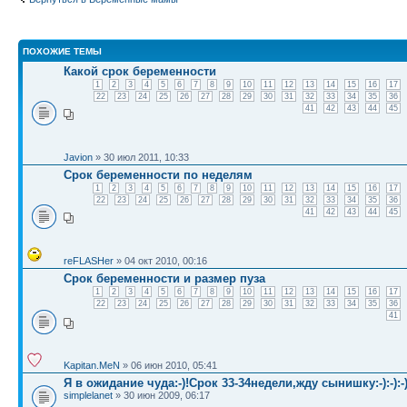
ПОХОЖИЕ ТЕМЫ
Какой срок беременности
1
2
3
4
5
6
7
8
9
10
11
12
13
14
15
16
17
22
23
24
25
26
27
28
29
30
31
32
33
34
35
36
41
42
43
44
45
Javion
» 30 июл 2011, 10:33
Срок беременности по неделям
1
2
3
4
5
6
7
8
9
10
11
12
13
14
15
16
17
22
23
24
25
26
27
28
29
30
31
32
33
34
35
36
41
42
43
44
45
reFLASHer
» 04 окт 2010, 00:16
Срок беременности и размер пуза
1
2
3
4
5
6
7
8
9
10
11
12
13
14
15
16
17
22
23
24
25
26
27
28
29
30
31
32
33
34
35
36
41
Kapitan.MeN
» 06 июн 2010, 05:41
Я в ожидание чуда:-)!Срок 33-34недели,жду сынишку:-):-):-)
simplelanet
» 30 июн 2009, 06:17