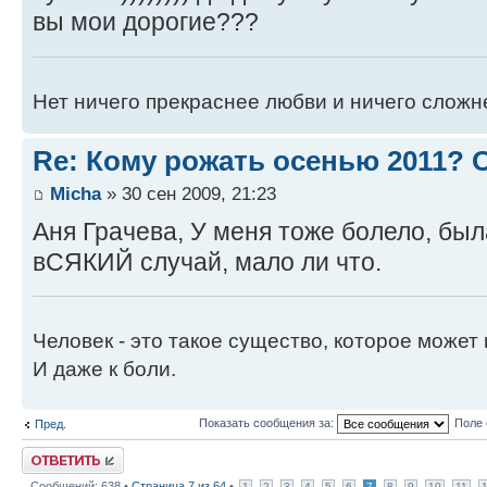
вы мои дорогие???
Нет ничего прекраснее любви и ничего сложн
Re: Кому рожать осенью 2011?
Micha
» 30 сен 2009, 21:23
Аня Грачева, У меня тоже болело, была
вСЯКИЙ случай, мало ли что.
Человек - это такое существо, которое может 
И даже к боли.
Показать сообщения за:
Поле 
Пред.
Ответить
Сообщений: 638 •
Страница
7
из
64
•
1
2
3
4
5
6
7
8
9
10
11