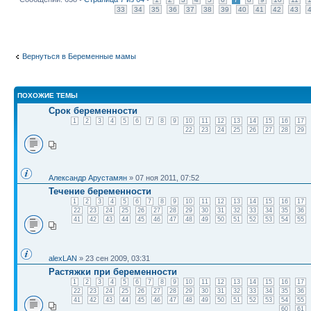
33
34
35
36
37
38
39
40
41
42
43
Вернуться в Беременные мамы
ПОХОЖИЕ ТЕМЫ
Срок беременности
1
2
3
4
5
6
7
8
9
10
11
12
13
14
15
16
17
22
23
24
25
26
27
28
29
Александр Арустамян
» 07 ноя 2011, 07:52
Течение беременности
1
2
3
4
5
6
7
8
9
10
11
12
13
14
15
16
17
22
23
24
25
26
27
28
29
30
31
32
33
34
35
36
41
42
43
44
45
46
47
48
49
50
51
52
53
54
55
alexLAN
» 23 сен 2009, 03:31
Растяжки при беременности
1
2
3
4
5
6
7
8
9
10
11
12
13
14
15
16
17
22
23
24
25
26
27
28
29
30
31
32
33
34
35
36
41
42
43
44
45
46
47
48
49
50
51
52
53
54
55
60
61