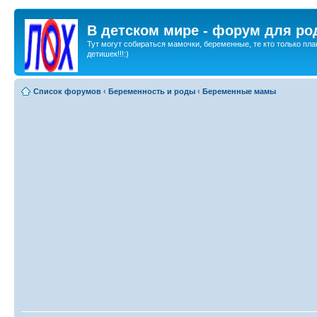
В детском мире - форум для ро
Тут могут собираться мамочки, беременные, те кто только пла
детишек!!!:)
Список форумов
‹
Беременность и роды
‹
Беременные мамы