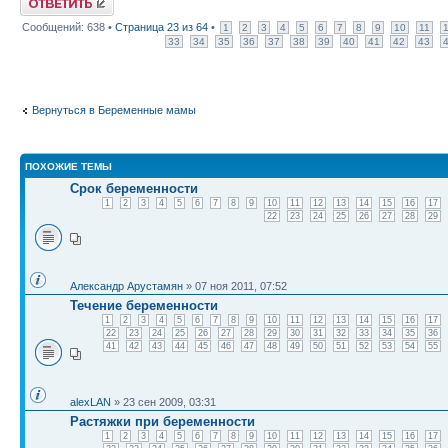
Сообщений: 638 •
Страница
23
из
64
•
1
2
3
4
5
6
7
8
9
10
11
33
34
35
36
37
38
39
40
41
42
43
Вернуться в Беременные мамы
ПОХОЖИЕ ТЕМЫ
Срок беременности
1
2
3
4
5
6
7
8
9
10
11
12
13
14
15
16
17
22
23
24
25
26
27
28
29
Александр Арустамян
» 07 ноя 2011, 07:52
Течение беременности
1
2
3
4
5
6
7
8
9
10
11
12
13
14
15
16
17
22
23
24
25
26
27
28
29
30
31
32
33
34
35
36
41
42
43
44
45
46
47
48
49
50
51
52
53
54
55
alexLAN
» 23 сен 2009, 03:31
Растяжки при беременности
1
2
3
4
5
6
7
8
9
10
11
12
13
14
15
16
17