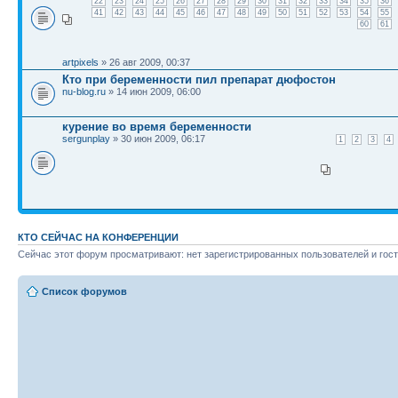
22
23
24
25
26
27
28
29
30
31
32
33
34
35
36
41
42
43
44
45
46
47
48
49
50
51
52
53
54
55
60
61
artpixels
» 26 авг 2009, 00:37
Кто при беременности пил препарат дюфостон
nu-blog.ru
» 14 июн 2009, 06:00
курение во время беременности
sergunplay
» 30 июн 2009, 06:17
1
2
3
4
КТО СЕЙЧАС НА КОНФЕРЕНЦИИ
Сейчас этот форум просматривают: нет зарегистрированных пользователей и гост
Список форумов