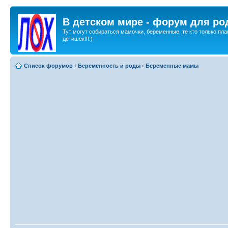
В детском мире - форум для ро
Тут могут собираться мамочки, беременные, те кто только пла
детишек!!!:)
Список форумов
‹
Беременность и роды
‹
Беременные мамы