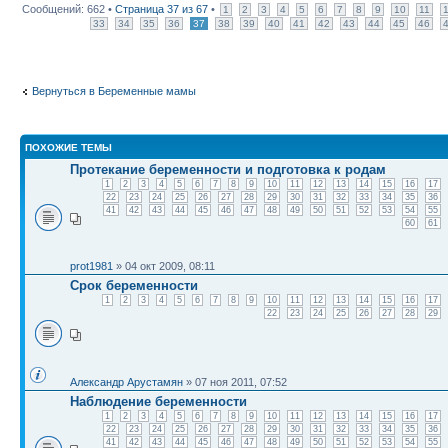
Сообщений: 662 •
Страница
37
из
67
•
1
2
3
4
5
6
7
8
9
10
11
33
34
35
36
37
38
39
40
41
42
43
44
45
46
Вернуться в Беременные мамы
ПОХОЖИЕ ТЕМЫ
Протекание беременности и подготовка к родам
1
2
3
4
5
6
7
8
9
10
11
12
13
14
15
16
17
22
23
24
25
26
27
28
29
30
31
32
33
34
35
36
41
42
43
44
45
46
47
48
49
50
51
52
53
54
55
60
61
prot1981
» 04 окт 2009, 08:11
Срок беременности
1
2
3
4
5
6
7
8
9
10
11
12
13
14
15
16
17
22
23
24
25
26
27
28
29
Александр Арустамян
» 07 ноя 2011, 07:52
Наблюдение беременности
1
2
3
4
5
6
7
8
9
10
11
12
13
14
15
16
17
22
23
24
25
26
27
28
29
30
31
32
33
34
35
36
41
42
43
44
45
46
47
48
49
50
51
52
53
54
55