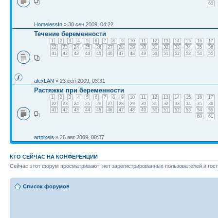
60
HomelessIn
» 30 сен 2009, 04:22
Течение беременности
1
2
3
4
5
6
7
8
9
10
11
12
13
14
15
16
17
22
23
24
25
26
27
28
29
30
31
32
33
34
35
36
41
42
43
44
45
46
47
48
49
50
51
52
53
54
55
alexLAN
» 23 сен 2009, 03:31
Растяжки при беременности
1
2
3
4
5
6
7
8
9
10
11
12
13
14
15
16
17
22
23
24
25
26
27
28
29
30
31
32
33
34
35
36
41
42
43
44
45
46
47
48
49
50
51
52
53
54
55
60
61
artpixels
» 26 авг 2009, 00:37
КТО СЕЙЧАС НА КОНФЕРЕНЦИИ
Сейчас этот форум просматривают: нет зарегистрированных пользователей и гост
Список форумов