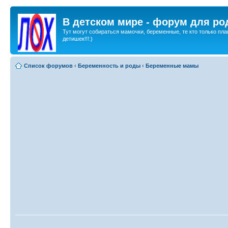
В детском мире - форум для ро
Тут могут собираться мамочки, беременные, те кто только пла
детишек!!!:)
Список форумов
‹
Беременность и роды
‹
Беременные мамы