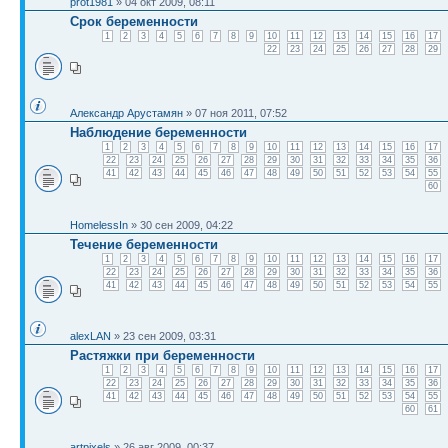
prot1981
» 04 окт 2009, 08:11
Срок беременности
1
2
3
4
5
6
7
8
9
10
11
12
13
14
15
16
17
22
23
24
25
26
27
28
29
Александр Арустамян
» 07 ноя 2011, 07:52
Наблюдение беременности
1
2
3
4
5
6
7
8
9
10
11
12
13
14
15
16
17
22
23
24
25
26
27
28
29
30
31
32
33
34
35
36
41
42
43
44
45
46
47
48
49
50
51
52
53
54
55
60
HomelessIn
» 30 сен 2009, 04:22
Течение беременности
1
2
3
4
5
6
7
8
9
10
11
12
13
14
15
16
17
22
23
24
25
26
27
28
29
30
31
32
33
34
35
36
41
42
43
44
45
46
47
48
49
50
51
52
53
54
55
alexLAN
» 23 сен 2009, 03:31
Растяжки при беременности
1
2
3
4
5
6
7
8
9
10
11
12
13
14
15
16
17
22
23
24
25
26
27
28
29
30
31
32
33
34
35
36
41
42
43
44
45
46
47
48
49
50
51
52
53
54
55
60
61
artpixels
» 26 авг 2009, 00:37