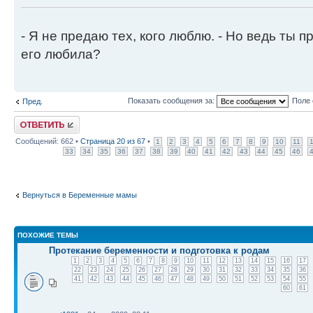
- Я не предаю тех, кого люблю. - Но ведь ты пр
его любила?
Показать сообщения за:
Поле 
Пред.
Ответить
Сообщений: 662 •
Страница
20
из
67
•
1
2
3
4
5
6
7
8
9
10
11
33
34
35
36
37
38
39
40
41
42
43
44
45
46
Вернуться в Беременные мамы
ПОХОЖИЕ ТЕМЫ
Протекание беременности и подготовка к родам
1
2
3
4
5
6
7
8
9
10
11
12
13
14
15
16
17
22
23
24
25
26
27
28
29
30
31
32
33
34
35
36
41
42
43
44
45
46
47
48
49
50
51
52
53
54
55
60
61