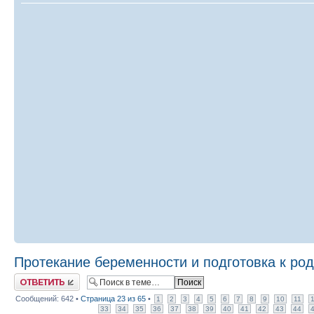
Протекание беременности и подготовка к ро
Ответить
Сообщений: 642 •
Страница
23
из
65
•
1
2
3
4
5
6
7
8
9
10
11
33
34
35
36
37
38
39
40
41
42
43
44