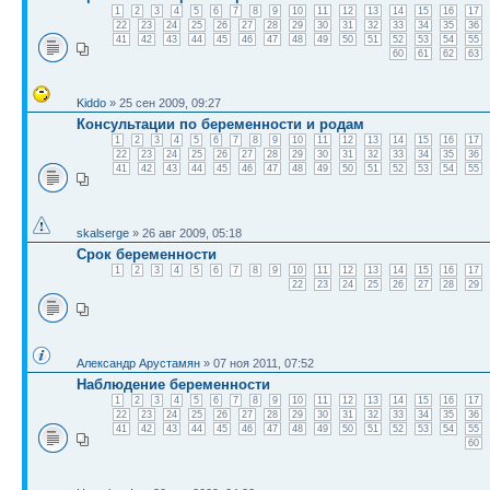
1
2
3
4
5
6
7
8
9
10
11
12
13
14
15
16
17
22
23
24
25
26
27
28
29
30
31
32
33
34
35
36
41
42
43
44
45
46
47
48
49
50
51
52
53
54
55
60
61
62
63
Kiddo
» 25 сен 2009, 09:27
Консультации по беременности и родам
1
2
3
4
5
6
7
8
9
10
11
12
13
14
15
16
17
22
23
24
25
26
27
28
29
30
31
32
33
34
35
36
41
42
43
44
45
46
47
48
49
50
51
52
53
54
55
skalserge
» 26 авг 2009, 05:18
Срок беременности
1
2
3
4
5
6
7
8
9
10
11
12
13
14
15
16
17
22
23
24
25
26
27
28
29
Александр Арустамян
» 07 ноя 2011, 07:52
Наблюдение беременности
1
2
3
4
5
6
7
8
9
10
11
12
13
14
15
16
17
22
23
24
25
26
27
28
29
30
31
32
33
34
35
36
41
42
43
44
45
46
47
48
49
50
51
52
53
54
55
60