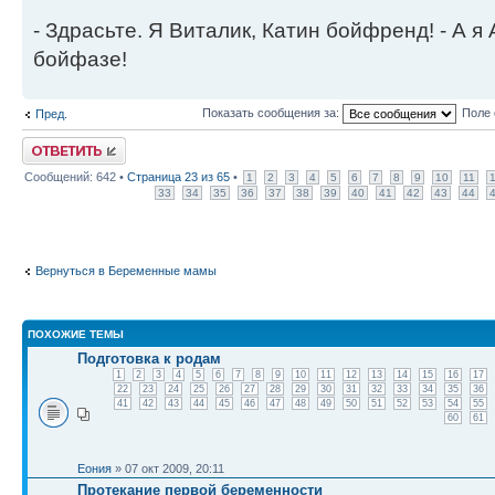
- Здрасьте. Я Виталик, Катин бойфренд! - А я
бойфазе!
Показать сообщения за:
Поле 
Пред.
Ответить
Сообщений: 642 •
Страница
23
из
65
•
1
2
3
4
5
6
7
8
9
10
11
33
34
35
36
37
38
39
40
41
42
43
44
Вернуться в Беременные мамы
ПОХОЖИЕ ТЕМЫ
Подготовка к родам
1
2
3
4
5
6
7
8
9
10
11
12
13
14
15
16
17
22
23
24
25
26
27
28
29
30
31
32
33
34
35
36
41
42
43
44
45
46
47
48
49
50
51
52
53
54
55
60
61
Еония
» 07 окт 2009, 20:11
Протекание первой беременности