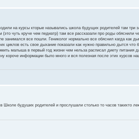
ходили на курсы кторые назывались школа будущих родителей там три з
м (это чуть круче чем педиатр) там все рассказали про роды обяснили 
пе занимался все пошли. Гениколог нормально все обяснил кагда как д
эих циклов есть свое дыхание показали как нужно правильно дытся что 
рмить малыша в первый год жизни чем нельза расписал диету питания 
 ну короче информации было много и вся полезная после этих курсов на
в Школе будуших родителей и прослушали столько то часов такихто лек