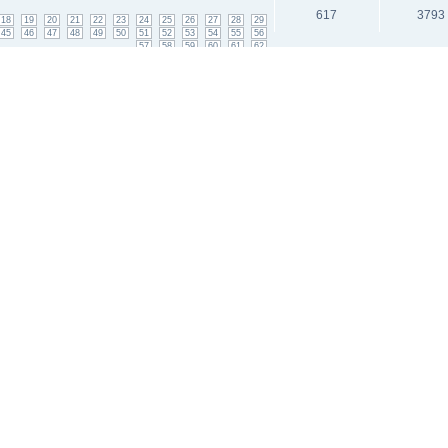
617
3793
18
19
20
21
22
23
24
25
26
27
28
29
45
46
47
48
49
50
51
52
53
54
55
56
57
58
59
60
61
62
646
3597
18
19
20
21
22
23
24
25
26
27
28
29
45
46
47
48
49
50
51
52
53
54
55
56
57
58
59
60
61
62
63
64
65
исок каналов