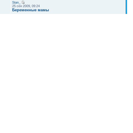
Stan_
25 сен 2009, 09:24
Беременные мамы
zeb
07 сен 2009, 22:45
Беременные мамы
Наша команда
•
Удалить cookies конференции
• Часовой пояс: UTC + 4 часа