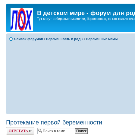
В детском мире - форум для ро
Тут могут собираться мамочки, беременные, те кто только план
Список форумов
‹
Беременность и роды
‹
Беременные мамы
Протекание первой беременности
Ответить