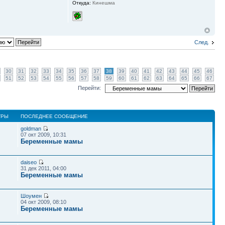
Откуда:
Кинешма
След.
30
31
32
33
34
35
36
37
38
39
40
41
42
43
44
45
46
51
52
53
54
55
56
57
58
59
60
61
62
63
64
65
66
67
Перейти:
ТРЫ
ПОСЛЕДНЕЕ СООБЩЕНИЕ
goldman
07 окт 2009, 10:31
Беременные мамы
daiseo
31 дек 2011, 04:00
Беременные мамы
Шоумен
04 окт 2009, 08:10
Беременные мамы