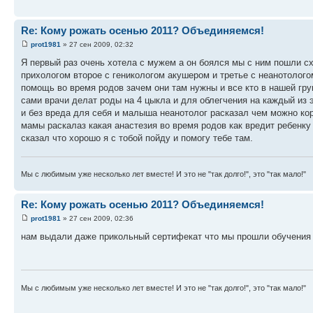
Re: Кому рожать осенью 2011? Объединяемся!
prot1981
» 27 сен 2009, 02:32
Я первый раз очень хотела с мужем а он боялся мы с ним пошли с
прихологом второе с геникологом акушером и третье с неанотолого
помощь во время родов зачем они там нужны и все кто в нашей гру
сами врачи делат роды на 4 цыкла и для облегчения на каждый из 
и без вреда для себя и малыша неанотолог расказал чем можно ко
мамы раскалаз какая анастезия во время родов как вредит ребенку
сказал что хорошо я с тобой пойду и помогу тебе там.
Мы с любимым уже несколько лет вместе! И это не "так долго!", это "так мало!"
Re: Кому рожать осенью 2011? Объединяемся!
prot1981
» 27 сен 2009, 02:36
нам выдали даже прикольный сертифекат что мы прошли обучения 
Мы с любимым уже несколько лет вместе! И это не "так долго!", это "так мало!"