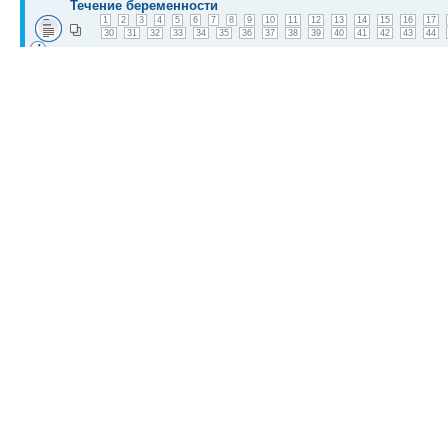
Течение беременности
1
2
3
4
5
6
7
8
9
10
11
12
13
14
15
16
17
30
31
32
33
34
35
36
37
38
39
40
41
42
43
44
alexLAN
» 23 сен 2009, 03:31
Растяжки при беременности
1
2
3
4
5
6
7
8
9
10
11
12
13
14
15
16
17
30
31
32
33
34
35
36
37
38
39
40
41
42
43
44
artpixels
» 26 авг 2009, 00:37
КТО СЕЙЧАС НА КОНФЕРЕНЦИИ
Сейчас этот форум просматривают:
Bing [Bot]
и гости: 4
Список форумов
Новости
Карта сайта (HTML)
Карта сайта(индекс)
RSS поток
Сп