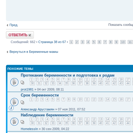
Показать сообщ
Пред.
Ответить
Сообщений: 662 •
Страница
38
из
67
•
1
2
3
4
5
6
7
8
9
10
11
Вернуться в Беременные мамы
ПОХОЖИЕ ТЕМЫ
Протекание беременности и подготовка к родам
1
2
3
4
5
6
7
8
9
10
11
12
13
14
15
16
17
30
31
32
33
34
35
36
37
38
39
40
41
42
43
44
prot1981
» 04 окт 2009, 08:11
Срок беременности
1
2
3
4
5
6
7
8
9
10
11
12
13
14
15
16
17
Александр Арустамян
» 07 ноя 2011, 07:52
Наблюдение беременности
1
2
3
4
5
6
7
8
9
10
11
12
13
14
15
16
17
30
31
32
33
34
35
36
37
38
39
40
41
42
43
44
HomelessIn
» 30 сен 2009, 04:22