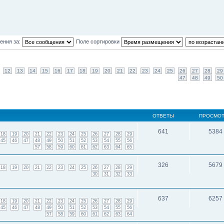
ения за:
Поле сортировки
12
13
14
15
16
17
18
19
20
21
22
23
24
25
26
27
28
29
47
48
49
50
ОТВЕТЫ
ПРОСМО
641
5384
18
19
20
21
22
23
24
25
26
27
28
29
45
46
47
48
49
50
51
52
53
54
55
56
57
58
59
60
61
62
63
64
65
326
5679
18
19
20
21
22
23
24
25
26
27
28
29
30
31
32
33
637
6257
18
19
20
21
22
23
24
25
26
27
28
29
45
46
47
48
49
50
51
52
53
54
55
56
57
58
59
60
61
62
63
64