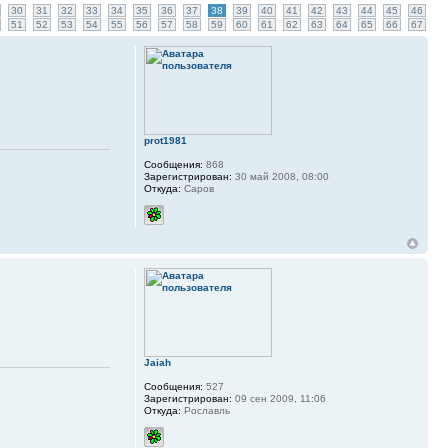
30
31
32
33
34
35
36
37
38
39
40
41
42
43
44
45
46
51
52
53
54
55
56
57
58
59
60
61
62
63
64
65
66
67
prot1981
Сообщения:
868
Зарегистрирован:
30 май 2008, 08:00
Откуда:
Саров
Jaiah
Сообщения:
527
Зарегистрирован:
09 сен 2009, 11:06
Откуда:
Рославль