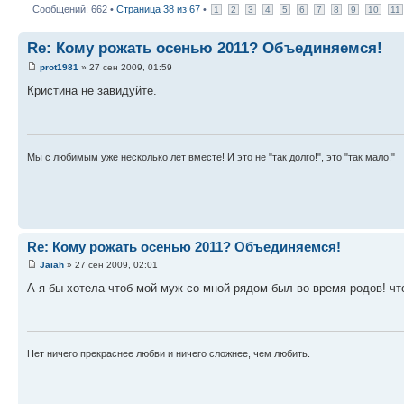
Сообщений: 662 •
Страница
38
из
67
•
1
2
3
4
5
6
7
8
9
10
11
Re: Кому рожать осенью 2011? Объединяемся!
prot1981
» 27 сен 2009, 01:59
Кристина не завидуйте.
Мы с любимым уже несколько лет вместе! И это не "так долго!", это "так мало!"
Re: Кому рожать осенью 2011? Объединяемся!
Jaiah
» 27 сен 2009, 02:01
А я бы хотела чтоб мой муж со мной рядом был во время родов! что
Нет ничего прекраснее любви и ничего сложнее, чем любить.