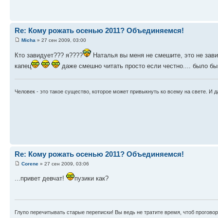
Re: Кому рожать осенью 2011? Объединяемся!
Micha
» 27 сен 2009, 03:00
Кто завидует??? я????
Наталья вы меня не смешите, это не зави
капец
даже смешно читать просто если честно.... было бы
Человек - это такое существо, которое может привыкнуть ко всему на свете. И д
Re: Кому рожать осенью 2011? Объединяемся!
Corene
» 27 сен 2009, 03:06
...привет девчат!
пузики как?
Глупо перечитывать старые переписки! Вы ведь не тратите время, чтоб проговор