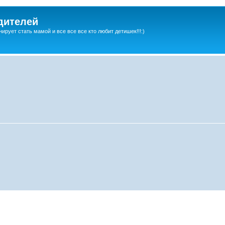
дителей
ирует стать мамой и все все все кто любит детишек!!!:)