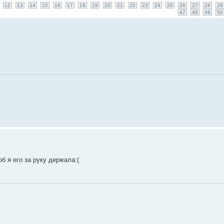
12
13
14
15
16
17
18
19
20
21
22
23
24
25
26
27
28
29
47
48
49
50
б я его за руку держала:(