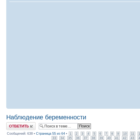
Наблюдение беременности
Ответить
Сообщений: 638 •
Страница
55
из
64
•
1
2
3
4
5
6
7
8
9
10
11
33
34
35
36
37
38
39
40
41
42
43