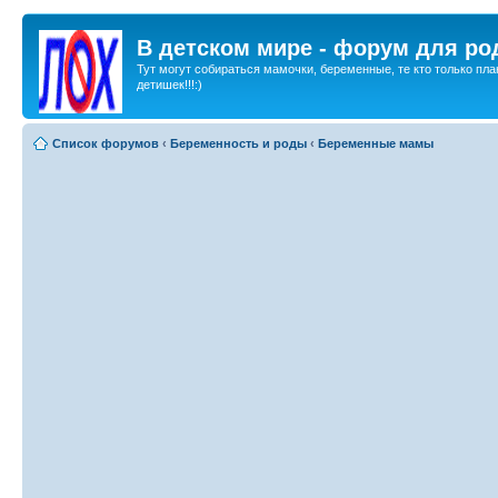
В детском мире - форум для ро
Тут могут собираться мамочки, беременные, те кто только пла
детишек!!!:)
Список форумов
‹
Беременность и роды
‹
Беременные мамы