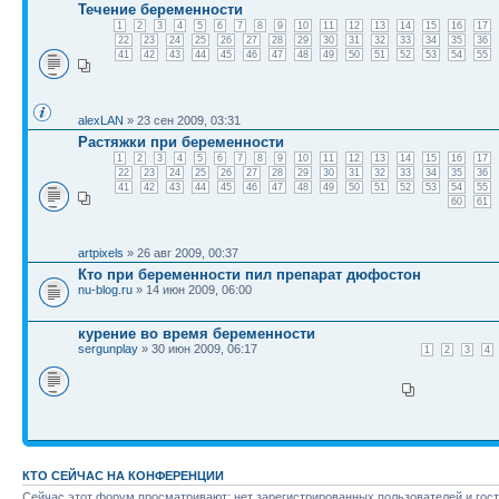
Течение беременности
1
2
3
4
5
6
7
8
9
10
11
12
13
14
15
16
17
22
23
24
25
26
27
28
29
30
31
32
33
34
35
36
41
42
43
44
45
46
47
48
49
50
51
52
53
54
55
alexLAN
» 23 сен 2009, 03:31
Растяжки при беременности
1
2
3
4
5
6
7
8
9
10
11
12
13
14
15
16
17
22
23
24
25
26
27
28
29
30
31
32
33
34
35
36
41
42
43
44
45
46
47
48
49
50
51
52
53
54
55
60
61
artpixels
» 26 авг 2009, 00:37
Кто при беременности пил препарат дюфостон
nu-blog.ru
» 14 июн 2009, 06:00
курение во время беременности
sergunplay
» 30 июн 2009, 06:17
1
2
3
4
КТО СЕЙЧАС НА КОНФЕРЕНЦИИ
Сейчас этот форум просматривают: нет зарегистрированных пользователей и гост