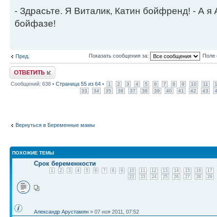
- Здрасьте. Я Виталик, Катин бойфренд! - А я
бойфазе!
Показать сообщения за:
Поле 
Пред.
Ответить
Сообщений: 638 •
Страница
55
из
64
•
1
2
3
4
5
6
7
8
9
10
11
33
34
35
36
37
38
39
40
41
42
43
Вернуться в Беременные мамы
ПОХОЖИЕ ТЕМЫ
Срок беременности
1
2
3
4
5
6
7
8
9
10
11
12
13
14
15
16
17
22
23
24
25
26
27
28
29
Александр Арустамян
» 07 ноя 2011, 07:52