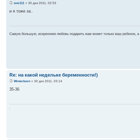
one111
» 30 дек 2011, 02:53
и я тоже за..
Самую большую, искреннюю любовь подарить вам может только ваш ребенок, а н
Re: на какой недельке беременности!)
Winterborn
» 30 дек 2011, 03:14
35-36
.