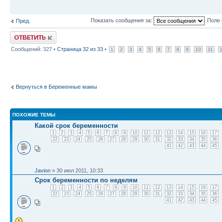
Показать сообщения за:
Поле 
Пред.
Ответить
Сообщений: 327 •
Страница
32
из
33
•
1
2
3
4
5
6
7
8
9
10
11
Вернуться в Беременные мамы
ПОХОЖИЕ ТЕМЫ
Какой срок беременности
1
2
3
4
5
6
7
8
9
10
11
12
13
14
15
16
17
22
23
24
25
26
27
28
29
30
31
32
33
34
35
36
41
42
43
44
45
Javion
» 30 июл 2011, 10:33
Срок беременности по неделям
1
2
3
4
5
6
7
8
9
10
11
12
13
14
15
16
17
22
23
24
25
26
27
28
29
30
31
32
33
34
35
36
41
42
43
44
45