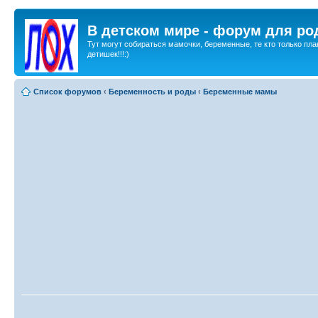
В детском мире - форум для ро
Тут могут собираться мамочки, беременные, те кто только пла
детишек!!!:)
Список форумов
‹
Беременность и роды
‹
Беременные мамы