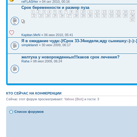
reFLASHer
» 04 окт 2010, 00:16
Срок беременности и размер пуза
1
2
3
4
5
6
7
8
9
10
11
12
13
14
15
16
17
22
23
24
25
26
27
28
29
30
31
32
33
34
35
36
41
Kapitan.MeN
» 06 июн 2010, 05:41
Я в ожидание чуда:-)!Срок 33-34недели,жду сынишку:-):-):-)
simplelanet
» 30 июн 2009, 06:17
желтуха у новорожденных!!!каков срок лечения?
Raha
» 08 июл 2009, 06:24
КТО СЕЙЧАС НА КОНФЕРЕНЦИИ
Сейчас этот форум просматривают:
Yahoo [Bot]
и гости: 3
Список форумов