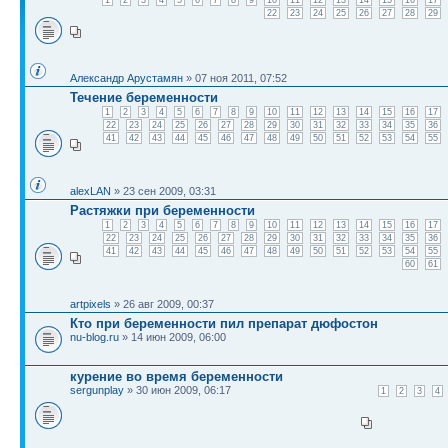
22
23
24
25
26
27
28
29
Александр Арустамян
» 07 ноя 2011, 07:52
Течение беременности
1
2
3
4
5
6
7
8
9
10
11
12
13
14
15
16
17
22
23
24
25
26
27
28
29
30
31
32
33
34
35
36
41
42
43
44
45
46
47
48
49
50
51
52
53
54
55
alexLAN
» 23 сен 2009, 03:31
Растяжки при беременности
1
2
3
4
5
6
7
8
9
10
11
12
13
14
15
16
17
22
23
24
25
26
27
28
29
30
31
32
33
34
35
36
41
42
43
44
45
46
47
48
49
50
51
52
53
54
55
60
61
artpixels
» 26 авг 2009, 00:37
Кто при беременности пил препарат дюфостон
nu-blog.ru
» 14 июн 2009, 06:00
курение во время беременности
sergunplay
» 30 июн 2009, 06:17
1
2
3
4