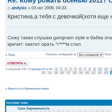
Re: Кому рожать осенью 2011?
andysiz
» 03 окт 2009, 04:33
Кристина,а тебя с девочкой(хотя еще н
Сижу такая слушаю gangnam style и бабка эт
кричит: хватит орать "г****м стал
Показать сообщения за:
Поле 
Пред.
Ответить
Сообщений: 638 •
Страница
44
из
64
•
1
2
3
4
5
6
7
8
9
10
11
33
34
35
36
37
38
39
40
41
42
43
Вернуться в Беременные мамы
ПОХОЖИЕ ТЕМЫ
Срок беременности
1
2
3
4
5
6
7
8
9
10
11
12
13
14
15
16
17