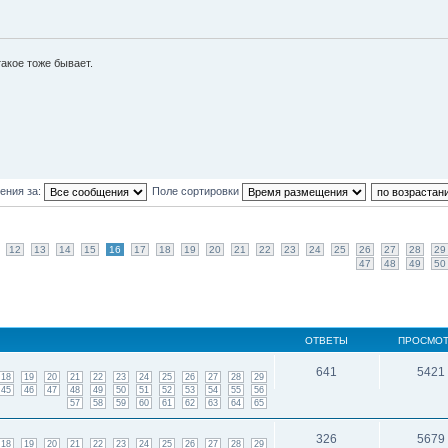
акое тоже бывает.
ения за:
Поле сортировки
12
13
14
15
16
17
18
19
20
21
22
23
24
25
26
27
28
29
47
48
49
50
ОТВЕТЫ
ПРОСМО
641
5421
18
19
20
21
22
23
24
25
26
27
28
29
45
46
47
48
49
50
51
52
53
54
55
56
57
58
59
60
61
62
63
64
65
326
5679
18
19
20
21
22
23
24
25
26
27
28
29