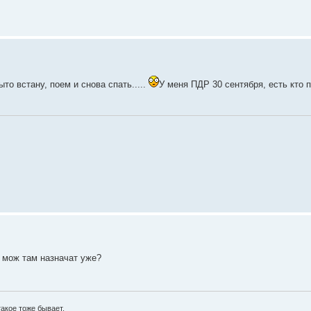
то встану, поем и снова спать.....
У меня ПДР 30 сентября, есть кто 
. мож там назначат уже?
акое тоже бывает.