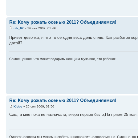
Re: Кому рожать осенью 2011? Объединяемся!
nik_07
» 26 сен 2009, 01:49
Привет девочки, я что то сегодня весь день сплю. Как разбитое коры
датой?
Самое ценное, что может подарить женщина мужчине, это ребенок.
Re: Кому рожать осенью 2011? Объединяемся!
Kiddo
» 26 сен 2009, 01:50
Саш, а мне пока не назначали, вчера первое было,На прием 25 мая
Одного человека мы можем и любить, и ненавидить одновременно. Смешно, но т