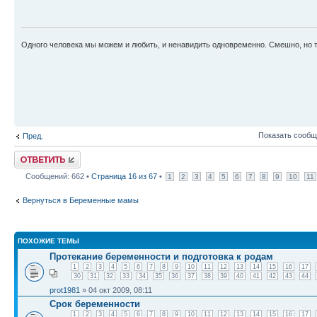
Одного человека мы можем и любить, и ненавидить одновременно. Смешно, но т
Показать сообщ
Пред.
Ответить
Сообщений: 662 •
Страница
16
из
67
•
1
2
3
4
5
6
7
8
9
10
11
Вернуться в Беременные мамы
ПОХОЖИЕ ТЕМЫ
Протекание беременности и подготовка к родам
1
2
3
4
5
6
7
8
9
10
11
12
13
14
15
16
17
30
31
32
33
34
35
36
37
38
39
40
41
42
43
44
prot1981
» 04 окт 2009, 08:11
Срок беременности
1
2
3
4
5
6
7
8
9
10
11
12
13
14
15
16
17