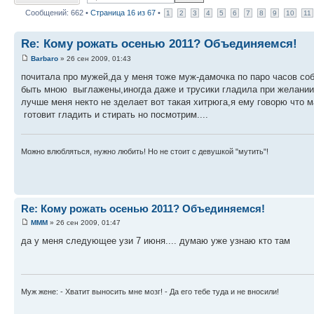
Сообщений: 662 •
Страница
16
из
67
•
1
2
3
4
5
6
7
8
9
10
11
Re: Кому рожать осенью 2011? Объединяемся!
Barbaro
» 26 сен 2009, 01:43
почитала про мужей,да у меня тоже муж-дамочка по паро часов со
быть мною выглажены,иногда даже и трусики гладила при желании а
лучше меня некто не зделает вот такая хитрюга,я ему говорю что м
готовит гладить и стирать но посмотрим....
Можно влюбляться, нужно любить! Но не стоит с девушкой "мутить"!
Re: Кому рожать осенью 2011? Объединяемся!
MMM
» 26 сен 2009, 01:47
да у меня следующее узи 7 июня.... думаю уже узнаю кто там
Муж жене: - Хватит выносить мне мозг! - Да его тебе туда и не вносили!