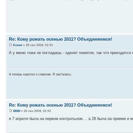
Re: Кому рожать осенью 2011? Объединяемся!
Еония
» 26 сен 2009, 01:51
А у меню тоже не погладишь - оденит помятое, так что приходится 
А теперь коротко о главном. Я зае*алась.
Re: Кому рожать осенью 2011? Объединяемся!
MMM
» 26 сен 2009, 01:52
я 7 апреля была на первом контрольном.... а 28 была на приеме и мн