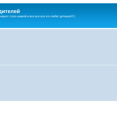
дителей
ирует стать мамой и все все все кто любит детишек!!!:)