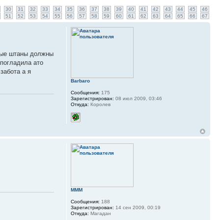
30
31
32
33
34
35
36
37
38
39
40
41
42
43
44
45
46
51
52
53
54
55
56
57
58
59
60
61
62
63
64
65
66
67
вные штаны должны
 погладила ато
забота а я
Barbaro
Сообщения:
175
Зарегистрирован:
08 июл 2009, 03:46
Откуда:
Королев
MMM
Сообщения:
188
Зарегистрирован:
14 сен 2009, 00:19
Откуда:
Магадан