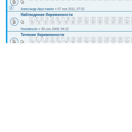
Александр Арустамян
» 07 ноя 2011, 07:52
Наблюдение беременности
1
2
3
4
5
6
7
8
9
10
11
12
13
14
15
16
17
30
31
32
33
34
35
36
37
38
39
40
41
42
43
44
HomelessIn
» 30 сен 2009, 04:22
Течение беременности
1
2
3
4
5
6
7
8
9
10
11
12
13
14
15
16
17
30
31
32
33
34
35
36
37
38
39
40
41
42
43
44
alexLAN
» 23 сен 2009, 03:31
Растяжки при беременности
1
2
3
4
5
6
7
8
9
10
11
12
13
14
15
16
17
30
31
32
33
34
35
36
37
38
39
40
41
42
43
44
artpixels
» 26 авг 2009, 00:37
КТО СЕЙЧАС НА КОНФЕРЕНЦИИ
Сейчас этот форум просматривают: нет зарегистрированных пользователей и гост
Список форумов