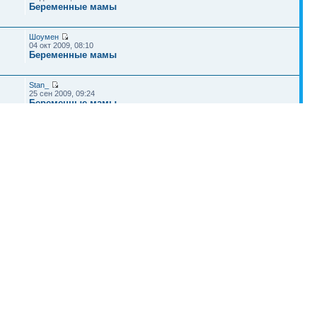
Беременные мамы
Шоумен
04 окт 2009, 08:10
Беременные мамы
Stan_
25 сен 2009, 09:24
Беременные мамы
zeb
07 сен 2009, 22:45
Беременные мамы
Наша команда
•
Удалить cookies конференции
• Часовой пояс: UTC + 4 часа