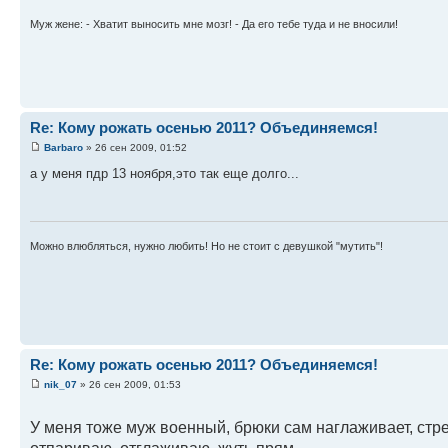
Муж жене: - Хватит выносить мне мозг! - Да его тебе туда и не вносили!
Re: Кому рожать осенью 2011? Объединяемся!
Barbaro
» 26 сен 2009, 01:52
а у меня пдр 13 ноября,это так еще долго...
Можно влюбляться, нужно любить! Но не стоит с девушкой "мутить"!
Re: Кому рожать осенью 2011? Объединяемся!
nik_07
» 26 сен 2009, 01:53
У меня тоже муж военный, брюки сам наглаживает, стрел