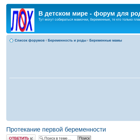
В детском мире - форум для ро
Тут могут собираться мамочки, беременные, те кто только план
Список форумов
‹
Беременность и роды
‹
Беременные мамы
Протекание первой беременности
Ответить