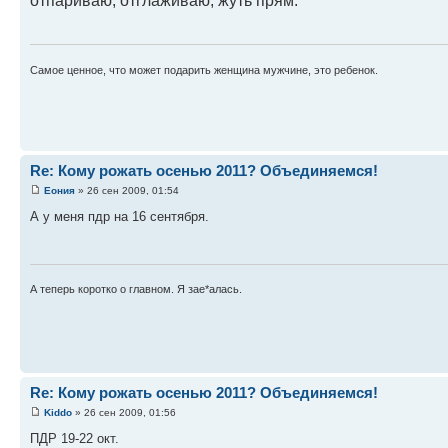
отпариваю, отглаживаю, жуть прям.
Самое ценное, что может подарить женщина мужчине, это ребенок.
Re: Кому рожать осенью 2011? Объединяемся!
Еония
» 26 сен 2009, 01:54
А у меня пдр на 16 сентября.
А теперь коротко о главном. Я зае*алась.
Re: Кому рожать осенью 2011? Объединяемся!
Kiddo
» 26 сен 2009, 01:56
ПДР 19-22 окт.