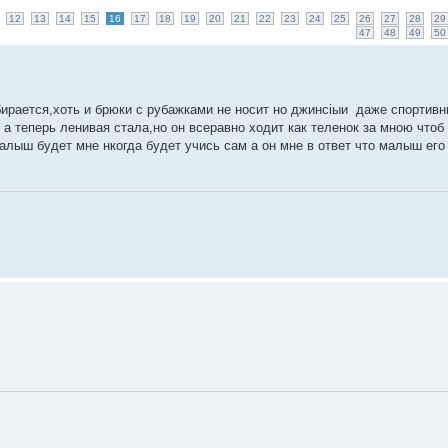
12
13
14
15
16
17
18
19
20
21
22
23
24
25
26
27
28
29
47
48
49
50
бирается,хоть и брюки с рубажками не носит но джинсіыи даже спорти
 теперь ленивая стала,но он всеравно ходит как теленок за мною чтоб
алыш будет мне нкогда будет учись сам а он мне в ответ что малыш его 