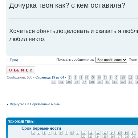
Дочурка твоя как? с кем оставила?
Хочеться обнять,поцеловать и сказать я люблю
любил никто.
Показать сообщения за:
Поле 
Пред.
Ответить
Сообщений: 638 •
Страница
19
из
64
•
1
2
3
4
5
6
7
8
9
10
11
33
34
35
36
37
38
39
40
41
42
43
Вернуться в Беременные мамы
ПОХОЖИЕ ТЕМЫ
Срок беременности
1
2
3
4
5
6
7
8
9
10
11
12
13
14
15
16
17
22
23
24
25
26
27
28
29