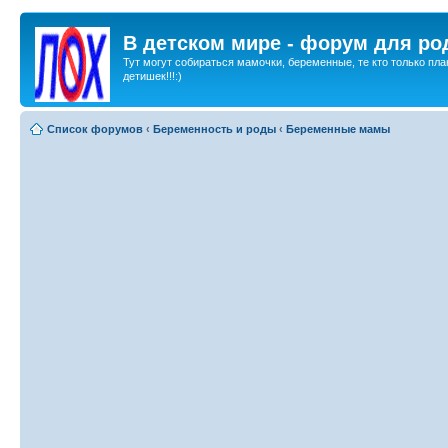
В детском мире - форум для ро
Тут могут собираться мамочки, беременные, те кто только пла
детишек!!!:)
Список форумов
‹
Беременность и роды
‹
Беременные мамы