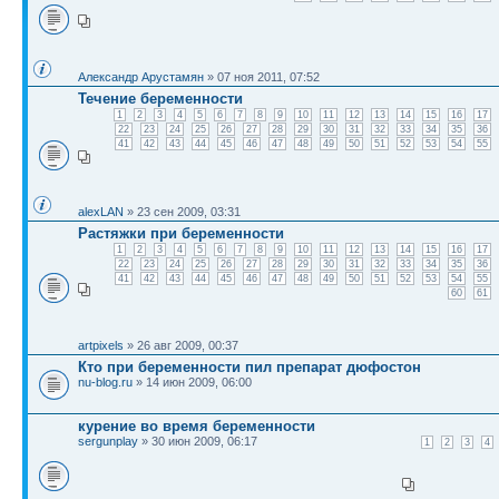
Александр Арустамян
» 07 ноя 2011, 07:52
Течение беременности
1
2
3
4
5
6
7
8
9
10
11
12
13
14
15
16
17
22
23
24
25
26
27
28
29
30
31
32
33
34
35
36
41
42
43
44
45
46
47
48
49
50
51
52
53
54
55
alexLAN
» 23 сен 2009, 03:31
Растяжки при беременности
1
2
3
4
5
6
7
8
9
10
11
12
13
14
15
16
17
22
23
24
25
26
27
28
29
30
31
32
33
34
35
36
41
42
43
44
45
46
47
48
49
50
51
52
53
54
55
60
61
artpixels
» 26 авг 2009, 00:37
Кто при беременности пил препарат дюфостон
nu-blog.ru
» 14 июн 2009, 06:00
курение во время беременности
sergunplay
» 30 июн 2009, 06:17
1
2
3
4