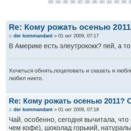
33
34
35
36
37
38
39
40
41
42
43
Re: Кому рожать осенью 201
der kommandant
» 01 окт 2009, 07:17
В Америке есть элеутрококк? пей, а то 
Хочеться обнять,поцеловать и сказать я люблю
любил никто.
Re: Кому рожать осенью 2011?
der kommandant
» 01 окт 2009, 07:18
Чай, особенно, сегодня вычитала, что
чем кофе), шоколад горький, натураль