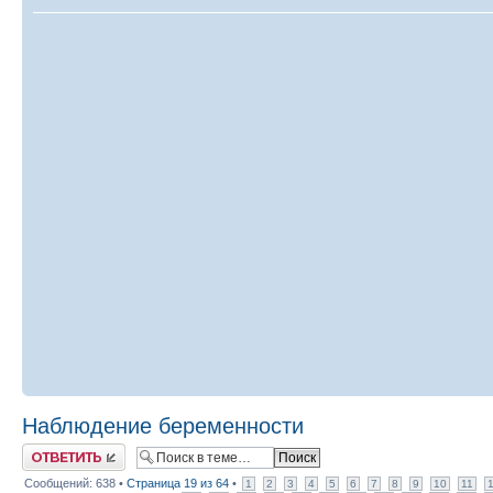
Наблюдение беременности
Ответить
Сообщений: 638 •
Страница
19
из
64
•
1
2
3
4
5
6
7
8
9
10
11