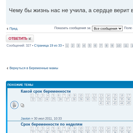
Чему бы жизнь нас не учила, а сердце верит в
Показать сообщения за:
Поле 
Пред.
Ответить
Сообщений: 327 •
Страница
19
из
33
•
1
2
3
4
5
6
7
8
9
10
11
Вернуться в Беременные мамы
ПОХОЖИЕ ТЕМЫ
Какой срок беременности
1
2
3
4
5
6
7
8
9
10
11
12
13
14
15
16
17
22
23
24
25
26
27
28
29
30
31
32
33
34
35
36
41
42
43
44
45
Javion
» 30 июл 2011, 10:33
Срок беременности по неделям
1
2
3
4
5
6
7
8
9
10
11
12
13
14
15
16
17
22
23
24
25
26
27
28
29
30
31
32
33
34
35
36