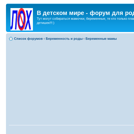
В детском мире - форум для ро
Тут могут собираться мамочки, беременные, те кто только пла
детишек!!!:)
Список форумов
‹
Беременность и роды
‹
Беременные мамы