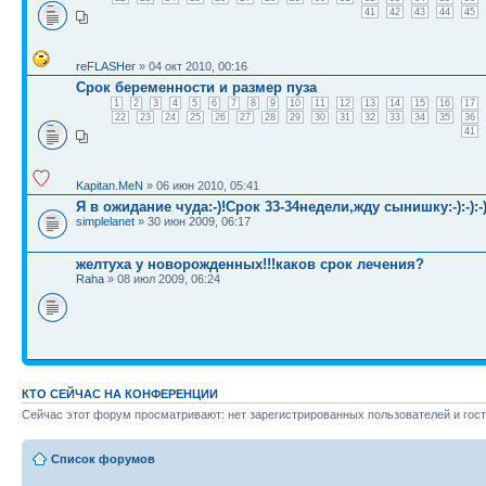
41
42
43
44
45
reFLASHer
» 04 окт 2010, 00:16
Срок беременности и размер пуза
1
2
3
4
5
6
7
8
9
10
11
12
13
14
15
16
17
22
23
24
25
26
27
28
29
30
31
32
33
34
35
36
41
Kapitan.MeN
» 06 июн 2010, 05:41
Я в ожидание чуда:-)!Срок 33-34недели,жду сынишку:-):-):-)
simplelanet
» 30 июн 2009, 06:17
желтуха у новорожденных!!!каков срок лечения?
Raha
» 08 июл 2009, 06:24
КТО СЕЙЧАС НА КОНФЕРЕНЦИИ
Сейчас этот форум просматривают: нет зарегистрированных пользователей и гост
Список форумов