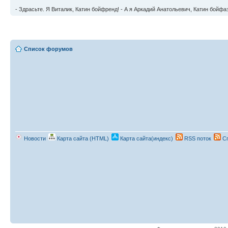
- Здрасьте. Я Виталик, Катин бойфренд! - А я Аркадий Анатольевич, Катин бойфа
Список форумов
Новости
Карта сайта (HTML)
Карта сайта(индекс)
RSS поток
Сп