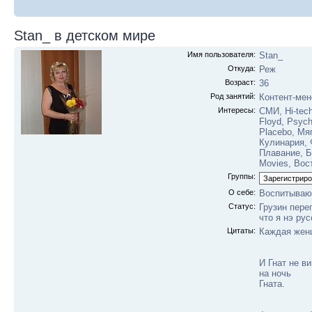
Stan_ в детском мире
Имя пользователя:
Stan_
Откуда:
Реж
Возраст:
36
Род занятий:
Контент-ме
Интересы:
СМИ, Hi-tec
Floyd, Psych
Placebo, Мя
Кулинария, 
Плавание, Б
Movies, Вос
Группы:
О себе:
Воспитываю 
Статус:
Грузин пере
что я нэ рус
Цитаты:
Каждая женщ
И Гнат не ви
на ночь
Гната.