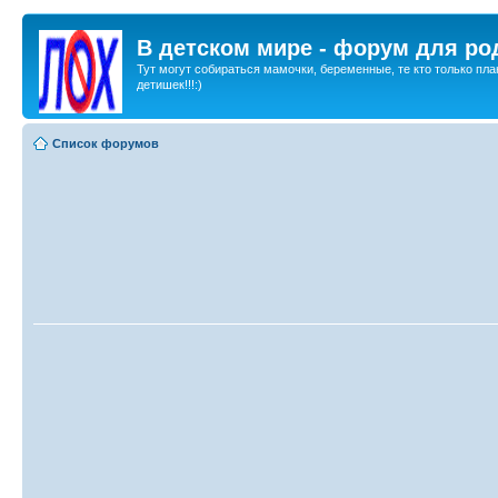
В детском мире - форум для ро
Тут могут собираться мамочки, беременные, те кто только пла
детишек!!!:)
Список форумов