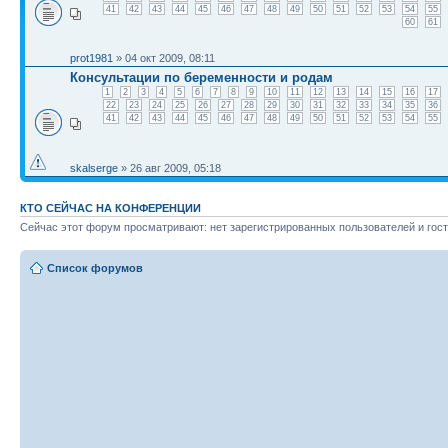
41
42
43
44
45
46
47
48
49
50
51
52
53
54
55
60
61
prot1981
» 04 окт 2009, 08:11
Консультации по беременности и родам
1
2
3
4
5
6
7
8
9
10
11
12
13
14
15
16
17
22
23
24
25
26
27
28
29
30
31
32
33
34
35
36
41
42
43
44
45
46
47
48
49
50
51
52
53
54
55
skalserge
» 26 авг 2009, 05:18
КТО СЕЙЧАС НА КОНФЕРЕНЦИИ
Сейчас этот форум просматривают: нет зарегистрированных пользователей и гост
Список форумов