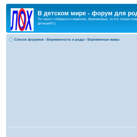
В детском мире - форум для ро
Тут могут собираться мамочки, беременные, те кто только пла
детишек!!!:)
Список форумов
‹
Беременность и роды
‹
Беременные мамы