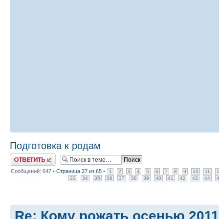
Подготовка к родам
Ответить
Сообщений: 647 •
Страница
27
из
65
•
1
2
3
4
5
6
7
8
9
10
11
33
34
35
36
37
38
39
40
41
42
43
44
Re: Кому рожать осенью 201