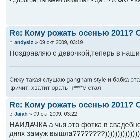
- Дорогой, ты меня любишь? - Да... - А как? - К
Re: Кому рожать осенью 2011?
andysiz
» 09 окт 2009, 03:19
Поздравляю с девочкой,теперь в наших
Сижу такая слушаю gangnam style и бабка эт
кричит: хватит орать "г****м стал
Re: Кому рожать осенью 2011?
Jaiah
» 09 окт 2009, 03:22
НАИДАЧКА а чья это фотка в свадебно
днях замуж вышла????????))))))))))))))