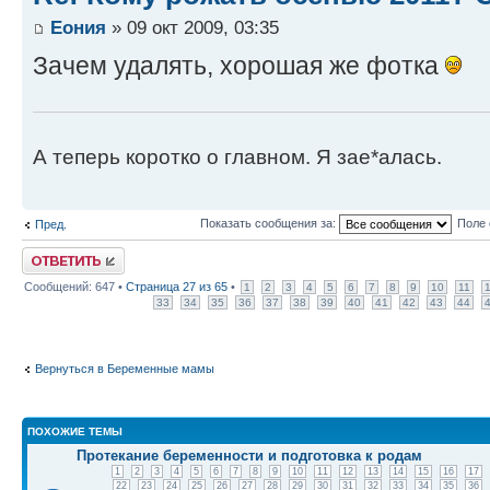
Еония
» 09 окт 2009, 03:35
Зачем удалять, хорошая же фотка
А теперь коротко о главном. Я зае*алась.
Показать сообщения за:
Поле 
Пред.
Ответить
Сообщений: 647 •
Страница
27
из
65
•
1
2
3
4
5
6
7
8
9
10
11
33
34
35
36
37
38
39
40
41
42
43
44
Вернуться в Беременные мамы
ПОХОЖИЕ ТЕМЫ
Протекание беременности и подготовка к родам
1
2
3
4
5
6
7
8
9
10
11
12
13
14
15
16
17
22
23
24
25
26
27
28
29
30
31
32
33
34
35
36