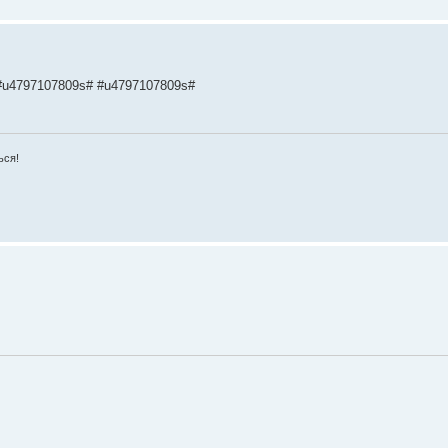
#u4797107809s# #u4797107809s#
ься!