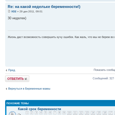
Re: на какой недельке беременности!)
XD2
» 29 дек 2011, 09:01
30 неделек)
Жизнь даст возможность совершить кучу ошибок. Как жаль, что мы не берем во в
Показать сообщ
Пред.
Ответить
Сообщений: 327
Вернуться в Беременные мамы
ПОХОЖИЕ ТЕМЫ
Какой срок беременности
1
2
3
4
5
6
7
8
9
10
11
12
13
14
15
16
17