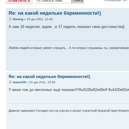
Сообщений: 327
Re: на какой недельке беременности!)
Shining
» 25 дек 2011, 22:40
А нам 18 неделек, ждем , в 17 недель показал свои достоинства)
Люблю людей которые умеют слушать... А те котрых слушаешь ты, поворочиваютс
Re: на какой недельке беременности!)
Anton108
» 25 дек 2011, 23:59
У меня тож до месячных ещё показал!!!#u4100e82e69s# #u4100e82e
Довели гаишники! Сегодня сел на унитаз и начал туалетной бумагой пристёгиват