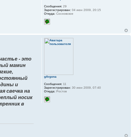
Сообщения:
29
Зарегистрирован:
04 июн 2009, 20:15
Откуда:
Сосновское
частье - это
нный мамин
гкие,
gArgona
постоянный
адины и
Сообщения:
11
Зарегистрирован:
30 июн 2009, 07:40
ая свечка на
Откуда:
Ростов
теплый носик
утренник в