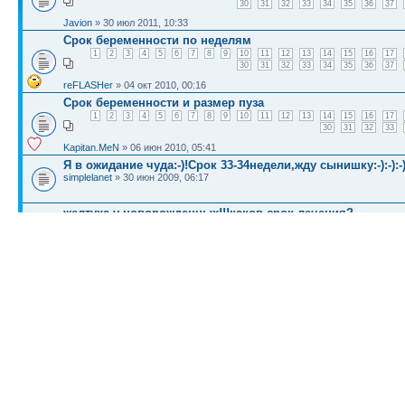
30
31
32
33
34
35
36
37
Javion
» 30 июл 2011, 10:33
Срок беременности по неделям
1
2
3
4
5
6
7
8
9
10
11
12
13
14
15
16
17
30
31
32
33
34
35
36
37
reFLASHer
» 04 окт 2010, 00:16
Срок беременности и размер пуза
1
2
3
4
5
6
7
8
9
10
11
12
13
14
15
16
17
30
31
32
33
Kapitan.MeN
» 06 июн 2010, 05:41
Я в ожидание чуда:-)!Срок 33-34недели,жду сынишку:-):-):-)
simplelanet
» 30 июн 2009, 06:17
желтуха у новорожденных!!!каков срок лечения?
Raha
» 08 июл 2009, 06:24
КТО СЕЙЧАС НА КОНФЕРЕНЦИИ
Сейчас этот форум просматривают: нет зарегистрированных пользователей и гост
Список форумов