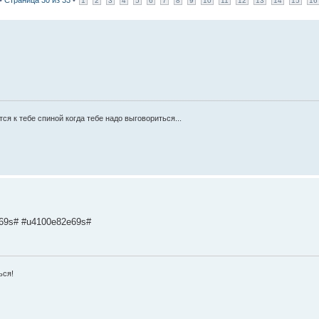
 •
Страница
30
из
33
•
1
2
3
4
5
6
7
8
9
10
11
12
13
14
15
16
я к тебе спиной когда тебе надо выговориться...
69s# #u4100e82e69s#
ься!