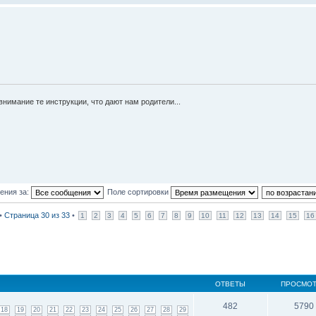
нимание те инструкции, что дают нам родители...
ения за:
Поле сортировки
 •
Страница
30
из
33
•
1
2
3
4
5
6
7
8
9
10
11
12
13
14
15
16
ОТВЕТЫ
ПРОСМО
482
5790
18
19
20
21
22
23
24
25
26
27
28
29