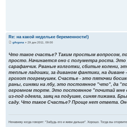
Re: на какой недельке беременности!)
gArgona
» 29 дек 2011, 09:00
Что такое счастье? Таким простым вопросом, пож
просто. Начинается оно с полуметра роста. Это
сарафанчик. Рваные колготки, сбитые колени, эт
теплые ладошки, за диваном фантики, на диване
грохот погремушек. Счастье - это пяточки босик
раны, синяки на лбу, это постоянное "что", да "по
огромном торте. Это постоянное "почитай мне 
из-под одеяла, заяц на подушке, синяя пижама. Бр
саду. Что такое Счастье? Проще нет ответа. Оно
Ненавижу когда говорят: "Забудь его и живи дальше". Хорошо. Тогда вы оторвите 