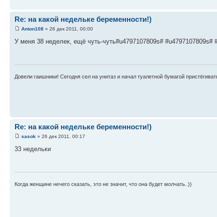
Re: на какой недельке беременности!)
Anton108
» 26 дек 2011, 00:00
У меня 38 неделек, ещё чуть-чуть#u4797107809s# #u4797107809s# 
Довели гаишники! Сегодня сел на унитаз и начал туалетной бумагой пристёгиват
Re: на какой недельке беременности!)
sasok
» 26 дек 2011, 00:17
33 недельки
Когда женщине нечего сказать, это не значит, что она будет молчать..))