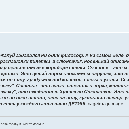
алуй задавался ни один философ. А на самом деле, с
 распашонки,пинетки и слюнявчик, новенький описа
о разрисованные в коридоре стены. Счастье - это мя
 - крошки. Это целый ворох сломанных игрушек, это 
ом по полу, градусник под мышкой, слезы и уколы. Сс
чему". Счастье - это санки, снеговик и горка, маленьк
сказку", это ежедневные Хрюша со Степашкой. Это 
ызги по всей ванной, пена на полу, кукольный театр, 
 есть у каждого - это наши ДЕТИ!!!
imageimageimage
себе голову и живите дальше....