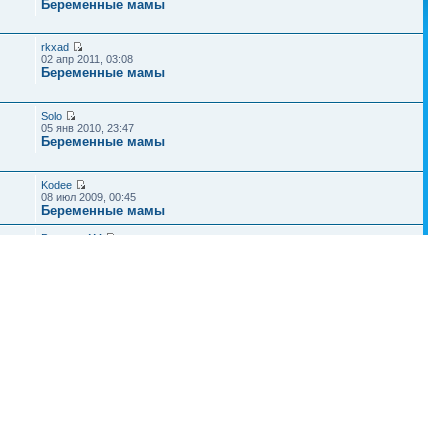
Беременные мамы
rkxad
02 апр 2011, 03:08
Беременные мамы
Solo
05 янв 2010, 23:47
Беременные мамы
Kodee
08 июл 2009, 00:45
Беременные мамы
Рогожин АМ
02 сен 2009, 08:07
Здоровье малышей
Наша команда
•
Удалить cookies конференции
• Часовой пояс: UTC + 4 часа