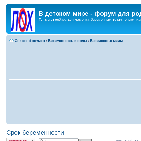
В детском мире - форум для ро
Тут могут собираться мамочки, беременные, те кто только план
Список форумов
‹
Беременность и роды
‹
Беременные мамы
Срок беременности
Ответить