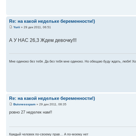
Re: на какой недельке беременности!)
Yurii
» 29 дек 2011, 06:51
А У НАС 26,3 Ждем девочку!!!
Мне одиноко без тебя. Да без тебя мне одиноко. Но обещаю буду ждать, любя! Хот
Re: на какой недельке беременности!)
Buisnessspam
» 29 дек 2011, 08:35
ровно 27 неделек нам!!
Каждый человек по-своему прав… А по-моему нет