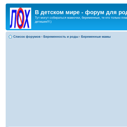
В детском мире - форум для ро
Тут могут собираться мамочки, беременные, те кто только пла
детишек!!!:)
Список форумов
‹
Беременность и роды
‹
Беременные мамы