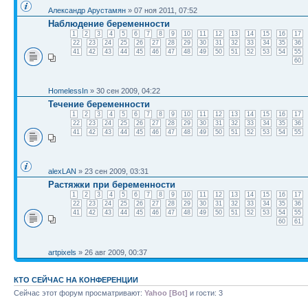
Александр Арустамян
» 07 ноя 2011, 07:52
Наблюдение беременности
1
2
3
4
5
6
7
8
9
10
11
12
13
14
15
16
17
22
23
24
25
26
27
28
29
30
31
32
33
34
35
36
41
42
43
44
45
46
47
48
49
50
51
52
53
54
55
60
HomelessIn
» 30 сен 2009, 04:22
Течение беременности
1
2
3
4
5
6
7
8
9
10
11
12
13
14
15
16
17
22
23
24
25
26
27
28
29
30
31
32
33
34
35
36
41
42
43
44
45
46
47
48
49
50
51
52
53
54
55
alexLAN
» 23 сен 2009, 03:31
Растяжки при беременности
1
2
3
4
5
6
7
8
9
10
11
12
13
14
15
16
17
22
23
24
25
26
27
28
29
30
31
32
33
34
35
36
41
42
43
44
45
46
47
48
49
50
51
52
53
54
55
60
61
artpixels
» 26 авг 2009, 00:37
КТО СЕЙЧАС НА КОНФЕРЕНЦИИ
Сейчас этот форум просматривают:
Yahoo [Bot]
и гости: 3