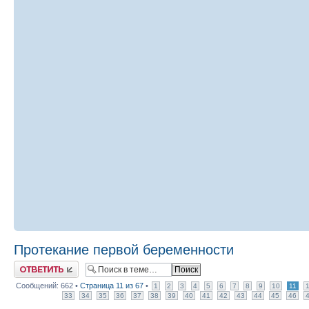
Протекание первой беременности
Ответить
Сообщений: 662 •
Страница
11
из
67
•
1
2
3
4
5
6
7
8
9
10
11
33
34
35
36
37
38
39
40
41
42
43
44
45
46