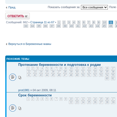
Показать сообщения за:
Поле 
Пред.
Ответить
Сообщений: 662 •
Страница
11
из
67
•
1
2
3
4
5
6
7
8
9
10
11
33
34
35
36
37
38
39
40
41
42
43
44
45
46
Вернуться в Беременные мамы
ПОХОЖИЕ ТЕМЫ
Протекание беременности и подготовка к родам
1
2
3
4
5
6
7
8
9
10
11
12
13
14
15
16
17
22
23
24
25
26
27
28
29
30
31
32
33
34
35
36
41
42
43
44
45
46
47
48
49
50
51
52
53
54
55
60
61
prot1981
» 04 окт 2009, 08:11
Срок беременности
1
2
3
4
5
6
7
8
9
10
11
12
13
14
15
16
17
22
23
24
25
26
27
28
29