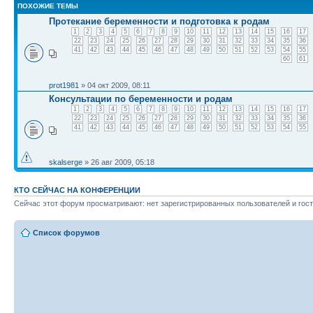
ПОХОЖИЕ ТЕМЫ
Протекание беременности и подготовка к родам
1
2
3
4
5
6
7
8
9
10
11
12
13
14
15
16
17
22
23
24
25
26
27
28
29
30
31
32
33
34
35
36
41
42
43
44
45
46
47
48
49
50
51
52
53
54
55
60
61
prot1981
» 04 окт 2009, 08:11
Консультации по беременности и родам
1
2
3
4
5
6
7
8
9
10
11
12
13
14
15
16
17
22
23
24
25
26
27
28
29
30
31
32
33
34
35
36
41
42
43
44
45
46
47
48
49
50
51
52
53
54
55
skalserge
» 26 авг 2009, 05:18
КТО СЕЙЧАС НА КОНФЕРЕНЦИИ
Сейчас этот форум просматривают: нет зарегистрированных пользователей и гост
Список форумов