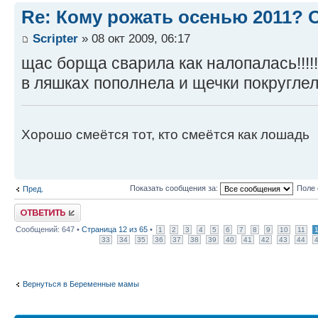
Re: Кому рожать осенью 2011?
Scripter
» 08 окт 2009, 06:17
щас борща сварила как налопалась!!!!!!
в ляшках пополнела и щечки покруглели!!
Хорошо смеётся тот, кто смеётся как лошадь
Показать сообщения за:
Поле 
Пред.
Ответить
Сообщений: 647 •
Страница
12
из
65
•
1
2
3
4
5
6
7
8
9
10
11
33
34
35
36
37
38
39
40
41
42
43
44
Вернуться в Беременные мамы