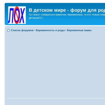
В детском мире - форум для ро
Тут могут собираться мамочки, беременные, те кто только пла
детишек!!!:)
Список форумов
‹
Беременность и роды
‹
Беременные мамы