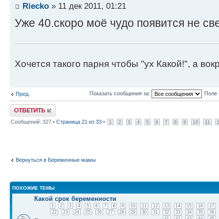
Riecko
» 11 дек 2011, 01:21
Уже 40.скоро моё чудо появится не све
Хочется такого парня чтобы "ух Какой!", а вокр
Показать сообщения за:
Поле 
Пред.
Ответить
Сообщений: 327 •
Страница
21
из
33
•
1
2
3
4
5
6
7
8
9
10
11
Вернуться в Беременные мамы
ПОХОЖИЕ ТЕМЫ
Какой срок беременности
1
2
3
4
5
6
7
8
9
10
11
12
13
14
15
16
17
22
23
24
25
26
27
28
29
30
31
32
33
34
35
36
41
42
43
44
45