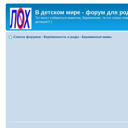
В детском мире - форум для ро
Тут могут собираться мамочки, беременные, те кто только пла
детишек!!!:)
Список форумов
‹
Беременность и роды
‹
Беременные мамы