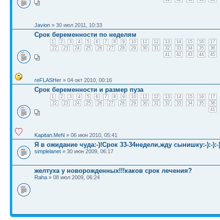
Javion
» 30 июл 2011, 10:33
Срок беременности по неделям
1
2
3
4
5
6
7
8
9
10
11
12
13
14
15
16
17
22
23
24
25
26
27
28
29
30
31
32
33
34
35
36
41
42
43
44
45
reFLASHer
» 04 окт 2010, 00:16
Срок беременности и размер пуза
1
2
3
4
5
6
7
8
9
10
11
12
13
14
15
16
17
22
23
24
25
26
27
28
29
30
31
32
33
34
35
36
41
Kapitan.MeN
» 06 июн 2010, 05:41
Я в ожидание чуда:-)!Срок 33-34недели,жду сынишку:-):-):-)
simplelanet
» 30 июн 2009, 06:17
желтуха у новорожденных!!!каков срок лечения?
Raha
» 08 июл 2009, 06:24