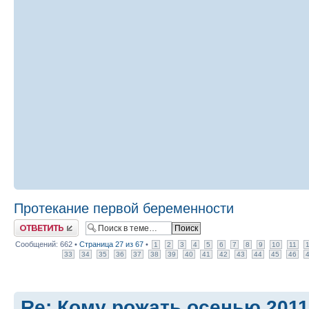
Протекание первой беременности
Ответить
Сообщений: 662 •
Страница
27
из
67
•
1
2
3
4
5
6
7
8
9
10
11
33
34
35
36
37
38
39
40
41
42
43
44
45
46
Re: Кому рожать осенью 201