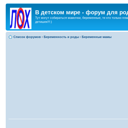
В детском мире - форум для ро
Тут могут собираться мамочки, беременные, те кто только пла
детишек!!!:)
Список форумов
‹
Беременность и роды
‹
Беременные мамы