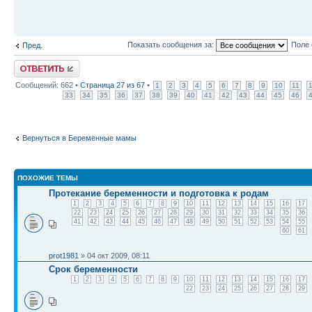
Показать сообщения за:
Поле 
Пред.
Ответить
Сообщений: 662 •
Страница
27
из
67
•
1
2
3
4
5
6
7
8
9
10
11
33
34
35
36
37
38
39
40
41
42
43
44
45
46
Вернуться в Беременные мамы
ПОХОЖИЕ ТЕМЫ
Протекание беременности и подготовка к родам
1
2
3
4
5
6
7
8
9
10
11
12
13
14
15
16
17
22
23
24
25
26
27
28
29
30
31
32
33
34
35
36
41
42
43
44
45
46
47
48
49
50
51
52
53
54
55
60
61
prot1981
» 04 окт 2009, 08:11
Срок беременности
1
2
3
4
5
6
7
8
9
10
11
12
13
14
15
16
17
22
23
24
25
26
27
28
29