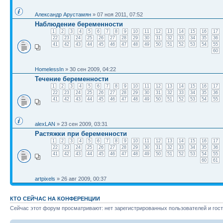
Александр Арустамян
» 07 ноя 2011, 07:52
Наблюдение беременности
1
2
3
4
5
6
7
8
9
10
11
12
13
14
15
16
17
22
23
24
25
26
27
28
29
30
31
32
33
34
35
36
41
42
43
44
45
46
47
48
49
50
51
52
53
54
55
60
HomelessIn
» 30 сен 2009, 04:22
Течение беременности
1
2
3
4
5
6
7
8
9
10
11
12
13
14
15
16
17
22
23
24
25
26
27
28
29
30
31
32
33
34
35
36
41
42
43
44
45
46
47
48
49
50
51
52
53
54
55
alexLAN
» 23 сен 2009, 03:31
Растяжки при беременности
1
2
3
4
5
6
7
8
9
10
11
12
13
14
15
16
17
22
23
24
25
26
27
28
29
30
31
32
33
34
35
36
41
42
43
44
45
46
47
48
49
50
51
52
53
54
55
60
61
artpixels
» 26 авг 2009, 00:37
КТО СЕЙЧАС НА КОНФЕРЕНЦИИ
Сейчас этот форум просматривают: нет зарегистрированных пользователей и гост