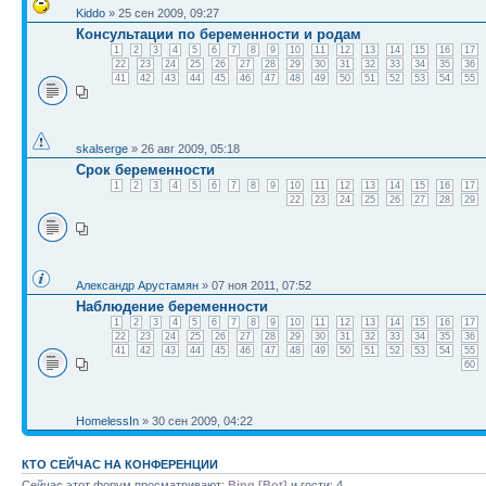
Kiddo
» 25 сен 2009, 09:27
Консультации по беременности и родам
1
2
3
4
5
6
7
8
9
10
11
12
13
14
15
16
17
22
23
24
25
26
27
28
29
30
31
32
33
34
35
36
41
42
43
44
45
46
47
48
49
50
51
52
53
54
55
skalserge
» 26 авг 2009, 05:18
Срок беременности
1
2
3
4
5
6
7
8
9
10
11
12
13
14
15
16
17
22
23
24
25
26
27
28
29
Александр Арустамян
» 07 ноя 2011, 07:52
Наблюдение беременности
1
2
3
4
5
6
7
8
9
10
11
12
13
14
15
16
17
22
23
24
25
26
27
28
29
30
31
32
33
34
35
36
41
42
43
44
45
46
47
48
49
50
51
52
53
54
55
60
HomelessIn
» 30 сен 2009, 04:22
КТО СЕЙЧАС НА КОНФЕРЕНЦИИ
Сейчас этот форум просматривают:
Bing [Bot]
и гости: 4