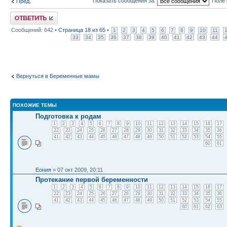
Показать сообщения за:
Поле 
Пред.
Ответить
Сообщений: 642 •
Страница
18
из
65
•
1
2
3
4
5
6
7
8
9
10
11
33
34
35
36
37
38
39
40
41
42
43
44
Вернуться в Беременные мамы
ПОХОЖИЕ ТЕМЫ
Подготовка к родам
1
2
3
4
5
6
7
8
9
10
11
12
13
14
15
16
17
22
23
24
25
26
27
28
29
30
31
32
33
34
35
36
41
42
43
44
45
46
47
48
49
50
51
52
53
54
55
60
61
Еония
» 07 окт 2009, 20:11
Протекание первой беременности
1
2
3
4
5
6
7
8
9
10
11
12
13
14
15
16
17
22
23
24
25
26
27
28
29
30
31
32
33
34
35
36
41
42
43
44
45
46
47
48
49
50
51
52
53
54
55
60
61
62
63