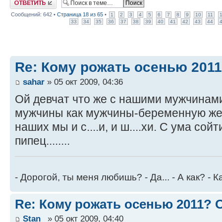
Сообщений: 642 •
Страница
18
из
65
•
1
2
3
4
5
6
7
8
9
10
11
33
34
35
36
37
38
39
40
41
42
43
44
Re: Кому рожать осенью 201
sahar
» 05 окт 2009, 04:36
Ой девчат что же с нашими мужчинами
мужчины как мужчины-беременную жен
наших мы и с....и, и ш....хи. С ума со
пипец........
- Дорогой, ты меня любишь? - Да... - А как? - К
Re: Кому рожать осенью 2011?
Stan_
» 05 окт 2009, 04:40