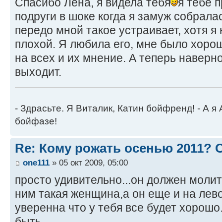
Спасибо Лена, я видела тебя
я тебе п
подруги в шоке когда я замуж собралас
передо мной такое устраивает, хотя я 
плохой. Я любила его, мне было хоро
на всех и их мнение. А теперь наверн
выходит.
- Здрасьте. Я Виталик, Катин бойфренд! - А я
бойфазе!
Re: Кому рожать осенью 2011?
one111
» 05 окт 2009, 05:00
просто удивительно...он должен молит
ним такая женщина,а он еще и на лево.
уверенна что у тебя все будет хорошо.
быть.....