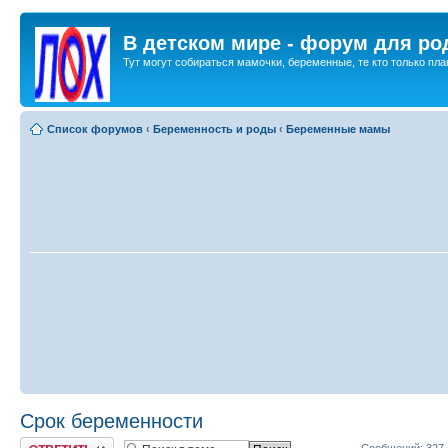
В детском мире - форум для ро
Тут могут собираться мамочки, беременные, те кто только план
Список форумов
‹
Беременность и роды
‹
Беременные мамы
Срок беременности
Ответить