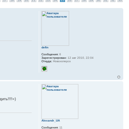
17
18
19
20
21
22
23
24
25
26
27
28
29
30
31
32
33
defin
Сообщения:
6
Зарегистрирован:
12 авг 2010, 22:04
Откуда:
Новохоперск
ить!!!!=)
Alexandr_UA
Сообщения:
11