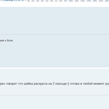
 •
Страница
25
из
33
•
1
2
3
4
5
6
7
8
9
10
11
12
13
14
15
16
аже к боли.
врач говорит что шейка раскрыта на 2 пальца=) готова в любой момент род