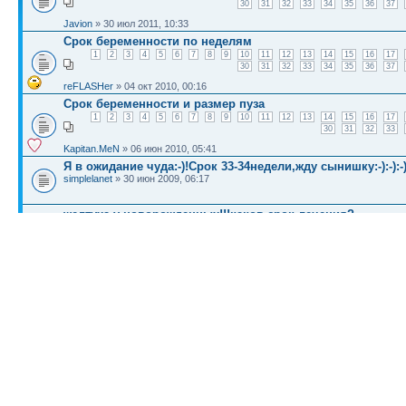
30
31
32
33
34
35
36
37
Javion
» 30 июл 2011, 10:33
Срок беременности по неделям
1
2
3
4
5
6
7
8
9
10
11
12
13
14
15
16
17
30
31
32
33
34
35
36
37
reFLASHer
» 04 окт 2010, 00:16
Срок беременности и размер пуза
1
2
3
4
5
6
7
8
9
10
11
12
13
14
15
16
17
30
31
32
33
Kapitan.MeN
» 06 июн 2010, 05:41
Я в ожидание чуда:-)!Срок 33-34недели,жду сынишку:-):-):-)
simplelanet
» 30 июн 2009, 06:17
желтуха у новорожденных!!!каков срок лечения?
Raha
» 08 июл 2009, 06:24
КТО СЕЙЧАС НА КОНФЕРЕНЦИИ
Сейчас этот форум просматривают: нет зарегистрированных пользователей и гост
Список форумов