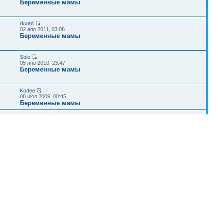
Беременные мамы
rkxad
02 апр 2011, 03:08
Беременные мамы
Solo
05 янв 2010, 23:47
Беременные мамы
Kodee
08 июл 2009, 00:45
Беременные мамы
Рогожин АМ
02 сен 2009, 08:07
Здоровье малышей
Наша команда
•
Удалить cookies конференции
• Часовой пояс: UTC + 4 часа