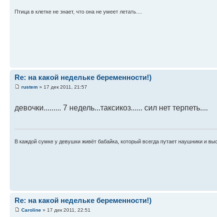
Птица в клетке не знает, что она не умеет летать....
Re: на какой недельке беременности!)
rustem
» 17 дек 2011, 21:57
девочки......... 7 недель...таксикоз...... сил нет терпеть....
В каждой сумке у девушки живёт бабайка, который всегда путает наушники и вы
Re: на какой недельке беременности!)
Caroline
» 17 дек 2011, 22:51