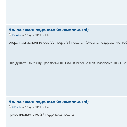
Re: на какой недельке беременности!)
Renter
» 17 дек 2011, 21:39
вчера нам исполнилось 33 нед. , 34 пошла! Оксана поздравляю теб
Она думает : Хм я ему нравлюсь?Он : Блин интересно я ей нравлюсь? Он и Она 
Re: на какой недельке беременности!)
Sl1v3r
» 17 дек 2011, 21:45
приветик,нам уже 27 неделька пошла