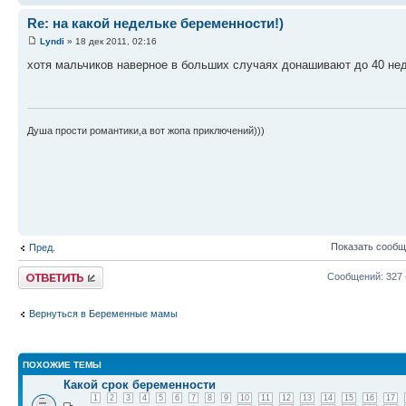
Re: на какой недельке беременности!)
Lyndi
» 18 дек 2011, 02:16
хотя мальчиков наверное в больших случаях донашивают до 40 не
Душа прости романтики,а вот жопа приключений)))
Показать сообщ
Пред.
Ответить
Сообщений: 327
Вернуться в Беременные мамы
ПОХОЖИЕ ТЕМЫ
Какой срок беременности
1
2
3
4
5
6
7
8
9
10
11
12
13
14
15
16
17