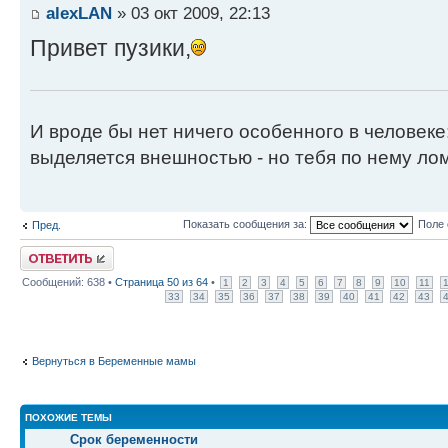
alexLAN
» 03 окт 2009, 22:13
Привет пузики,
И вроде бы нет ничего особенного в человеке
выделяется внешностью - но тебя по нему лом
Показать сообщения за:
Поле 
Пред.
Ответить
Сообщений: 638 •
Страница
50
из
64
•
1
2
3
4
5
6
7
8
9
10
11
33
34
35
36
37
38
39
40
41
42
43
Вернуться в Беременные мамы
ПОХОЖИЕ ТЕМЫ
Срок беременности