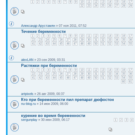
1
2
3
4
5
6
7
8
9
10
11
12
13
14
15
16
17
22
23
24
25
26
27
28
29
Александр Арустамян
» 07 ноя 2011, 07:52
Течение беременности
1
2
3
4
5
6
7
8
9
10
11
12
13
14
15
16
17
22
23
24
25
26
27
28
29
30
31
32
33
34
35
36
41
42
43
44
45
46
47
48
49
50
51
52
53
54
55
alexLAN
» 23 сен 2009, 03:31
Растяжки при беременности
1
2
3
4
5
6
7
8
9
10
11
12
13
14
15
16
17
22
23
24
25
26
27
28
29
30
31
32
33
34
35
36
41
42
43
44
45
46
47
48
49
50
51
52
53
54
55
60
61
artpixels
» 26 авг 2009, 00:37
Кто при беременности пил препарат дюфостон
nu-blog.ru
» 14 июн 2009, 06:00
курение во время беременности
sergunplay
» 30 июн 2009, 06:17
1
2
3
4