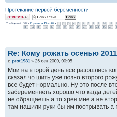
Протекание первой беременности
Ответить
Сообщений: 662 •
Страница
13
из
67
•
1
2
3
4
5
6
7
8
9
10
11
33
34
35
36
37
38
39
40
41
42
43
44
45
46
Re: Кому рожать осенью 201
prot1981
» 26 сен 2009, 00:05
Мои на второй день все разошлись ко
сказал чо шить уже позно второго рож
все будет нормально. Ну это после вт
забеременнеть хорошо что кагда дете
не обращаешь а то хрен мне а не вто
там нашили руки бы им поотрывать а 