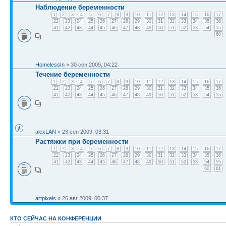
Наблюдение беременности
1
2
3
4
5
6
7
8
9
10
11
12
13
14
15
16
17
22
23
24
25
26
27
28
29
30
31
32
33
34
35
36
41
42
43
44
45
46
47
48
49
50
51
52
53
54
55
60
HomelessIn
» 30 сен 2009, 04:22
Течение беременности
1
2
3
4
5
6
7
8
9
10
11
12
13
14
15
16
17
22
23
24
25
26
27
28
29
30
31
32
33
34
35
36
41
42
43
44
45
46
47
48
49
50
51
52
53
54
55
alexLAN
» 23 сен 2009, 03:31
Растяжки при беременности
1
2
3
4
5
6
7
8
9
10
11
12
13
14
15
16
17
22
23
24
25
26
27
28
29
30
31
32
33
34
35
36
41
42
43
44
45
46
47
48
49
50
51
52
53
54
55
60
61
artpixels
» 26 авг 2009, 00:37
КТО СЕЙЧАС НА КОНФЕРЕНЦИИ