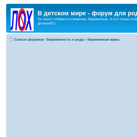
В детском мире - форум для ро
Тут могут собираться мамочки, беременные, те кто только пла
детишек!!!:)
Список форумов
‹
Беременность и роды
‹
Беременные мамы