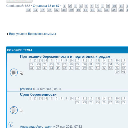
Сообщений: 662 •
Страница
13
из
67
•
1
2
3
4
5
6
7
8
9
10
11
33
34
35
36
37
38
39
40
41
42
43
44
45
46
Вернуться в Беременные мамы
ПОХОЖИЕ ТЕМЫ
Протекание беременности и подготовка к родам
1
2
3
4
5
6
7
8
9
10
11
12
13
14
15
16
17
22
23
24
25
26
27
28
29
30
31
32
33
34
35
36
41
42
43
44
45
46
47
48
49
50
51
52
53
54
55
60
61
prot1981
» 04 окт 2009, 08:11
Срок беременности
1
2
3
4
5
6
7
8
9
10
11
12
13
14
15
16
17
22
23
24
25
26
27
28
29
Александр Арустамян
» 07 ноя 2011, 07:52