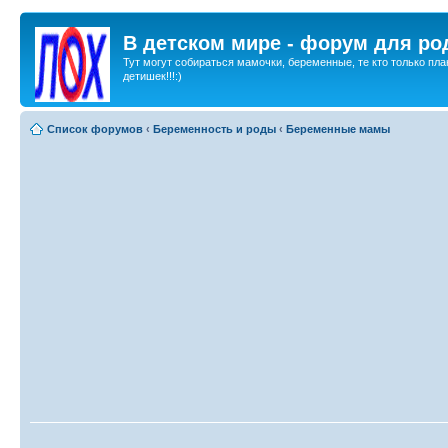
В детском мире - форум для ро
Тут могут собираться мамочки, беременные, те кто только пла
детишек!!!:)
Список форумов
‹
Беременность и роды
‹
Беременные мамы