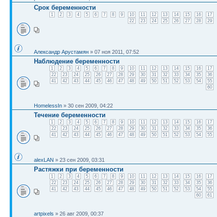
Срок беременности
1
2
3
4
5
6
7
8
9
10
11
12
13
14
15
16
17
22
23
24
25
26
27
28
29
Александр Арустамян
» 07 ноя 2011, 07:52
Наблюдение беременности
1
2
3
4
5
6
7
8
9
10
11
12
13
14
15
16
17
22
23
24
25
26
27
28
29
30
31
32
33
34
35
36
41
42
43
44
45
46
47
48
49
50
51
52
53
54
55
60
HomelessIn
» 30 сен 2009, 04:22
Течение беременности
1
2
3
4
5
6
7
8
9
10
11
12
13
14
15
16
17
22
23
24
25
26
27
28
29
30
31
32
33
34
35
36
41
42
43
44
45
46
47
48
49
50
51
52
53
54
55
alexLAN
» 23 сен 2009, 03:31
Растяжки при беременности
1
2
3
4
5
6
7
8
9
10
11
12
13
14
15
16
17
22
23
24
25
26
27
28
29
30
31
32
33
34
35
36
41
42
43
44
45
46
47
48
49
50
51
52
53
54
55
60
61
artpixels
» 26 авг 2009, 00:37