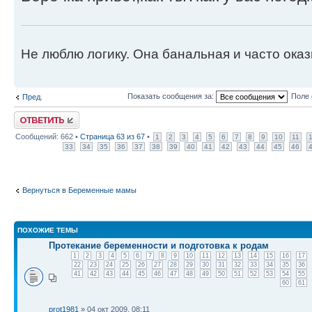
Не люблю логику. Она банальная и часто ока
Показать сообщения за:
Поле 
Пред.
Ответить
Сообщений: 662 •
Страница
63
из
67
•
1
2
3
4
5
6
7
8
9
10
11
33
34
35
36
37
38
39
40
41
42
43
44
45
46
Вернуться в Беременные мамы
ПОХОЖИЕ ТЕМЫ
Протекание беременности и подготовка к родам
1
2
3
4
5
6
7
8
9
10
11
12
13
14
15
16
17
22
23
24
25
26
27
28
29
30
31
32
33
34
35
36
41
42
43
44
45
46
47
48
49
50
51
52
53
54
55
60
61
prot1981
» 04 окт 2009, 08:11