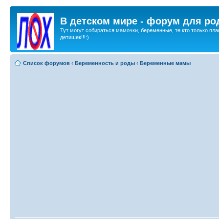
В детском мире - форум для ро
Тут могут собираться мамочки, беременные, те кто только пла
детишек!!!:)
Список форумов
‹
Беременность и роды
‹
Беременные мамы