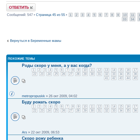
Ответить
Сообщений: 547 •
Страница
45
из
55
•
1
2
3
4
5
6
7
8
9
10
11
33
34
Вернуться в Беременные мамы
ПОХОЖИЕ ТЕМЫ
Роды скоро у меня, а у вас когда?
1
2
3
4
5
6
7
8
9
10
11
12
13
14
15
16
17
22
23
24
25
26
27
28
29
30
31
32
33
34
35
36
41
42
43
44
45
metropropuskk
» 26 окт 2009, 04:02
Буду рожать скоро
1
2
3
4
5
6
7
8
9
10
11
12
13
14
15
16
17
22
23
24
25
26
27
28
29
30
31
32
33
34
35
36
Ars
» 22 окт 2009, 06:53
Скоро рожу ребенка