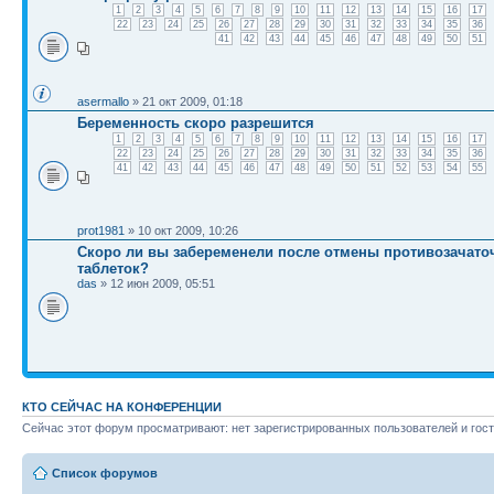
1
2
3
4
5
6
7
8
9
10
11
12
13
14
15
16
17
22
23
24
25
26
27
28
29
30
31
32
33
34
35
36
41
42
43
44
45
46
47
48
49
50
51
asermallo
» 21 окт 2009, 01:18
Беременность скоро разрешится
1
2
3
4
5
6
7
8
9
10
11
12
13
14
15
16
17
22
23
24
25
26
27
28
29
30
31
32
33
34
35
36
41
42
43
44
45
46
47
48
49
50
51
52
53
54
55
prot1981
» 10 окт 2009, 10:26
Скоро ли вы забеременели после отмены противозачат
таблеток?
das
» 12 июн 2009, 05:51
КТО СЕЙЧАС НА КОНФЕРЕНЦИИ
Сейчас этот форум просматривают: нет зарегистрированных пользователей и гост
Список форумов