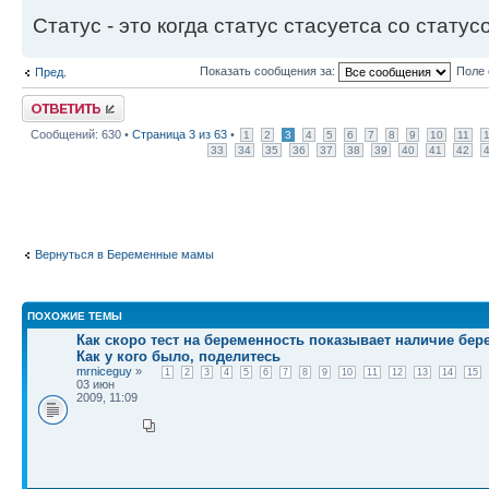
Статус - это когда статус стасуетса со статус
Показать сообщения за:
Поле 
Пред.
Ответить
Сообщений: 630 •
Страница
3
из
63
•
1
2
3
4
5
6
7
8
9
10
11
33
34
35
36
37
38
39
40
41
42
Вернуться в Беременные мамы
ПОХОЖИЕ ТЕМЫ
Как скоро тест на беременность показывает наличие бе
Как у кого было, поделитесь
mrniceguy
»
1
2
3
4
5
6
7
8
9
10
11
12
13
14
15
03 июн
2009, 11:09