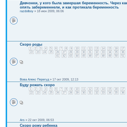
Девчонки, у кого была замершая беременность. Через к
опять забеременнели, и как протикала беременность
razdolboy
» 18 июн 2009, 06:06
Скоро роды
1
2
3
4
5
6
7
8
9
10
11
12
13
14
15
16
17
22
23
24
25
26
27
28
29
30
31
32
33
34
35
36
41
42
43
44
45
46
47
48
49
50
51
Вова Алекс Перегуд
» 17 окт 2009, 12:13
Буду рожать скоро
1
2
3
4
5
6
7
8
9
10
11
12
13
14
15
16
17
22
23
24
25
26
27
28
29
30
31
32
33
34
35
36
Ars
» 22 окт 2009, 06:53
Скоро рожу ребенка