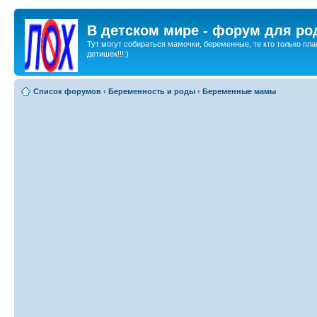
В детском мире - форум для ро
Тут могут собираться мамочки, беременные, те кто только пла
детишек!!!:)
Список форумов
‹
Беременность и роды
‹
Беременные мамы