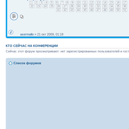
1
2
3
4
5
6
7
8
9
10
11
12
13
14
15
16
17
22
23
24
25
26
27
28
29
30
31
32
33
34
35
36
41
42
43
44
45
46
47
48
49
50
51
asermallo
» 21 окт 2009, 01:18
КТО СЕЙЧАС НА КОНФЕРЕНЦИИ
Сейчас этот форум просматривают: нет зарегистрированных пользователей и гост
Список форумов