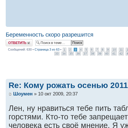
Беременность скоро разрешится
Ответить
Сообщений: 630 •
Страница
3
из
63
•
1
2
3
4
5
6
7
8
9
10
11
33
34
35
36
37
38
39
40
41
42
Re: Кому рожать осенью 201
Шоумен
» 10 окт 2009, 20:37
Лен, ну нравиться тебе пить табл
горстями. Кто-то тебе запрещает
человека есть своё мнение. Я у