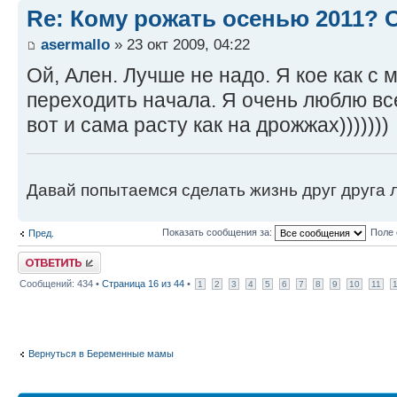
Re: Кому рожать осенью 2011?
asermallo
» 23 окт 2009, 04:22
Ой, Ален. Лучше не надо. Я кое как с 
переходить начала. Я очень люблю все
вот и сама расту как на дрожжах)))))))
Давай попытаемся сделать жизнь друг друга ле
Показать сообщения за:
Поле 
Пред.
Ответить
Сообщений: 434 •
Страница
16
из
44
•
1
2
3
4
5
6
7
8
9
10
11
Вернуться в Беременные мамы