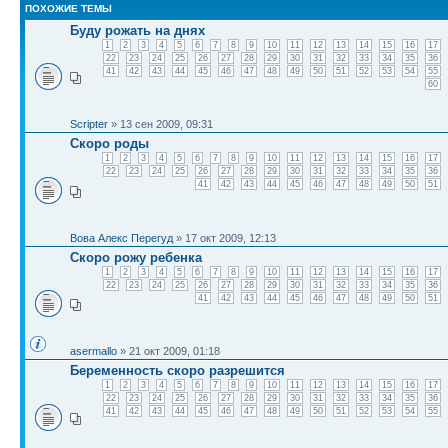
ПОХОЖИЕ ТЕМЫ
Буду рожать на днях
1
2
3
4
5
6
7
8
9
10
11
12
13
14
15
16
17
22
23
24
25
26
27
28
29
30
31
32
33
34
35
36
41
42
43
44
45
46
47
48
49
50
51
52
53
54
55
60
Scripter
» 13 сен 2009, 09:31
Скоро роды
1
2
3
4
5
6
7
8
9
10
11
12
13
14
15
16
17
22
23
24
25
26
27
28
29
30
31
32
33
34
35
36
41
42
43
44
45
46
47
48
49
50
51
Вова Алекс Перегуд
» 17 окт 2009, 12:13
Скоро рожу ребенка
1
2
3
4
5
6
7
8
9
10
11
12
13
14
15
16
17
22
23
24
25
26
27
28
29
30
31
32
33
34
35
36
41
42
43
44
45
46
47
48
49
50
51
asermallo
» 21 окт 2009, 01:18
Беременность скоро разрешится
1
2
3
4
5
6
7
8
9
10
11
12
13
14
15
16
17
22
23
24
25
26
27
28
29
30
31
32
33
34
35
36
41
42
43
44
45
46
47
48
49
50
51
52
53
54
55