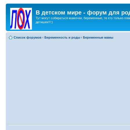
В детском мире - форум для ро
Тут могут собираться мамочки, беременные, те кто только пла
детишек!!!:)
Список форумов
‹
Беременность и роды
‹
Беременные мамы