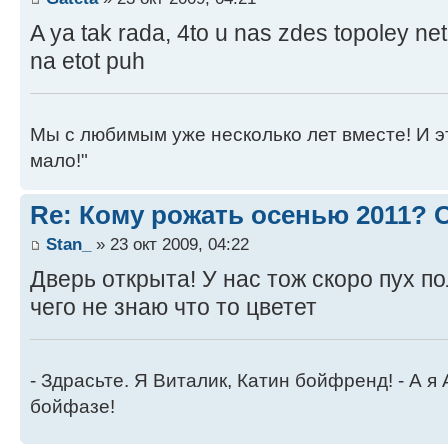
A ya tak rada, 4to u nas zdes topoley net
na etot puh
Мы с любимым уже несколько лет вместе! И это 
мало!"
Re: Кому рожать осенью 2011?
Stan_
» 23 окт 2009, 04:22
Дверь открыта! У нас тож скоро пух п
чего не знаю что то цветет
- Здрасьте. Я Виталик, Катин бойфренд! - А я
бойфазе!