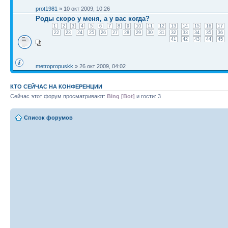
prot1981
» 10 окт 2009, 10:26
Роды скоро у меня, а у вас когда?
1
2
3
4
5
6
7
8
9
10
11
12
13
14
15
16
17
22
23
24
25
26
27
28
29
30
31
32
33
34
35
36
41
42
43
44
45
metropropuskk
» 26 окт 2009, 04:02
КТО СЕЙЧАС НА КОНФЕРЕНЦИИ
Сейчас этот форум просматривают:
Bing [Bot]
и гости: 3
Список форумов