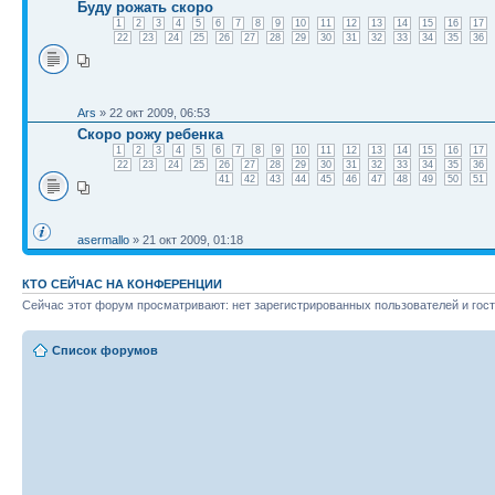
Буду рожать скоро
1
2
3
4
5
6
7
8
9
10
11
12
13
14
15
16
17
22
23
24
25
26
27
28
29
30
31
32
33
34
35
36
Ars
» 22 окт 2009, 06:53
Скоро рожу ребенка
1
2
3
4
5
6
7
8
9
10
11
12
13
14
15
16
17
22
23
24
25
26
27
28
29
30
31
32
33
34
35
36
41
42
43
44
45
46
47
48
49
50
51
asermallo
» 21 окт 2009, 01:18
КТО СЕЙЧАС НА КОНФЕРЕНЦИИ
Сейчас этот форум просматривают: нет зарегистрированных пользователей и гост
Список форумов