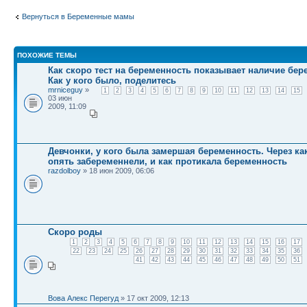
Вернуться в Беременные мамы
ПОХОЖИЕ ТЕМЫ
Как скоро тест на беременность показывает наличие бе
Как у кого было, поделитесь
mrniceguy
»
1
2
3
4
5
6
7
8
9
10
11
12
13
14
15
03 июн
2009, 11:09
Девчонки, у кого была замершая беременность. Через к
опять забеременнели, и как протикала беременность
razdolboy
» 18 июн 2009, 06:06
Скоро роды
1
2
3
4
5
6
7
8
9
10
11
12
13
14
15
16
17
22
23
24
25
26
27
28
29
30
31
32
33
34
35
36
41
42
43
44
45
46
47
48
49
50
51
Вова Алекс Перегуд
» 17 окт 2009, 12:13