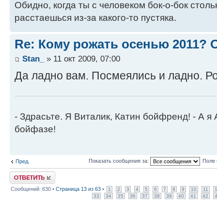
Обидно, когда ты с человеком бок-о-бок стол
расстаешься из-за какого-то пустяка.
Re: Кому рожать осенью 2011?
Stan_
» 11 окт 2009, 07:00
Да ладно вам. Посмеялись и ладно. Р
- Здрасьте. Я Виталик, Катин бойфренд! - А я
бойфазе!
Показать сообщения за:
Поле 
Пред.
Ответить
Сообщений: 630 •
Страница
13
из
63
•
1
2
3
4
5
6
7
8
9
10
11
33
34
35
36
37
38
39
40
41
42