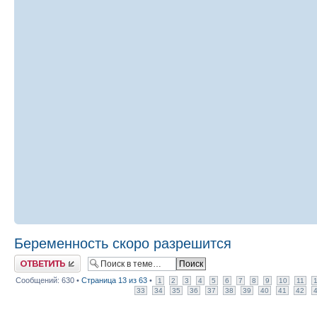
Беременность скоро разрешится
Ответить
Сообщений: 630 •
Страница
13
из
63
•
1
2
3
4
5
6
7
8
9
10
11
33
34
35
36
37
38
39
40
41
42