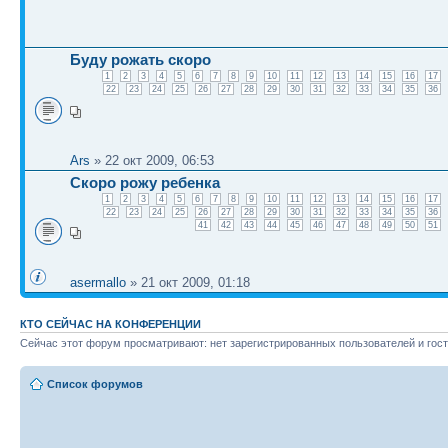
Буду рожать скоро
1
2
3
4
5
6
7
8
9
10
11
12
13
14
15
16
17
22
23
24
25
26
27
28
29
30
31
32
33
34
35
36
Ars
» 22 окт 2009, 06:53
Скоро рожу ребенка
1
2
3
4
5
6
7
8
9
10
11
12
13
14
15
16
17
22
23
24
25
26
27
28
29
30
31
32
33
34
35
36
41
42
43
44
45
46
47
48
49
50
51
asermallo
» 21 окт 2009, 01:18
КТО СЕЙЧАС НА КОНФЕРЕНЦИИ
Сейчас этот форум просматривают: нет зарегистрированных пользователей и гост
Список форумов