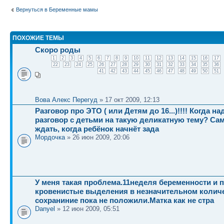
Вернуться в Беременные мамы
ПОХОЖИЕ ТЕМЫ
Скоро роды
1
2
3
4
5
6
7
8
9
10
11
12
13
14
15
16
17
22
23
24
25
26
27
28
29
30
31
32
33
34
35
36
41
42
43
44
45
46
47
48
49
50
51
Вова Алекс Перегуд
» 17 окт 2009, 12:13
Разговор про ЭТО ( или Детям до 16...)!!!! Когда н
разговор с детьми на такую деликатную тему? Са
ждать, когда ребёнок начнёт зада
Мордочка
» 26 июн 2009, 20:06
У меня такая проблема.11неделя беременности и 
кровенистые выделения в незначительном колич
сохраниние пока не положили.Матка как не стра
Danyel
» 12 июн 2009, 05:51