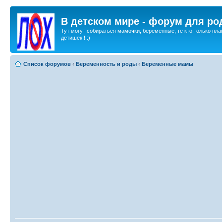
В детском мире - форум для ро
Тут могут собираться мамочки, беременные, те кто только пла
детишек!!!:)
Список форумов
‹
Беременность и роды
‹
Беременные мамы