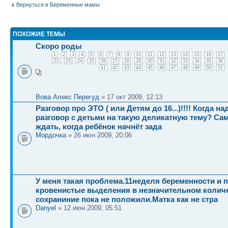
Вернуться в Беременные мамы
ПОХОЖИЕ ТЕМЫ
Скоро роды
1
2
3
4
5
6
7
8
9
10
11
12
13
14
15
16
17
22
23
24
25
26
27
28
29
30
31
32
33
34
35
36
41
42
43
44
45
46
47
48
49
50
51
Вова Алекс Перегуд
» 17 окт 2009, 12:13
Разговор про ЭТО ( или Детям до 16...)!!!! Когда н
разговор с детьми на такую деликатную тему? Са
ждать, когда ребёнок начнёт зада
Мордочка
» 26 июн 2009, 20:06
У меня такая проблема.11неделя беременности и 
кровенистые выделения в незначительном колич
сохраниние пока не положили.Матка как не стра
Danyel
» 12 июн 2009, 05:51