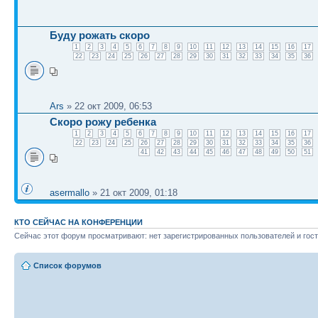
Буду рожать скоро
1
2
3
4
5
6
7
8
9
10
11
12
13
14
15
16
17
22
23
24
25
26
27
28
29
30
31
32
33
34
35
36
Ars
» 22 окт 2009, 06:53
Скоро рожу ребенка
1
2
3
4
5
6
7
8
9
10
11
12
13
14
15
16
17
22
23
24
25
26
27
28
29
30
31
32
33
34
35
36
41
42
43
44
45
46
47
48
49
50
51
asermallo
» 21 окт 2009, 01:18
КТО СЕЙЧАС НА КОНФЕРЕНЦИИ
Сейчас этот форум просматривают: нет зарегистрированных пользователей и гост
Список форумов