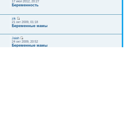
17 июл 2012, 20:27
Беременность
zik
21 окт 2009, 01:18
Беременные мамы
Jaiah
24 окт 2009, 20:52
Беременные мамы
Ars
22 окт 2009, 06:50
Беременные мамы
Наша команда
•
Удалить cookies конференции
• Часовой пояс: UTC + 4 часа