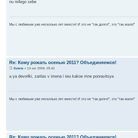
nu ni4ego sebe
Мы с любимым уже несколько лет вместе! И это не "так долго!", это "так мало!"
Re: Кому рожать осенью 2011? Объединяемся!
Gateta
» 13 окт 2009, 05:42
a ya devo4ki, zarilas v imena i iwu kakoe mne ponravitsya
Мы с любимым уже несколько лет вместе! И это не "так долго!", это "так мало!"
Re: Кому рожать осенью 2011? Объединяемся!