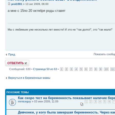
prot1981
» 13 окт 2009, 06:00
а мне с 15по 20 октября роды ставят
Мы с любимым уже несколько лет вместе! И это не "так долго!", это "так мало!"
Показать сообщ
Пред.
Ответить
Сообщений: 630 •
Страница
50
из
63
•
1
2
3
4
5
6
7
8
9
10
11
Вернуться в Беременные мамы
ПОХОЖИЕ ТЕМЫ
Как скоро тест на беременность показывает наличие бер
mrniceguy
» 03 июн 2009, 11:09
1
2
3
4
5
6
7
Девчонки, у кого была замершая беременность. Через ка