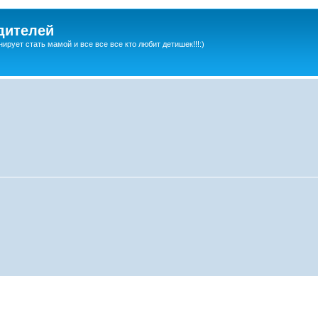
дителей
ирует стать мамой и все все все кто любит детишек!!!:)