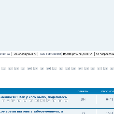
ения за:
Поле сортировки
12
13
14
15
16
17
18
19
20
21
22
23
24
25
26
27
28
29
ОТВЕТЫ
ПРОСМО
еменности? Как у кого было, поделитесь
184
6443
8
9
10
11
12
13
14
15
16
17
18
19
кое время вы опять забеременнели, и
13
1045