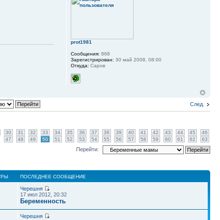
prot1981
Сообщения:
868
Зарегистрирован:
30 май 2008, 08:00
Откуда:
Саров
След.
30
31
32
33
34
35
36
37
38
39
40
41
42
43
44
45
46
47
48
49
50
51
52
53
54
55
56
57
58
59
60
61
62
63
Перейти:
ТРЫ
ПОСЛЕДНЕЕ СООБЩЕНИЕ
Черешня
17 июл 2012, 20:32
Беременность
Черешня