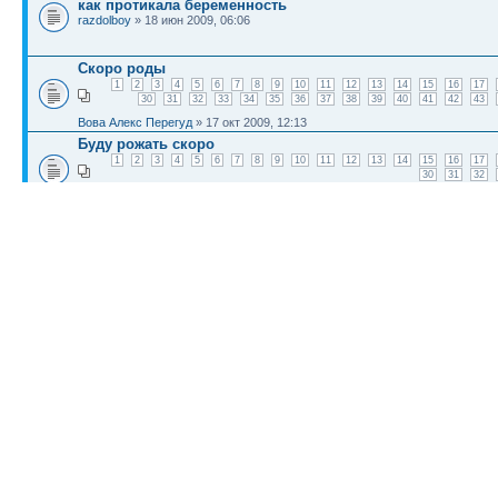
как протикала беременность
razdolboy
» 18 июн 2009, 06:06
Скоро роды
1
2
3
4
5
6
7
8
9
10
11
12
13
14
15
16
17
30
31
32
33
34
35
36
37
38
39
40
41
42
43
Вова Алекс Перегуд
» 17 окт 2009, 12:13
Буду рожать скоро
1
2
3
4
5
6
7
8
9
10
11
12
13
14
15
16
17
30
31
32
Ars
» 22 окт 2009, 06:53
Скоро рожу ребенка
1
2
3
4
5
6
7
8
9
10
11
12
13
14
15
16
17
30
31
32
33
34
35
36
37
38
39
40
41
42
43
asermallo
» 21 окт 2009, 01:18
КТО СЕЙЧАС НА КОНФЕРЕНЦИИ
Сейчас этот форум просматривают: нет зарегистрированных пользователей и гост
Список форумов