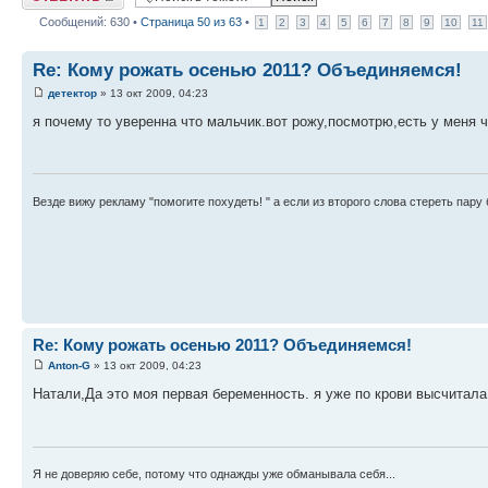
Сообщений: 630 •
Страница
50
из
63
•
1
2
3
4
5
6
7
8
9
10
11
Re: Кому рожать осенью 2011? Объединяемся!
детектор
» 13 окт 2009, 04:23
я почему то уверенна что мальчик.вот рожу,посмотрю,есть у меня ч
Везде вижу рекламу "помогите похудеть! " а если из второго слова стереть пару б
Re: Кому рожать осенью 2011? Объединяемся!
Anton-G
» 13 окт 2009, 04:23
Натали,Да это моя первая беременность. я уже по крови высчитала
Я не доверяю себе, потому что однажды уже обманывала себя...