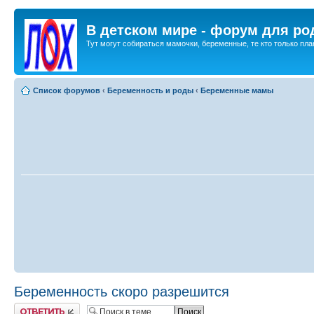
В детском мире - форум для ро
Тут могут собираться мамочки, беременные, те кто только план
Список форумов
‹
Беременность и роды
‹
Беременные мамы
Беременность скоро разрешится
Ответить