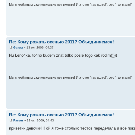
Мы с любимым уже несколько лет вместе! И это не "так долго!", это "так мало!"
Re: Кому рожать осенью 2011? Объединяемся!
Gateta
» 13 окт 2009, 04:37
Nu Leno4ka, to4no budem znat tolko posle togo kak rodim)))))
Мы с любимым уже несколько лет вместе! И это не "так долго!", это "так мало!"
Re: Кому рожать осенью 2011? Объединяемся!
Parser
» 13 окт 2009, 04:43
приветик девочки!!! ой я тоже столько тестов переделала и все по