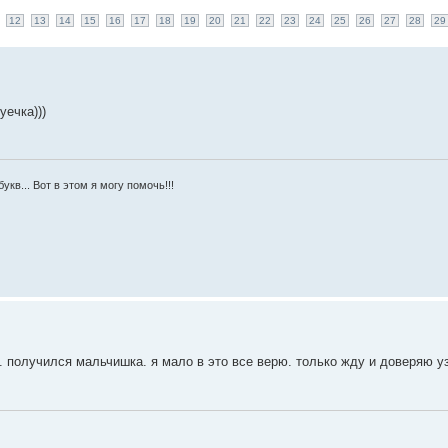
12
13
14
15
16
17
18
19
20
21
22
23
24
25
26
27
28
29
уечка)))
укв... Вот в этом я могу помочь!!!
. получился мальчишка. я мало в это все верю. только жду и доверяю уз