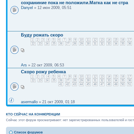
сохраниние пока не положили.Матка как не стра
Danyel
» 12 июн 2009, 05:51
Буду рожать скоро
1
2
3
4
5
6
7
8
9
10
11
12
13
14
15
16
17
22
23
24
25
26
27
28
29
30
31
32
33
34
35
36
Ars
» 22 окт 2009, 06:53
Скоро рожу ребенка
1
2
3
4
5
6
7
8
9
10
11
12
13
14
15
16
17
22
23
24
25
26
27
28
29
30
31
32
33
34
35
36
41
42
43
44
45
46
47
48
49
50
51
asermallo
» 21 окт 2009, 01:18
КТО СЕЙЧАС НА КОНФЕРЕНЦИИ
Сейчас этот форум просматривают: нет зарегистрированных пользователей и гост
Список форумов