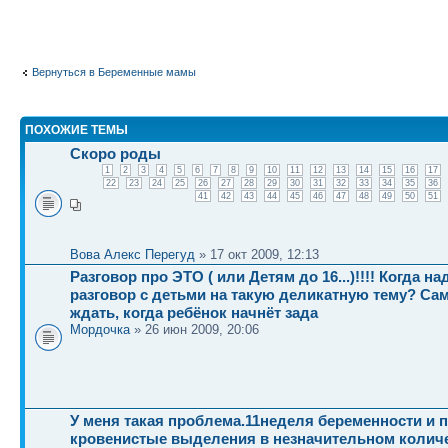
Вернуться в Беременные мамы
ПОХОЖИЕ ТЕМЫ
Скоро роды
1
2
3
4
5
6
7
8
9
10
11
12
13
14
15
16
17
22
23
24
25
26
27
28
29
30
31
32
33
34
35
36
41
42
43
44
45
46
47
48
49
50
51
Вова Алекс Перегуд
» 17 окт 2009, 12:13
Разговор про ЭТО ( или Детям до 16...)!!!! Когда н
разговор с детьми на такую деликатную тему? Са
ждать, когда ребёнок начнёт зада
Мордочка
» 26 июн 2009, 20:06
У меня такая проблема.11неделя беременности и 
кровенистые выделения в незначительном колич