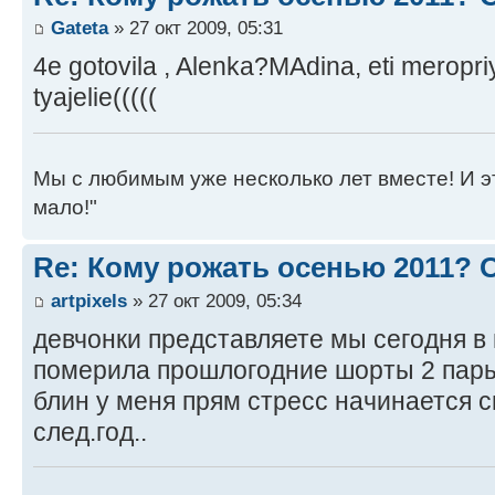
Gateta
» 27 окт 2009, 05:31
4e gotovila , Alenka?MAdina, eti meropr
tyajelie(((((
Мы с любимым уже несколько лет вместе! И это 
мало!"
Re: Кому рожать осенью 2011?
artpixels
» 27 окт 2009, 05:34
девчонки представляете мы сегодня в
померила прошлогодние шорты 2 пары
блин у меня прям стресс начинается см
след.год..