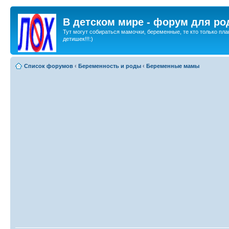
В детском мире - форум для ро
Тут могут собираться мамочки, беременные, те кто только пла
детишек!!!:)
Список форумов
‹
Беременность и роды
‹
Беременные мамы