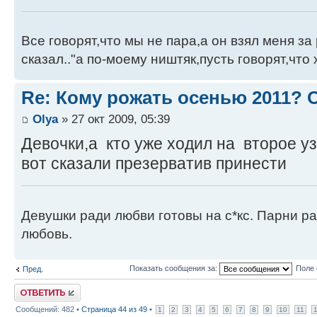
Все говорят,что мы не пара,а он взял меня за 
сказал.."а по-моему ништяк,пусть говорят,что 
Re: Кому рожать осенью 2011?
Оlya
» 27 окт 2009, 05:39
Девочки,а кто уже ходил на второе уз
вот сказали презерватив принести
Девушки ради любви готовы на с*кс. Парни ра
любовь.
Показать сообщения за:
Поле 
Пред.
Ответить
Сообщений: 482 •
Страница
44
из
49
•
1
2
3
4
5
6
7
8
9
10
11