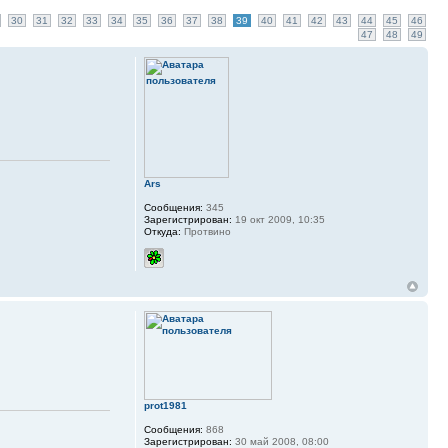
30
31
32
33
34
35
36
37
38
39
40
41
42
43
44
45
46
47
48
49
Ars
Сообщения:
345
Зарегистрирован:
19 окт 2009, 10:35
Откуда:
Протвино
prot1981
Сообщения:
868
Зарегистрирован:
30 май 2008, 08:00