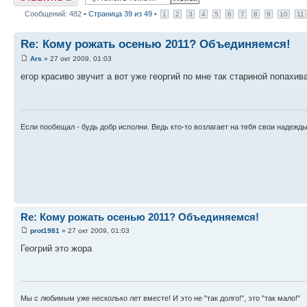
Сообщений: 482 •
Страница
39
из
49
•
1
2
3
4
5
6
7
8
9
10
11
Re: Кому рожать осенью 2011? Объединяемся!
Ars
» 27 окт 2009, 01:03
егор красиво звучит а вот уже георгий по мне так стариной попахив
Если пообещал - будь добр исполни. Ведь кто-то возлагает на тебя свои надежд
Re: Кому рожать осенью 2011? Объединяемся!
prot1981
» 27 окт 2009, 01:03
Геогрий это жора
Мы с любимым уже несколько лет вместе! И это не "так долго!", это "так мало!"