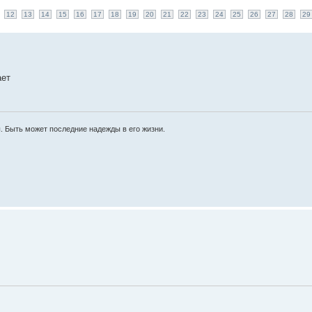
12
13
14
15
16
17
18
19
20
21
22
23
24
25
26
27
28
29
ает
ы. Быть может последние надежды в его жизни.