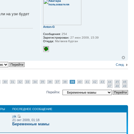
сли на узи будет
Anton-G
Сообщения:
254
Зарегистрирован:
27 июн 2009, 15:39
Откуда:
Матвеев Курган
След.
30
31
32
33
34
35
36
37
38
39
40
41
42
43
44
45
46
47
48
49
Перейти:
ТРЫ
ПОСЛЕДНЕЕ СООБЩЕНИЕ
zik
21 окт 2009, 01:18
Беременные мамы