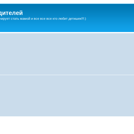
дителей
ирует стать мамой и все все все кто любит детишек!!!:)