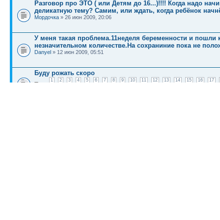
Разговор про ЭТО ( или Детям до 16...)!!!! Когда надо на
деликатную тему? Самим, или ждать, когда ребёнок начнё
Мордочка
» 26 июн 2009, 20:06
У меня такая проблема.11неделя беременности и пошли
незначительном количестве.На сохраниние пока не полож
Danyel
» 12 июн 2009, 05:51
Буду рожать скоро
1
2
3
4
5
6
7
8
9
10
11
12
13
14
15
16
17
30
31
32
Ars
» 22 окт 2009, 06:53
Скоро рожу ребенка
1
2
3
4
5
6
7
8
9
10
11
12
13
14
15
16
17
30
31
32
33
34
35
36
37
38
39
40
41
42
43
asermallo
» 21 окт 2009, 01:18
КТО СЕЙЧАС НА КОНФЕРЕНЦИИ
Сейчас этот форум просматривают: нет зарегистрированных пользователей и гост
Список форумов