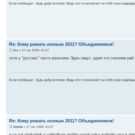
Если пообещал - будь добр исполни. Ведь кто-то возлагает на тебя свои надежд
Re: Кому рожать осенью 2011? Объединяемся!
Ars
» 27 окт 2009, 01:07
хотя у "русских" часто мальчики Эден завут, эдем это синоним рай 
Если пообещал - будь добр исполни. Ведь кто-то возлагает на тебя свои надежд
Re: Кому рожать осенью 2011? Объединяемся!
Gateta
» 27 окт 2009, 01:07
a ya vot oladushek s yablo4kom reshila najarit poka malishku muj k do