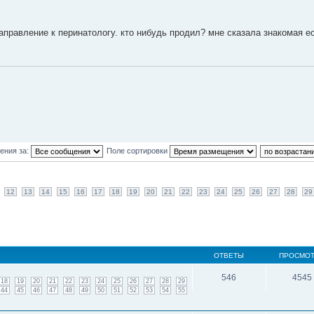
направление к перинатологу. кто нибудь продил? мне сказала знакомая е
ения за:
Поле сортировки
12
13
14
15
16
17
18
19
20
21
22
23
24
25
26
27
28
29
ОТВЕТЫ
ПРОСМО
546
4545
18
19
20
21
22
23
24
25
26
27
28
29
44
45
46
47
48
49
50
51
52
53
54
55