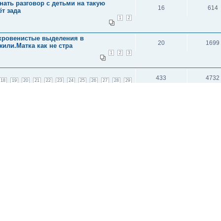
чинать разговор с детьми на такую
16
614
т зада
1
2
 кровенистые выделения в
20
1699
или.Матка как не стра
1
2
3
433
4732
18
19
20
21
22
23
24
25
26
27
28
29
33
34
35
36
37
38
39
40
41
42
43
44
548
4601
18
19
20
21
22
23
24
25
26
27
28
29
44
45
46
47
48
49
50
51
52
53
54
55
и: 3