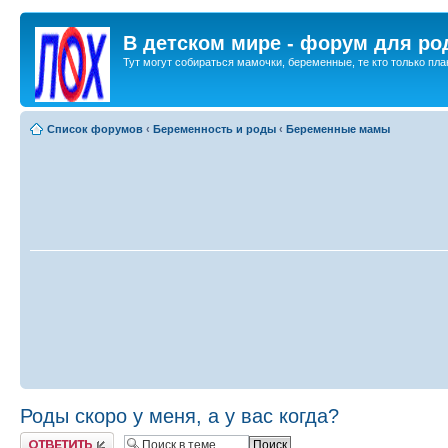
В детском мире - форум для ро
Тут могут собираться мамочки, беременные, те кто только план
Список форумов
‹
Беременность и роды
‹
Беременные мамы
Роды скоро у меня, а у вас когда?
Ответить