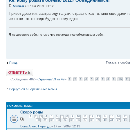
Re: Кому рожать осенью 2011? Объединяемся!
Anton-G
» 27 окт 2009, 01:12
Привет девочки. завтра еду на узи. страшно как то. мне еще дали 
че то не так то надо будет к нему идти
Я не доверяю себе, потому что однажды уже обманывала себя...
Показать сообщ
Пред.
Ответить
Сообщений: 482 •
Страница
39
из
49
•
1
2
3
4
5
6
7
8
9
10
11
Вернуться в Беременные мамы
ПОХОЖИЕ ТЕМЫ
Скоро роды
1
2
3
4
5
6
7
8
9
10
11
12
13
14
15
16
17
30
31
32
33
34
35
36
37
38
39
40
41
42
43
Вова Алекс Перегуд
» 17 окт 2009, 12:13