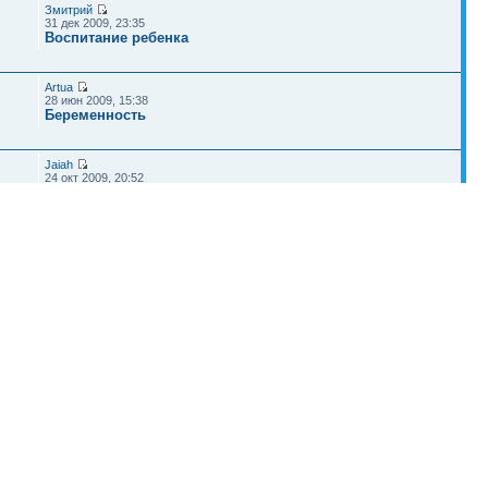
Змитрий
31 дек 2009, 23:35
Воспитание ребенка
Artua
28 июн 2009, 15:38
Беременность
Jaiah
24 окт 2009, 20:52
Беременные мамы
Ars
22 окт 2009, 06:50
Беременные мамы
Наша команда
•
Удалить cookies конференции
• Часовой пояс: UTC + 4 часа