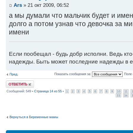
Ars
» 21 окт 2009, 06:52
а мы думали что мальчик будет и име
долго а потом узнав что девочка за м
имени
Если пообещал - будь добр исполни. Ведь кто
надежды. Быть может последние надежды в е
Показать сообщения за:
Поле 
Пред.
Ответить
Сообщений: 549 •
Страница
14
из
55
•
1
2
3
4
5
6
7
8
9
10
11
33
34
Вернуться в Беременные мамы