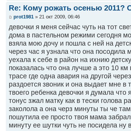
Re: Кому рожать осенью 2011?
prot1981
» 21 окт 2009, 06:46
девочки я меня сейчас чуть на тот све
дома в пастельном режими сегодня мо
взяла мою дочу и пошла с ней на детс
через час я узнала что она посодила 
уехала к себе в район на ихнию детск
показалась что она лучше а это 10 км
трасе где одна авария на другой через
раздоется звоник и она выдает мне в 
твоего ребенка девочки я думала что 
тонус зжал матку как в тески голова р
заколола а она черз минуты ты че там
пошутила ее просто твоя мама забрал
минуту ее шутки чуть не посидела ну в