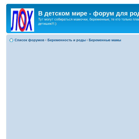
В детском мире - форум для ро
Тут могут собираться мамочки, беременные, те кто только пла
детишек!!!:)
Список форумов
‹
Беременность и роды
‹
Беременные мамы