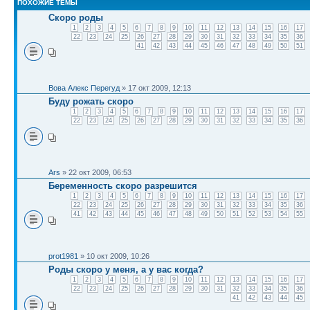
ПОХОЖИЕ ТЕМЫ
Скоро роды
1
2
3
4
5
6
7
8
9
10
11
12
13
14
15
16
17
22
23
24
25
26
27
28
29
30
31
32
33
34
35
36
41
42
43
44
45
46
47
48
49
50
51
Вова Алекс Перегуд
» 17 окт 2009, 12:13
Буду рожать скоро
1
2
3
4
5
6
7
8
9
10
11
12
13
14
15
16
17
22
23
24
25
26
27
28
29
30
31
32
33
34
35
36
Ars
» 22 окт 2009, 06:53
Беременность скоро разрешится
1
2
3
4
5
6
7
8
9
10
11
12
13
14
15
16
17
22
23
24
25
26
27
28
29
30
31
32
33
34
35
36
41
42
43
44
45
46
47
48
49
50
51
52
53
54
55
prot1981
» 10 окт 2009, 10:26
Роды скоро у меня, а у вас когда?
1
2
3
4
5
6
7
8
9
10
11
12
13
14
15
16
17
22
23
24
25
26
27
28
29
30
31
32
33
34
35
36
41
42
43
44
45