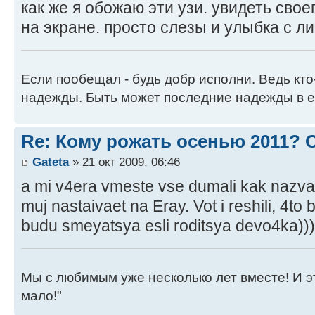
как же я обожаю эти узи. увидеть свое
на экране. просто слезы и улыбка с л
Если пообещал - будь добр исполни. Ведь кто
надежды. Быть может последние надежды в е
Re: Кому рожать осенью 2011?
Gateta
» 21 окт 2009, 06:46
a mi v4era vmeste vse dumali kak nazva
muj nastaivaet na Eray. Vot i reshili, 4t
budu smeyatsya esli roditsya devo4ka)))
Мы с любимым уже несколько лет вместе! И это 
мало!"