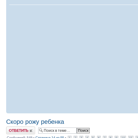
Скоро рожу ребенка
Ответить
Сообщений: 549 •
Страница
14
из
55
•
1
2
3
4
5
6
7
8
9
10
11