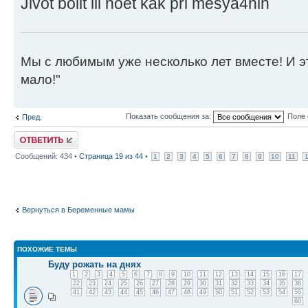
Jivot bolit ili noet kak pri mesya4nih
Мы с любимым уже несколько лет вместе! И это 
мало!"
Показать сообщения за:
Поле 
Пред.
Ответить
Сообщений: 434 •
Страница
19
из
44
•
1
2
3
4
5
6
7
8
9
10
11
Вернуться в Беременные мамы
ПОХОЖИЕ ТЕМЫ
Буду рожать на днях
1
2
3
4
5
6
7
8
9
10
11
12
13
14
15
16
17
22
23
24
25
26
27
28
29
30
31
32
33
34
35
36
41
42
43
44
45
46
47
48
49
50
51
52
53
54
55
60