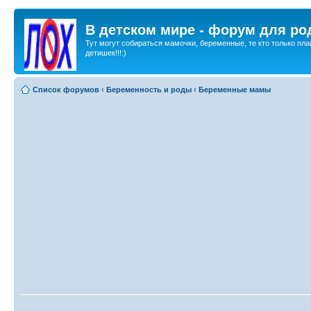
В детском мире - форум для ро
Тут могут собираться мамочки, беременные, те кто только пла
детишек!!!:)
Список форумов
‹
Беременность и роды
‹
Беременные мамы