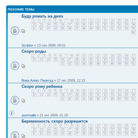
ПОХОЖИЕ ТЕМЫ
Буду рожать на днях
1
2
3
4
5
6
7
8
9
10
11
12
13
14
15
16
17
22
23
24
25
26
27
28
29
30
31
32
33
34
35
36
41
42
43
44
45
46
47
48
49
50
51
52
53
54
55
60
Scripter
» 13 сен 2009, 09:31
Скоро роды
1
2
3
4
5
6
7
8
9
10
11
12
13
14
15
16
17
22
23
24
25
26
27
28
29
30
31
32
33
34
35
36
41
42
43
44
45
46
47
48
49
50
51
Вова Алекс Перегуд
» 17 окт 2009, 12:13
Скоро рожу ребенка
1
2
3
4
5
6
7
8
9
10
11
12
13
14
15
16
17
22
23
24
25
26
27
28
29
30
31
32
33
34
35
36
41
42
43
44
45
46
47
48
49
50
51
asermallo
» 21 окт 2009, 01:18
Беременность скоро разрешится
1
2
3
4
5
6
7
8
9
10
11
12
13
14
15
16
17
22
23
24
25
26
27
28
29
30
31
32
33
34
35
36
41
42
43
44
45
46
47
48
49
50
51
52
53
54
55