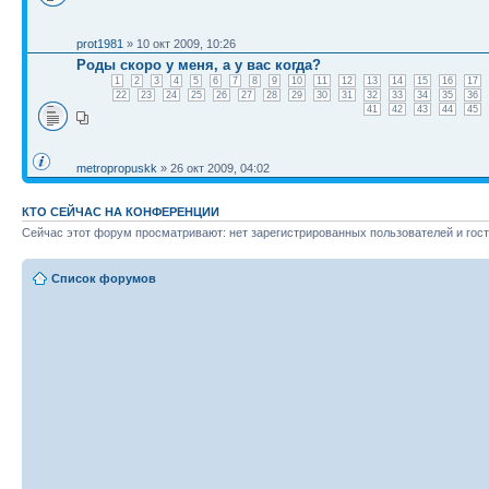
prot1981
» 10 окт 2009, 10:26
Роды скоро у меня, а у вас когда?
1
2
3
4
5
6
7
8
9
10
11
12
13
14
15
16
17
22
23
24
25
26
27
28
29
30
31
32
33
34
35
36
41
42
43
44
45
metropropuskk
» 26 окт 2009, 04:02
КТО СЕЙЧАС НА КОНФЕРЕНЦИИ
Сейчас этот форум просматривают: нет зарегистрированных пользователей и гост
Список форумов