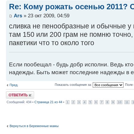
Re: Кому рожать осенью 2011?
Ars
» 23 окт 2009, 04:59
сливка не пенообразные и обычные у н
там 150 или 200 грам не помню точно, 
пакетики что то около того
Если пообещал - будь добр исполни. Ведь кто
надежды. Быть может последние надежды в е
Показать сообщения за:
Поле 
Пред.
Ответить
Сообщений: 434 •
Страница
21
из
44
•
1
2
3
4
5
6
7
8
9
10
11
Вернуться в Беременные мамы