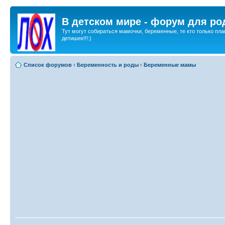
В детском мире - форум для ро
Тут могут собираться мамочки, беременные, те кто только пла
детишек!!!:)
Список форумов
‹
Беременность и роды
‹
Беременные мамы