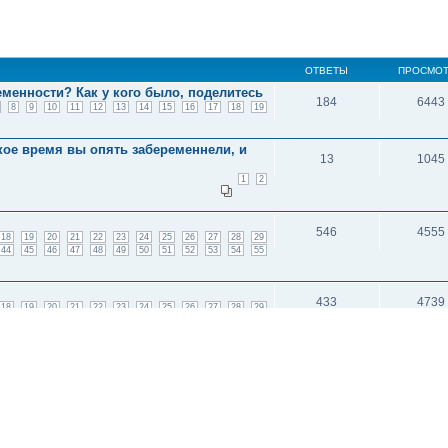
ОТВЕТЫ
ПРОСМО
еменности? Как у кого было, поделитесь
184
6443
8
9
10
11
12
13
14
15
16
17
18
19
кое время вы опять забеременнели, и
13
1045
1
2
546
4555
18
19
20
21
22
23
24
25
26
27
28
29
44
45
46
47
48
49
50
51
52
53
54
55
433
4739
18
19
20
21
22
23
24
25
26
27
28
29
33
34
35
36
37
38
39
40
41
42
43
44
548
4609
18
19
20
21
22
23
24
25
26
27
28
29
44
45
46
47
48
49
50
51
52
53
54
55