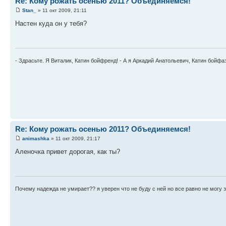
Re: Кому рожать осенью 2011? Объединяемся!
Stan_
» 11 окт 2009, 21:11
Настен куда он у тебя?
- Здрасьте. Я Виталик, Катин бойфренд! - А я Аркадий Анатольевич, Катин бойфа
Re: Кому рожать осенью 2011? Объединяемся!
animashka
» 11 окт 2009, 21:17
Аленочка привет дорогая, как ты?
Почему надежда не умирает?? я уверен что не буду с ней но все равно не могу з