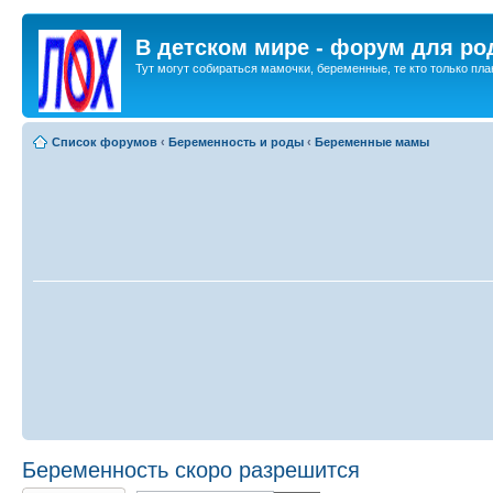
В детском мире - форум для ро
Тут могут собираться мамочки, беременные, те кто только план
Список форумов
‹
Беременность и роды
‹
Беременные мамы
Беременность скоро разрешится