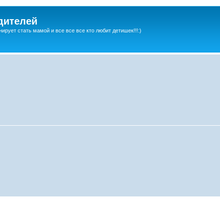
дителей
ирует стать мамой и все все все кто любит детишек!!!:)