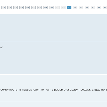
12
13
14
15
16
17
18
19
20
21
22
23
24
25
26
27
28
29
зе!
еременность, в первом случае после родов она сразу прошла, а щас не 