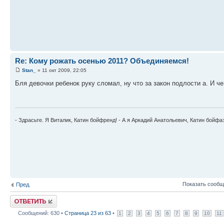
Re: Кому рожать осенью 2011? Объединяемся!
Stan_
» 11 окт 2009, 22:05
Бля девочки ребенок руку сломал, ну что за закон подлости а. И ч
- Здрасьте. Я Виталик, Катин бойфренд! - А я Аркадий Анатольевич, Катин бойфа
Показать сообщ
Пред.
Ответить
Сообщений: 630 •
Страница
23
из
63
•
1
2
3
4
5
6
7
8
9
10
11