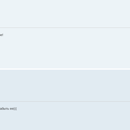
зе!
абыть ее(((