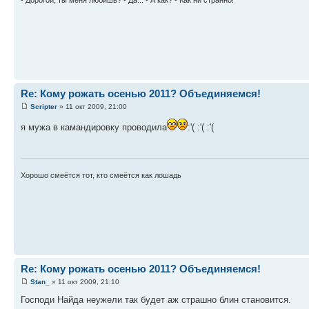
- Дорогой, ты меня любишь? - Да... - А как? - Как ни странно!
Re: Кому рожать осенью 2011? Объединяемся!
Scripter
» 11 окт 2009, 21:00
я мужа в камандировку проводила
:'( :'( :'(
Хорошо смеётся тот, кто смеётся как лошадь
Re: Кому рожать осенью 2011? Объединяемся!
Stan_
» 11 окт 2009, 21:10
Господи Найда неужели так будет аж страшно блин становится.