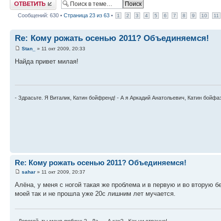
Ответить
Сообщений: 630 •
Страница
23
из
63
•
1
2
3
4
5
6
7
8
9
10
11
Re: Кому рожать осенью 2011? Объединяемся!
Stan_
» 11 окт 2009, 20:33
Найда привет милая!
- Здрасьте. Я Виталик, Катин бойфренд! - А я Аркадий Анатольевич, Катин бойфа
Re: Кому рожать осенью 2011? Объединяемся!
sahar
» 11 окт 2009, 20:37
Алёна, у меня с ногой такая же проблема и в первую и во вторую б
моей так и не прошла уже 20с лишним лет мучается.