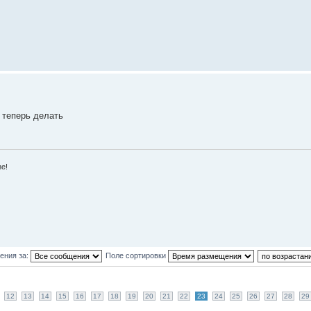
е теперь делать
зе!
ения за:
Поле сортировки
12
13
14
15
16
17
18
19
20
21
22
23
24
25
26
27
28
29