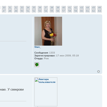
30
31
32
33
34
35
36
37
38
39
40
41
42
43
44
45
46
47
48
49
50
51
52
53
54
55
56
57
58
59
60
61
62
63
Stan_
Сообщения:
1333
Зарегистрирован:
17 июн 2009, 05:18
Откуда:
Реж
знаю. У свекрови