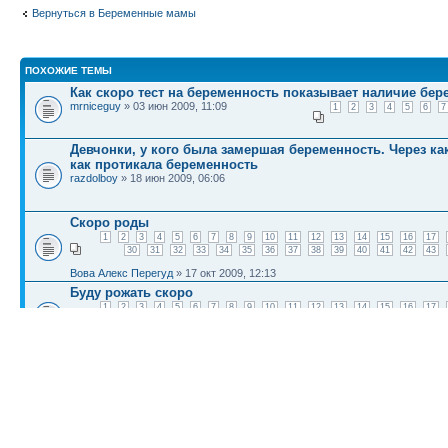
Вернуться в Беременные мамы
ПОХОЖИЕ ТЕМЫ
Как скоро тест на беременность показывает наличие бер
mrniceguy
» 03 июн 2009, 11:09
1
2
3
4
5
6
7
Девчонки, у кого была замершая беременность. Через ка
как протикала беременность
razdolboy
» 18 июн 2009, 06:06
Скоро роды
1
2
3
4
5
6
7
8
9
10
11
12
13
14
15
16
17
30
31
32
33
34
35
36
37
38
39
40
41
42
43
Вова Алекс Перегуд
» 17 окт 2009, 12:13
Буду рожать скоро
1
2
3
4
5
6
7
8
9
10
11
12
13
14
15
16
17
30
31
32
Ars
» 22 окт 2009, 06:53
Скоро рожу ребенка
1
2
3
4
5
6
7
8
9
10
11
12
13
14
15
16
17
30
31
32
33
34
35
36
37
38
39
40
41
42
43
asermallo
» 21 окт 2009, 01:18