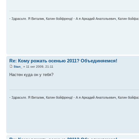
- Здрасьте. Я Виталик, Катин бойфренд! - А я Аркадий Анатольевич, Катин бойфа
Re: Кому рожать осенью 2011? Объединяемся!
Stan_
» 11 окт 2009, 21:11
Настен куда он у тебя?
- Здрасьте. Я Виталик, Катин бойфренд! - А я Аркадий Анатольевич, Катин бойфа