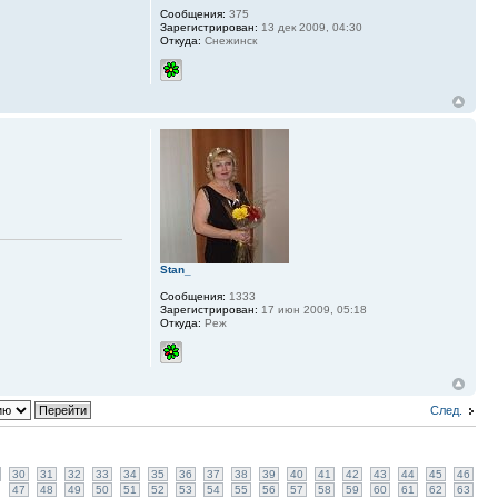
Сообщения:
375
Зарегистрирован:
13 дек 2009, 04:30
Откуда:
Снежинск
Stan_
Сообщения:
1333
Зарегистрирован:
17 июн 2009, 05:18
Откуда:
Реж
След.
30
31
32
33
34
35
36
37
38
39
40
41
42
43
44
45
46
47
48
49
50
51
52
53
54
55
56
57
58
59
60
61
62
63