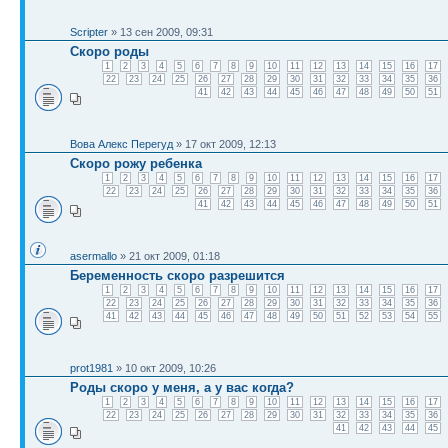
Scripter
» 13 сен 2009, 09:31
Скоро роды
1
2
3
4
5
6
7
8
9
10
11
12
13
14
15
16
17
22
23
24
25
26
27
28
29
30
31
32
33
34
35
36
41
42
43
44
45
46
47
48
49
50
51
Вова Алекс Перегуд
» 17 окт 2009, 12:13
Скоро рожу ребенка
1
2
3
4
5
6
7
8
9
10
11
12
13
14
15
16
17
22
23
24
25
26
27
28
29
30
31
32
33
34
35
36
41
42
43
44
45
46
47
48
49
50
51
asermallo
» 21 окт 2009, 01:18
Беременность скоро разрешится
1
2
3
4
5
6
7
8
9
10
11
12
13
14
15
16
17
22
23
24
25
26
27
28
29
30
31
32
33
34
35
36
41
42
43
44
45
46
47
48
49
50
51
52
53
54
55
prot1981
» 10 окт 2009, 10:26
Роды скоро у меня, а у вас когда?
1
2
3
4
5
6
7
8
9
10
11
12
13
14
15
16
17
22
23
24
25
26
27
28
29
30
31
32
33
34
35
36
41
42
43
44
45