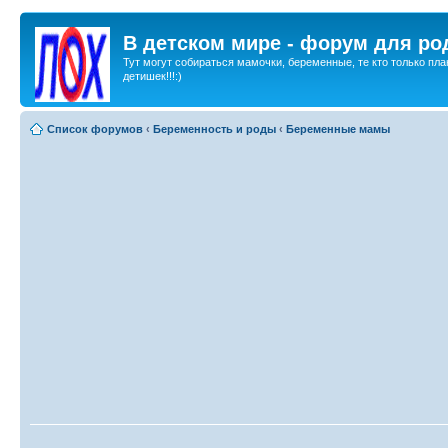
В детском мире - форум для ро
Тут могут собираться мамочки, беременные, те кто только пла
детишек!!!:)
Список форумов
‹
Беременность и роды
‹
Беременные мамы