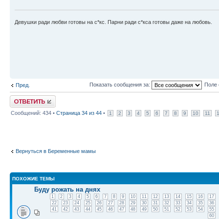
Девушки ради любви готовы на с*кс. Парни ради с*кса готовы даже на любовь.
Показать сообщения за:
Поле 
Пред.
Ответить
Сообщений: 434 •
Страница
34
из
44
•
1
2
3
4
5
6
7
8
9
10
11
Вернуться в Беременные мамы
ПОХОЖИЕ ТЕМЫ
Буду рожать на днях
1
2
3
4
5
6
7
8
9
10
11
12
13
14
15
16
17
22
23
24
25
26
27
28
29
30
31
32
33
34
35
36
41
42
43
44
45
46
47
48
49
50
51
52
53
54
55
60