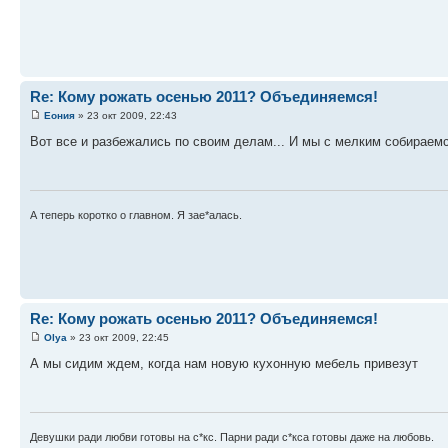
Re: Кому рожать осенью 2011? Объединяемся!
Еония
» 23 окт 2009, 22:43
Вот все и разбежались по своим делам... И мы с мелким собираемс
А теперь коротко о главном. Я зае*алась.
Re: Кому рожать осенью 2011? Объединяемся!
Оlya
» 23 окт 2009, 22:45
А мы сидим ждем, когда нам новую кухонную мебель привезут
Девушки ради любви готовы на с*кс. Парни ради с*кса готовы даже на любовь.