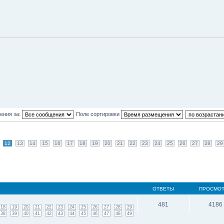
ения за:
Поле сортировки
12
13
14
15
16
17
18
19
20
21
22
23
24
25
26
27
28
29
ОТВЕТЫ
ПРОСМО
481
4186
18
19
20
21
22
23
24
25
26
27
28
29
38
39
40
41
42
43
44
45
46
47
48
49