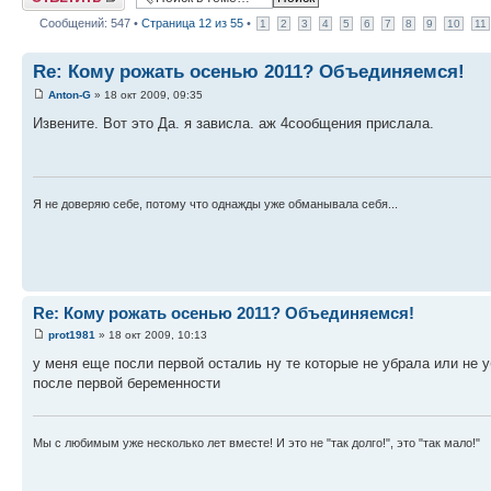
Сообщений: 547 •
Страница
12
из
55
•
1
2
3
4
5
6
7
8
9
10
11
Re: Кому рожать осенью 2011? Объединяемся!
Anton-G
» 18 окт 2009, 09:35
Извените. Вот это Да. я зависла. аж 4сообщения прислала.
Я не доверяю себе, потому что однажды уже обманывала себя...
Re: Кому рожать осенью 2011? Объединяемся!
prot1981
» 18 окт 2009, 10:13
у меня еще посли первой осталиь ну те которые не убрала или не у
после первой беременности
Мы с любимым уже несколько лет вместе! И это не "так долго!", это "так мало!"