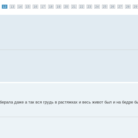
12
13
14
15
16
17
18
19
20
21
22
23
24
25
26
27
28
29
берала даже а так вся грудь в растяжках и весь живот был и на бедре 