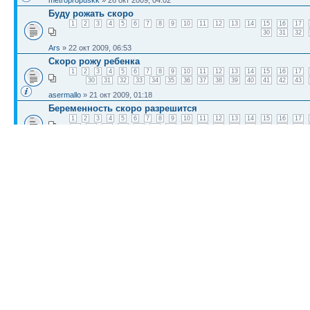
metropropuskk
» 26 окт 2009, 04:02
Буду рожать скоро
1
2
3
4
5
6
7
8
9
10
11
12
13
14
15
16
17
30
31
32
Ars
» 22 окт 2009, 06:53
Скоро рожу ребенка
1
2
3
4
5
6
7
8
9
10
11
12
13
14
15
16
17
30
31
32
33
34
35
36
37
38
39
40
41
42
43
asermallo
» 21 окт 2009, 01:18
Беременность скоро разрешится
1
2
3
4
5
6
7
8
9
10
11
12
13
14
15
16
17
30
31
32
33
34
35
36
37
38
39
40
41
42
43
44
prot1981
» 10 окт 2009, 10:26
Скоро ли вы забеременели после отмены противозачато
das
» 12 июн 2009, 05:51
КТО СЕЙЧАС НА КОНФЕРЕНЦИИ
Сейчас этот форум просматривают: нет зарегистрированных пользователей и гост
Список форумов