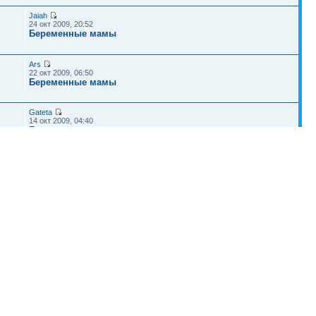
Jaiah
24 окт 2009, 20:52
Беременные мамы
Ars
22 окт 2009, 06:50
Беременные мамы
Gateta
14 окт 2009, 04:40
Беременные мамы
SHmelev
04 окт 2009, 21:21
Планирование
Наша команда
•
Удалить cookies конференции
• Часовой пояс: UTC + 4 часа