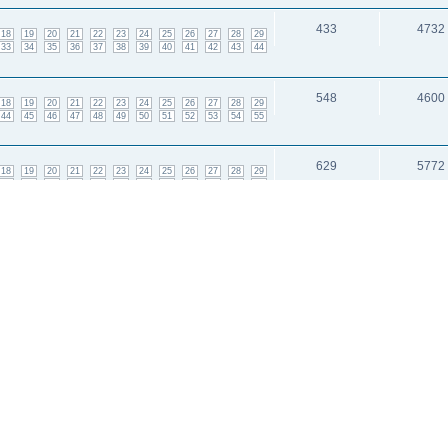
433
4732
18
19
20
21
22
23
24
25
26
27
28
29
33
34
35
36
37
38
39
40
41
42
43
44
548
4600
18
19
20
21
22
23
24
25
26
27
28
29
44
45
46
47
48
49
50
51
52
53
54
55
629
5772
18
19
20
21
22
23
24
25
26
27
28
29
45
46
47
48
49
50
51
52
53
54
55
56
57
58
59
60
61
62
63
чных таблеток?
10
1187
1
2
и: 3