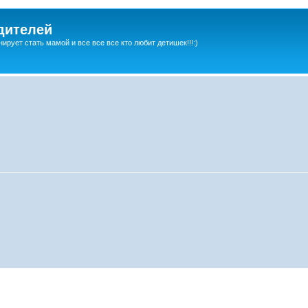
дителей
ирует стать мамой и все все все кто любит детишек!!!:)