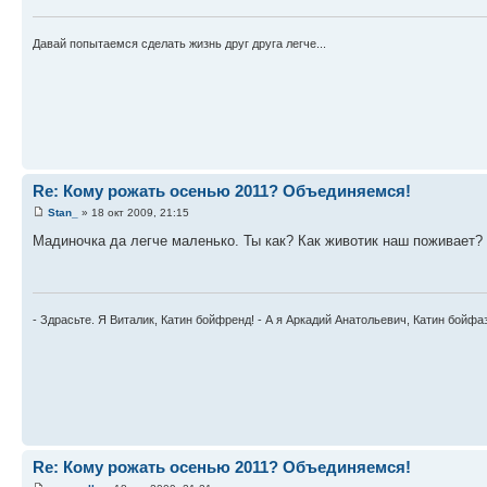
Давай попытаемся сделать жизнь друг друга легче...
Re: Кому рожать осенью 2011? Объединяемся!
Stan_
» 18 окт 2009, 21:15
Мадиночка да легче маленько. Ты как? Как животик наш поживает?
- Здрасьте. Я Виталик, Катин бойфренд! - А я Аркадий Анатольевич, Катин бойфа
Re: Кому рожать осенью 2011? Объединяемся!