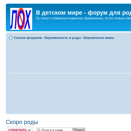
В детском мире - форум для ро
Тут могут собираться мамочки, беременные, те кто только план
Список форумов
‹
Беременность и роды
‹
Беременные мамы
Скоро роды
Ответить