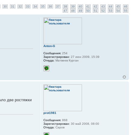
30
31
32
33
34
35
36
37
38
39
40
41
42
43
44
45
46
47
48
49
50
51
52
53
54
55
Anton-G
Сообщения:
254
Зарегистрирован:
27 июн 2009, 15:39
Откуда:
Матвеев Курган
было две ростяжки
prot1981
Сообщения:
868
Зарегистрирован:
30 май 2008, 08:00
Откуда:
Саров