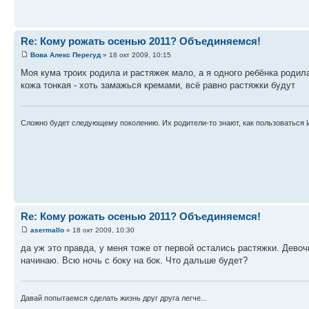
Re: Кому рожать осенью 2011? Объединяемся!
Вова Алекс Перегуд
» 18 окт 2009, 10:15
Моя кума троих родила и растяжек мало, а я одного ребёнка родила
кожа тонкая - хоть замажься кремами, всё равно растяжки будут
Сложно будет следующему поколению. Их родители-то знают, как пользоваться 
Re: Кому рожать осенью 2011? Объединяемся!
asermallo
» 18 окт 2009, 10:30
да уж это правда, у меня тоже от первой остались растяжки. Девоч
начинаю. Всю ночь с боку на бок. Что дальше будет?
Давай попытаемся сделать жизнь друг друга легче...