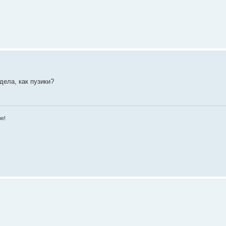
дела, как пузики?
зе!