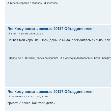
А теперь коротко о главном. Я зае*алась.
Re: Кому рожать осенью 2011? Объединяемся!
Stan_
» 18 окт 2009, 20:56
Привет мои хорошие! Прям день не была, соскучилась сильно! Как 
- Здрасьте. Я Виталик, Катин бойфренд! - А я Аркадий Анатольевич, Катин бойфа
Re: Кому рожать осенью 2011? Объединяемся!
asermallo
» 18 окт 2009, 21:07
привет, Аленка. Как твои дела?