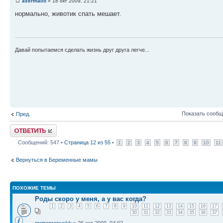
asermallo
» 18 окт 2009, 21:21
нормально, животик спать мешает.
Давай попытаемся сделать жизнь друг друга легче...
Показать сообщ
Пред.
Ответить
Сообщений: 547 •
Страница
12
из
55
•
1
2
3
4
5
6
7
8
9
10
11
Вернуться в Беременные мамы
ПОХОЖИЕ ТЕМЫ
Роды скоро у меня, а у вас когда?
1
2
3
4
5
6
7
8
9
10
11
12
13
14
15
16
17
30
31
32
33
34
35
36
37