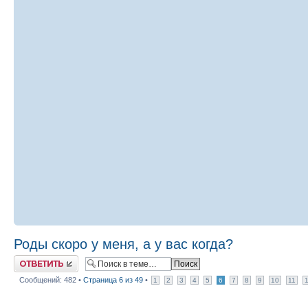
Роды скоро у меня, а у вас когда?
Ответить
Сообщений: 482 •
Страница
6
из
49
•
1
2
3
4
5
6
7
8
9
10
11