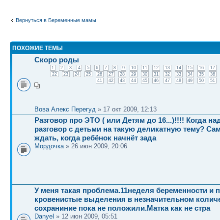
Вернуться в Беременные мамы
ПОХОЖИЕ ТЕМЫ
Скоро роды
1
2
3
4
5
6
7
8
9
10
11
12
13
14
15
16
17
22
23
24
25
26
27
28
29
30
31
32
33
34
35
36
41
42
43
44
45
46
47
48
49
50
51
Вова Алекс Перегуд
» 17 окт 2009, 12:13
Разговор про ЭТО ( или Детям до 16...)!!!! Когда н
разговор с детьми на такую деликатную тему? Са
ждать, когда ребёнок начнёт зада
Мордочка
» 26 июн 2009, 20:06
У меня такая проблема.11неделя беременности и 
кровенистые выделения в незначительном колич
сохраниние пока не положили.Матка как не стра
Danyel
» 12 июн 2009, 05:51