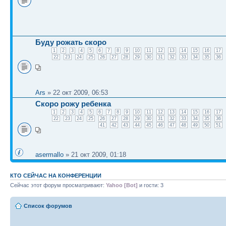
Буду рожать скоро
1
2
3
4
5
6
7
8
9
10
11
12
13
14
15
16
17
22
23
24
25
26
27
28
29
30
31
32
33
34
35
36
Ars
» 22 окт 2009, 06:53
Скоро рожу ребенка
1
2
3
4
5
6
7
8
9
10
11
12
13
14
15
16
17
22
23
24
25
26
27
28
29
30
31
32
33
34
35
36
41
42
43
44
45
46
47
48
49
50
51
asermallo
» 21 окт 2009, 01:18
КТО СЕЙЧАС НА КОНФЕРЕНЦИИ
Сейчас этот форум просматривают:
Yahoo [Bot]
и гости: 3
Список форумов