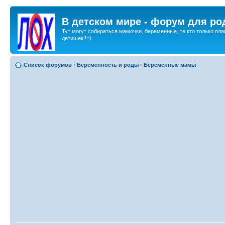
В детском мире - форум для ро
Тут могут собираться мамочки, беременные, те кто только пла
детишек!!!:)
Список форумов
‹
Беременность и роды
‹
Беременные мамы