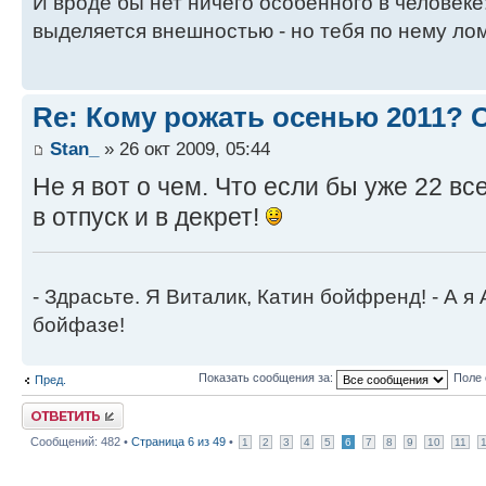
И вроде бы нет ничего особенного в человеке
выделяется внешностью - но тебя по нему лом
Re: Кому рожать осенью 2011?
Stan_
» 26 окт 2009, 05:44
Не я вот о чем. Что если бы уже 22 вс
в отпуск и в декрет!
- Здрасьте. Я Виталик, Катин бойфренд! - А я
бойфазе!
Показать сообщения за:
Поле 
Пред.
Ответить
Сообщений: 482 •
Страница
6
из
49
•
1
2
3
4
5
6
7
8
9
10
11