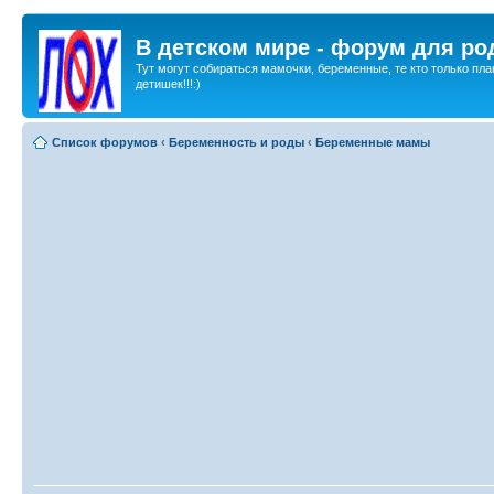
В детском мире - форум для ро
Тут могут собираться мамочки, беременные, те кто только пла
детишек!!!:)
Список форумов
‹
Беременность и роды
‹
Беременные мамы