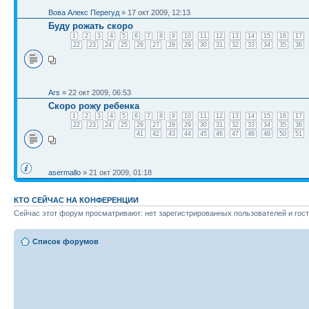
Вова Алекс Перегуд
» 17 окт 2009, 12:13
Буду рожать скоро
1
2
3
4
5
6
7
8
9
10
11
12
13
14
15
16
17
22
23
24
25
26
27
28
29
30
31
32
33
34
35
36
Ars
» 22 окт 2009, 06:53
Скоро рожу ребенка
1
2
3
4
5
6
7
8
9
10
11
12
13
14
15
16
17
22
23
24
25
26
27
28
29
30
31
32
33
34
35
36
41
42
43
44
45
46
47
48
49
50
51
asermallo
» 21 окт 2009, 01:18
КТО СЕЙЧАС НА КОНФЕРЕНЦИИ
Сейчас этот форум просматривают: нет зарегистрированных пользователей и гост
Список форумов