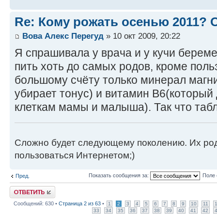
Re: Кому рожать осенью 2011?
Вова Алекс Перегуд
» 10 окт 2009, 20:22
Я спрашивала у врача и у кучи берем
пить хоть до самых родов, кроме польз
большому счёту только минерал магни
убирает тонус) и витамин В6(который
клеткам мамы и малыша). Так что табл
Сложно будет следующему поколению. Их роди
пользоваться Интернетом;)
Показать сообщения за:
Поле 
Пред.
Ответить
Сообщений: 630 •
Страница
2
из
63
•
1
2
3
4
5
6
7
8
9
10
11
33
34
35
36
37
38
39
40
41
42