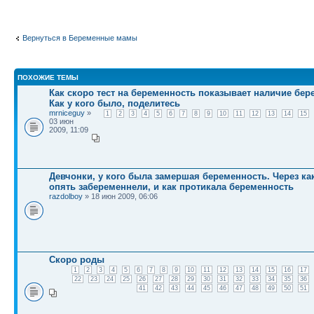
Вернуться в Беременные мамы
ПОХОЖИЕ ТЕМЫ
Как скоро тест на беременность показывает наличие бе
Как у кого было, поделитесь
mrniceguy
»
1
2
3
4
5
6
7
8
9
10
11
12
13
14
15
03 июн
2009, 11:09
Девчонки, у кого была замершая беременность. Через к
опять забеременнели, и как протикала беременность
razdolboy
» 18 июн 2009, 06:06
Скоро роды
1
2
3
4
5
6
7
8
9
10
11
12
13
14
15
16
17
22
23
24
25
26
27
28
29
30
31
32
33
34
35
36
41
42
43
44
45
46
47
48
49
50
51