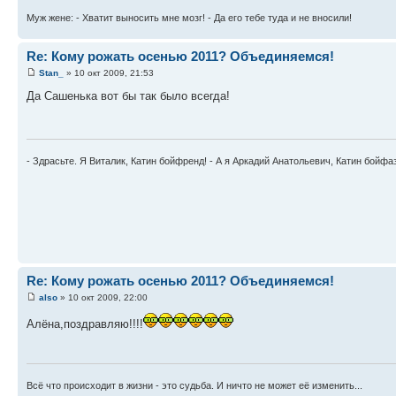
Муж жене: - Хватит выносить мне мозг! - Да его тебе туда и не вносили!
Re: Кому рожать осенью 2011? Объединяемся!
Stan_
» 10 окт 2009, 21:53
Да Сашенька вот бы так было всегда!
- Здрасьте. Я Виталик, Катин бойфренд! - А я Аркадий Анатольевич, Катин бойфа
Re: Кому рожать осенью 2011? Объединяемся!
also
» 10 окт 2009, 22:00
Алёна,поздравляю!!!!
Всё что происходит в жизни - это судьба. И ничто не может её изменить...