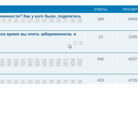
ОТВЕТЫ
ПРОСМО
еменности? Как у кого было, поделитесь
184
6443
8
9
10
11
12
13
14
15
16
17
18
19
кое время вы опять забеременнели, и
13
1045
1
2
546
4537
18
19
20
21
22
23
24
25
26
27
28
29
44
45
46
47
48
49
50
51
52
53
54
55
433
4729
18
19
20
21
22
23
24
25
26
27
28
29
33
34
35
36
37
38
39
40
41
42
43
44
548
4596
18
19
20
21
22
23
24
25
26
27
28
29
44
45
46
47
48
49
50
51
52
53
54
55