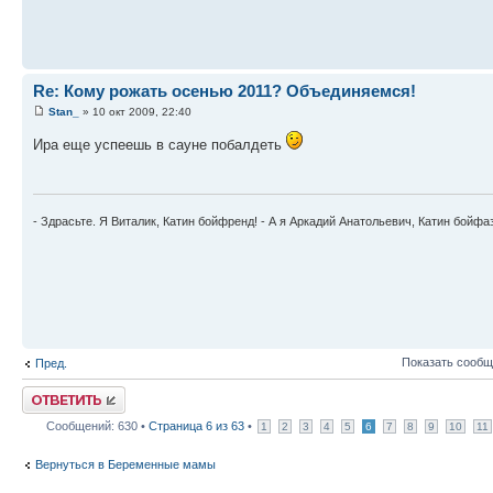
Re: Кому рожать осенью 2011? Объединяемся!
Stan_
» 10 окт 2009, 22:40
Ира еще успеешь в сауне побалдеть
- Здрасьте. Я Виталик, Катин бойфренд! - А я Аркадий Анатольевич, Катин бойфа
Показать сообщ
Пред.
Ответить
Сообщений: 630 •
Страница
6
из
63
•
1
2
3
4
5
6
7
8
9
10
11
Вернуться в Беременные мамы