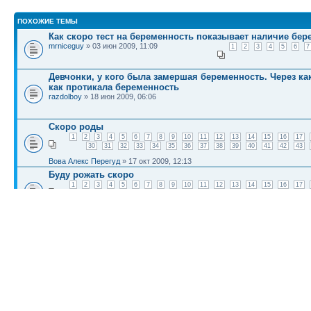
ПОХОЖИЕ ТЕМЫ
Как скоро тест на беременность показывает наличие бер
mrniceguy
» 03 июн 2009, 11:09
1
2
3
4
5
6
7
Девчонки, у кого была замершая беременность. Через ка
как протикала беременность
razdolboy
» 18 июн 2009, 06:06
Скоро роды
1
2
3
4
5
6
7
8
9
10
11
12
13
14
15
16
17
30
31
32
33
34
35
36
37
38
39
40
41
42
43
Вова Алекс Перегуд
» 17 окт 2009, 12:13
Буду рожать скоро
1
2
3
4
5
6
7
8
9
10
11
12
13
14
15
16
17
30
31
32
Ars
» 22 окт 2009, 06:53
Скоро рожу ребенка
1
2
3
4
5
6
7
8
9
10
11
12
13
14
15
16
17
30
31
32
33
34
35
36
37
38
39
40
41
42
43
asermallo
» 21 окт 2009, 01:18
КТО СЕЙЧАС НА КОНФЕРЕНЦИИ
Сейчас этот форум просматривают:
Bing [Bot]
и гости: 3