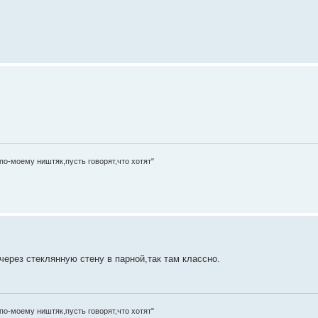
а по-моему ништяк,пусть говорят,что хотят"
через стеклянную стену в парной,так там классно.
а по-моему ништяк,пусть говорят,что хотят"