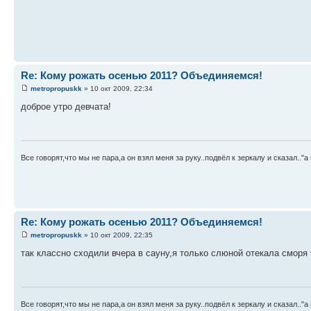
Re: Кому рожать осенью 2011? Объединяемся!
metropropuskk
» 10 окт 2009, 22:34
доброе утро девчата!
Все говорят,что мы не пара,а он взял меня за руку..подвёл к зеркалу и сказал.."
Re: Кому рожать осенью 2011? Объединяемся!
metropropuskk
» 10 окт 2009, 22:35
так классно сходили вчера в сауну,я только слюной отекала сморя 
Все говорят,что мы не пара,а он взял меня за руку..подвёл к зеркалу и сказал.."