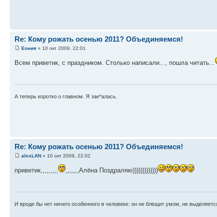
Re: Кому рожать осенью 2011? Объединяемся!
Еония
» 10 окт 2009, 22:01
Всем приветик, с праздником. Столько написали..., пошла читать...
А теперь коротко о главном. Я зае*алась.
Re: Кому рожать осенью 2011? Объединяемся!
alexLAN
» 10 окт 2009, 22:02
приветик,,,,,,,,,
,,,,,,,Алёна Поздраляю)))))))))))))
И вроде бы нет ничего особенного в человеке: он не блещит умом, не выделяетс