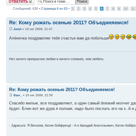
Сообщений: 630 •
Страница
6
из
63
•
1
2
3
4
5
6
7
8
9
10
11
Re: Кому рожать осенью 2011? Объединяемся!
Jaiah
» 10 окт 2009, 21:47
Алёночка поздравляю тебя счастье вам да побольше
Нет ничего прекраснее любви и ничего сложнее, чем любить.
Re: Кому рожать осенью 2011? Объединяемся!
Stan_
» 10 окт 2009, 21:50
Спасибо милые, все поздравляют, а один самый близкий молчит даж
будет. Блин вот же дура я полная, надо было послать его на х..й и
- Здрасьте. Я Виталик, Катин бойфренд! - А я Аркадий Анатольевич, Катин бойфа