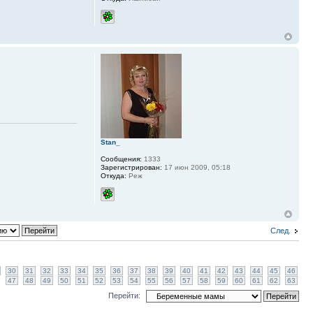
Stan_
Сообщения:
1333
Зарегистрирован:
17 июн 2009, 05:18
Откуда:
Реж
След.
30
31
32
33
34
35
36
37
38
39
40
41
42
43
44
45
46
47
48
49
50
51
52
53
54
55
56
57
58
59
60
61
62
63
Перейти: