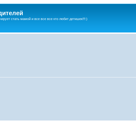
дителей
ирует стать мамой и все все все кто любит детишек!!!:)