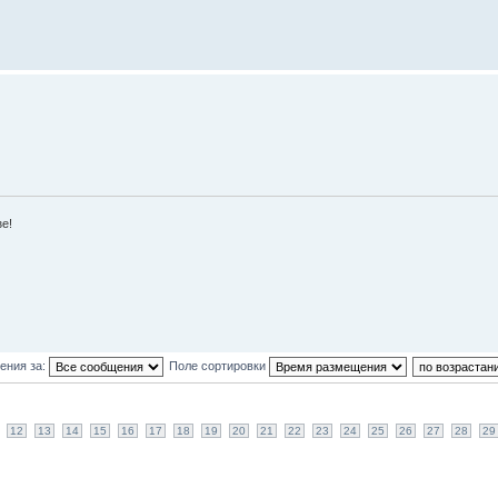
зе!
ения за:
Поле сортировки
12
13
14
15
16
17
18
19
20
21
22
23
24
25
26
27
28
29