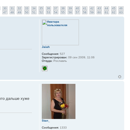
30
31
32
33
34
35
36
37
38
39
40
41
42
43
44
45
46
47
48
49
50
51
52
53
54
55
56
57
58
59
60
61
62
63
Jaiah
Сообщения:
527
Зарегистрирован:
09 сен 2009, 11:06
Откуда:
Рославль
 что дальше хуже
Stan_
Сообщения:
1333