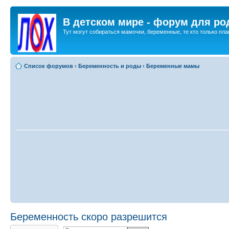
В детском мире - форум для ро
Тут могут собираться мамочки, беременные, те кто только план
Список форумов
‹
Беременность и роды
‹
Беременные мамы
Беременность скоро разрешится
Ответить