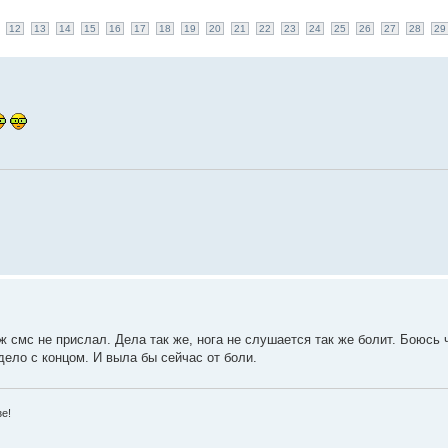
12
13
14
15
16
17
18
19
20
21
22
23
24
25
26
27
28
29
 смс не прислал. Дела так же, нога не слушается так же болит. Боюсь
 дело с концом. И выла бы сейчас от боли.
зе!