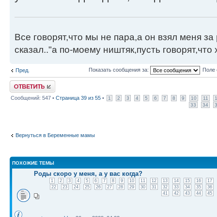
Все говорят,что мы не пара,а он взял меня за 
сказал.."а по-моему ништяк,пусть говорят,что 
Показать сообщения за:
Поле 
Пред.
Ответить
Сообщений: 547 •
Страница
39
из
55
•
1
2
3
4
5
6
7
8
9
10
11
33
34
Вернуться в Беременные мамы
ПОХОЖИЕ ТЕМЫ
Роды скоро у меня, а у вас когда?
1
2
3
4
5
6
7
8
9
10
11
12
13
14
15
16
17
22
23
24
25
26
27
28
29
30
31
32
33
34
35
36
41
42
43
44
45