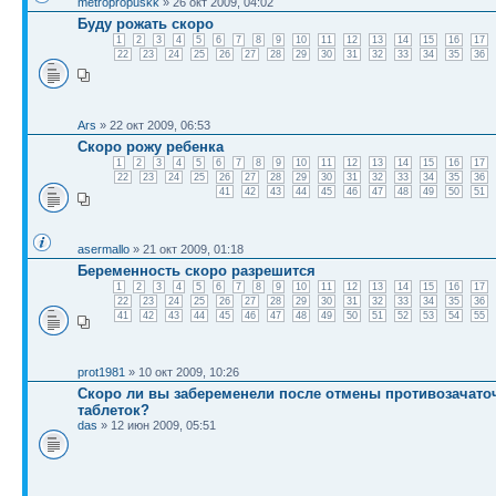
metropropuskk
» 26 окт 2009, 04:02
Буду рожать скоро
1
2
3
4
5
6
7
8
9
10
11
12
13
14
15
16
17
22
23
24
25
26
27
28
29
30
31
32
33
34
35
36
Ars
» 22 окт 2009, 06:53
Скоро рожу ребенка
1
2
3
4
5
6
7
8
9
10
11
12
13
14
15
16
17
22
23
24
25
26
27
28
29
30
31
32
33
34
35
36
41
42
43
44
45
46
47
48
49
50
51
asermallo
» 21 окт 2009, 01:18
Беременность скоро разрешится
1
2
3
4
5
6
7
8
9
10
11
12
13
14
15
16
17
22
23
24
25
26
27
28
29
30
31
32
33
34
35
36
41
42
43
44
45
46
47
48
49
50
51
52
53
54
55
prot1981
» 10 окт 2009, 10:26
Скоро ли вы забеременели после отмены противозачат
таблеток?
das
» 12 июн 2009, 05:51