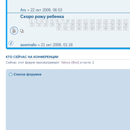
Ars
» 22 окт 2009, 06:53
Скоро рожу ребенка
1
2
3
4
5
6
7
8
9
10
11
12
13
14
15
16
17
22
23
24
25
26
27
28
29
30
31
32
33
34
35
36
41
42
43
44
45
46
47
48
49
50
51
asermallo
» 21 окт 2009, 01:18
КТО СЕЙЧАС НА КОНФЕРЕНЦИИ
Сейчас этот форум просматривают:
Yahoo [Bot]
и гости: 2
Список форумов