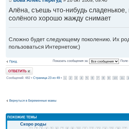
Вова Алекс Перегуд
» 26 окт 2009, 09:40
Алёна, съешь что-нибудь сладенькое, 
солёного хорошо жажду снимает
Сложно будет следующему поколению. Их роди
пользоваться Интернетом;)
Показать сообщения за:
Поле 
Пред.
Ответить
Сообщений: 482 •
Страница
23
из
49
•
1
2
3
4
5
6
7
8
9
10
11
Вернуться в Беременные мамы
ПОХОЖИЕ ТЕМЫ
Скоро роды
1
2
3
4
5
6
7
8
9
10
11
12
13
14
15
16
17