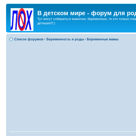
В детском мире - форум для ро
Тут могут собираться мамочки, беременные, те кто только пла
детишек!!!:)
Список форумов
‹
Беременность и роды
‹
Беременные мамы