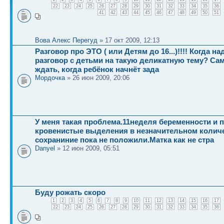
22
23
24
25
26
27
28
29
30
31
32
33
34
35
36
41
42
43
44
45
46
47
48
49
50
51
Вова Алекс Перегуд
» 17 окт 2009, 12:13
Разговор про ЭТО ( или Детям до 16...)!!!! Когда н
разговор с детьми на такую деликатную тему? Са
ждать, когда ребёнок начнёт зада
Мордочка
» 26 июн 2009, 20:06
У меня такая проблема.11неделя беременности и 
кровенистые выделения в незначительном колич
сохраниние пока не положили.Матка как не стра
Danyel
» 12 июн 2009, 05:51
Буду рожать скоро
1
2
3
4
5
6
7
8
9
10
11
12
13
14
15
16
17
22
23
24
25
26
27
28
29
30
31
32
33
34
35
36