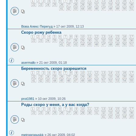
1
2
3
4
5
6
7
8
9
10
11
12
13
14
15
16
17
22
23
24
25
26
27
28
29
30
31
32
33
34
35
36
41
42
43
44
45
46
47
48
49
50
51
Вова Алекс Перегуд
» 17 окт 2009, 12:13
Скоро рожу ребенка
1
2
3
4
5
6
7
8
9
10
11
12
13
14
15
16
17
22
23
24
25
26
27
28
29
30
31
32
33
34
35
36
41
42
43
44
45
46
47
48
49
50
51
asermallo
» 21 окт 2009, 01:18
Беременность скоро разрешится
1
2
3
4
5
6
7
8
9
10
11
12
13
14
15
16
17
22
23
24
25
26
27
28
29
30
31
32
33
34
35
36
41
42
43
44
45
46
47
48
49
50
51
52
53
54
55
prot1981
» 10 окт 2009, 10:26
Роды скоро у меня, а у вас когда?
1
2
3
4
5
6
7
8
9
10
11
12
13
14
15
16
17
22
23
24
25
26
27
28
29
30
31
32
33
34
35
36
41
42
43
44
45
metropropuskk
» 26 окт 2009, 04:02