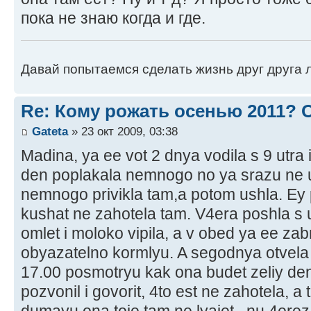
пока не знаю когда и где.
Давай попытаемся сделать жизнь друг друга ле
Re: Кому рожать осенью 2011?
Gateta
» 23 окт 2009, 03:38
Madina, ya ee vot 2 dnya vodila s 9 utra i
den poplakala nemnogo no ya srazu ne us
nemnogo privikla tam,a potom ushla. Ey 
kushat ne zahotela tam. V4era poshla s 
omlet i moloko vipila, a v obed ya ee zab
obyazatelno kormlyu. A segodnya otvela 
17.00 posmotryu kak ona budet zeliy den 
pozvonil i govorit, 4to est ne zahotela, a 