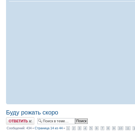
Буду рожать скоро
Ответить
Сообщений: 434 •
Страница
14
из
44
•
1
2
3
4
5
6
7
8
9
10
11