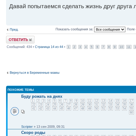
Давай попытаемся сделать жизнь друг друга ле
Показать сообщения за:
Поле 
Пред.
Ответить
Сообщений: 434 •
Страница
14
из
44
•
1
2
3
4
5
6
7
8
9
10
11
Вернуться в Беременные мамы
ПОХОЖИЕ ТЕМЫ
Буду рожать на днях
1
2
3
4
5
6
7
8
9
10
11
12
13
14
15
16
17
22
23
24
25
26
27
28
29
30
31
32
33
34
35
36
41
42
43
44
45
46
47
48
49
50
51
52
53
54
55
60
Scripter
» 13 сен 2009, 09:31
Скоро роды