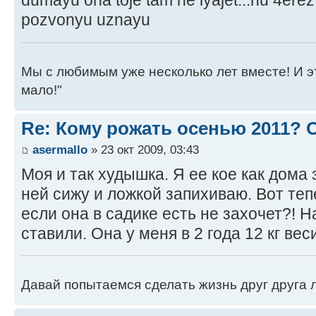
dumayu ona toje tam ne lyajet...nu 4ere
pozvonyu uznayu
Мы с любимым уже несколько лет вместе! И это 
мало!"
Re: Кому рожать осенью 2011?
asermallo
» 23 окт 2009, 03:43
Моя и так худышка. Я ее кое как дома
ней сижу и ложкой запихиваю. Вот теп
если она в садике есть не захочет?! 
ставили. Она у меня в 2 года 12 кг вес
Давай попытаемся сделать жизнь друг друга ле